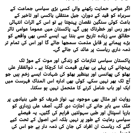
اگر عوامی حمایت رکھنے والی کسی بڑی سیاسی جماعت کے
سربراہ کو قید کے دوران، جیل منتقلی یاکسی اور تاخیر کے
باعث کوئی سنگین نقصان پہنچتا ہے تو اس کے اثرات انتہائی
دور رس اور خطرناک ہوں گے۔ پاکستان میں عموما عوامی تاثر
حقائق سے زیادہ تاریخ سے بنتا ہے۔ ایسے کسی بھی واقعے کو
بڑے پیمانے پر قابلِ مذمت سمجھا جائے گا اور اس کی تمام تر
ذمہ داری ریاست پر عائد کی جائے گی۔
پاکستان سیاسی تنازعات کو زندگی اور موت کے موڑ تک
پہنچانے کی پہلے ہی بھاری قیمت ادا کرچکا ہے ۔ ذوالفقار علی
بھٹو کی پھانسی اور بینظیر بھٹو کی شہادت ایسے زخم ہیں جو
آج تک بھر نہیں سکے۔ کوئی بھی ادارہ اس المناک فہرست میں
ایک اور باب شامل کرنے کا متحمل نہیں ہو سکتا۔
روایت اور مثال بھی موجود ہے۔ نواز شریف کو طبی بنیادوں پر
ملک سے باہر جانے کی اجازت دی گئی۔ آصف علی زرداری کو
بارہا اسپتال اور طبی سہولتیں فراہم کی گئیں۔ یہ فیصلے
سیاسی رعایت کے طور پر نہیں بلکہ اس اصول کے تحت کیے
گئے کہ ریاست ان افراد کی جان کی ذمہ دار ہے جو اس کی