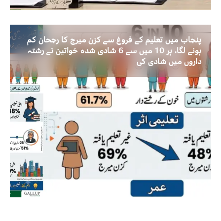
پنجاب میں تعلیم کے فروغ سے کزن میرج کا رجحان کم
ہونے لگا، ہر 10 میں سے 6 شادی شدہ خواتین نے رشتہ
داروں میں شادی کی