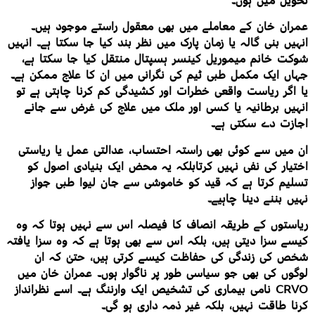
تحویل میں ہوں۔
عمران خان کے معاملے میں بھی معقول راستے موجود ہیں۔
انہیں بنی گالہ یا زمان پارک میں نظر بند کیا جا سکتا ہے۔ انہیں
شوکت خانم میموریل کینسر ہسپتال منتقل کیا جا سکتا ہے،
جہاں ایک مکمل طبی ٹیم کی نگرانی میں ان کا علاج ممکن ہے۔
یا اگر ریاست واقعی خطرات اور کشیدگی کم کرنا چاہتی ہے تو
انہیں برطانیہ یا کسی اور ملک میں علاج کی غرض سے جانے
اجازت دے سکتی ہے۔
ان میں سے کوئی بھی راستہ احتساب، عدالتی عمل یا ریاستی
اختیار کی نفی نہیں کرتابلکہ یہ محض ایک بنیادی اصول کو
تسلیم کرتا ہے کہ قید کو خاموشی سے جان لیوا طبی جواز
نہیں بننے دینا چاہیے۔
ریاستوں کے طریقہ انصاف کا فیصلہ اس سے نہیں ہوتا کہ وہ
کیسے سزا دیتی ہیں، بلکہ اس سے بھی ہوتا ہے کہ وہ سزا یافتہ
شخص کی زندگی کی حفاظت کیسے کرتی ہیں، حتیٰ کہ ان
لوگوں کی بھی جو سیاسی طور پر ناگوار ہوں۔ عمران خان میں
CRVO نامی بیماری کی تشخیص ایک وارننگ ہے۔ اسے نظرانداز
کرنا طاقت نہیں، بلکہ غیر ذمہ داری ہو گی۔