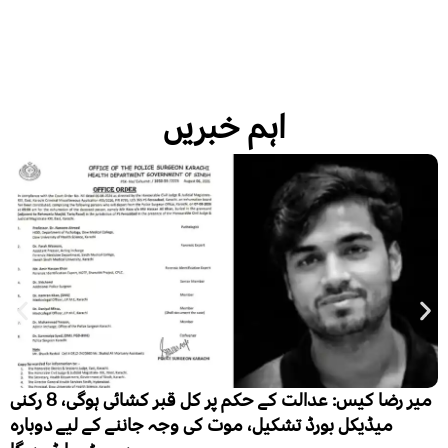
اہم خبریں
پاکستان میں فالج تیزی سے بڑھتا بحران، ہر سال 3 لاکھ 50
ہزار نئے مریض، ایک لاکھ اموات