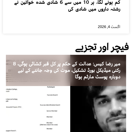
کم ہونے لگا، ہر 10 میں سے 6 شادی شدہ خواتین نے
رشتہ داروں میں شادی کی
اگست 4, 2026
فیچر اور تجزیے
میر رضا کیس: عدالت کے حکم پر کل قبر کشائی ہوگی، 8
رکنی میڈیکل بورڈ تشکیل، موت کی وجہ جاننے کے لیے
دوبارہ پوسٹ مارٹم ہوگا