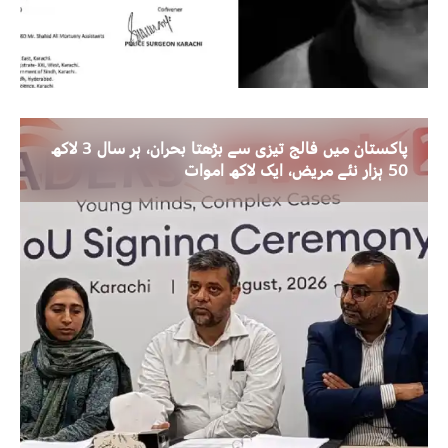
پاکستان میں فالج تیزی سے بڑھتا بحران، ہر سال 3 لاکھ
50 ہزار نئے مریض، ایک لاکھ اموات