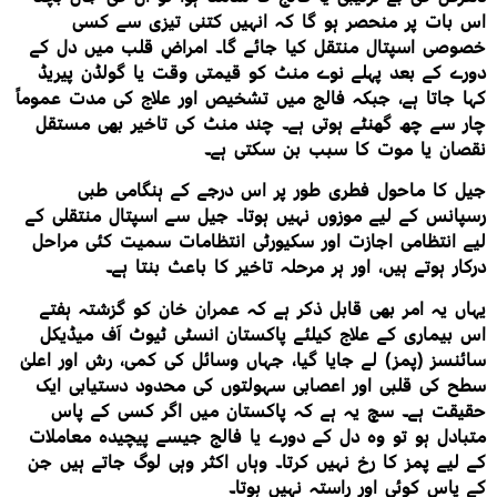
اس بات پر منحصر ہو گا کہ انہیں کتنی تیزی سے کسی
خصوصی اسپتال منتقل کیا جائے گا۔ امراضِ قلب میں دل کے
دورے کے بعد پہلے نوے منٹ کو قیمتی وقت یا گولڈن پیریڈ
کہا جاتا ہے، جبکہ فالج میں تشخیص اور علاج کی مدت عموماً
چار سے چھ گھنٹے ہوتی ہے۔ چند منٹ کی تاخیر بھی مستقل
نقصان یا موت کا سبب بن سکتی ہے۔
جیل کا ماحول فطری طور پر اس درجے کے ہنگامی طبی
رسپانس کے لیے موزوں نہیں ہوتا۔ جیل سے اسپتال منتقلی کے
لیے انتظامی اجازت اور سکیورٹی انتظامات سمیت کئی مراحل
درکار ہوتے ہیں، اور ہر مرحلہ تاخیر کا باعث بنتا ہے۔
یہاں یہ امر بھی قابل ذکر ہے کہ عمران خان کو گزشتہ ہفتے
اس بیماری کے علاج کیلئے پاکستان انسٹی ٹیوٹ آف میڈیکل
سائنسز (پمز) لے جایا گیا، جہاں وسائل کی کمی، رش اور اعلیٰ
سطح کی قلبی اور اعصابی سہولتوں کی محدود دستیابی ایک
حقیقت ہے۔ سچ یہ ہے کہ پاکستان میں اگر کسی کے پاس
متبادل ہو تو وہ دل کے دورے یا فالج جیسے پیچیدہ معاملات
کے لیے پمز کا رخ نہیں کرتا۔ وہاں اکثر وہی لوگ جاتے ہیں جن
کے پاس کوئی اور راستہ نہیں ہوتا۔