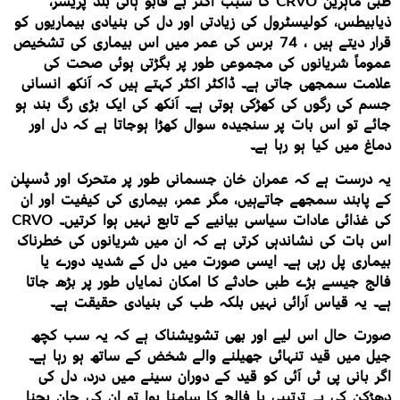
طبی ماہرین CRVO کا سبب اکثر بے قابو ہائی بلڈ پریشر،
ذیابیطس، کولیسٹرول کی زیادتی اور دل کی بنیادی بیماریوں کو
قرار دیتے ہیں ، 74 برس کی عمر میں اس بیماری کی تشخیص
عموماً شریانوں کی مجموعی طور پر بگڑتی ہوئی صحت کی
علامت سمجھی جاتی ہے۔ ڈاکٹر اکثر کہتے ہیں کہ آنکھ انسانی
جسم کی رگوں کی کھڑکی ہوتی ہے۔ آنکھ کی ایک بڑی رگ بند ہو
جائے تو اس بات پر سنجیدہ سوال کھڑا ہوجاتا ہے کہ دل اور
دماغ میں کیا ہو رہا ہے۔
یہ درست ہے کہ عمران خان جسمانی طور پر متحرک اور ڈسپلن
کے پابند سمجھے جاتےہیں، مگر عمر، بیماری کی کیفیت اور ان
کی غذائی عادات سیاسی بیانیے کے تابع نہیں ہوا کرتیں۔ CRVO
اس بات کی نشاندہی کرتی ہے کہ ان میں شریانوں کی خطرناک
بیماری پل رہی ہے۔ ایسی صورت میں دل کے شدید دورے یا
فالج جیسے بڑے طبی حادثے کا امکان نمایاں طور پر بڑھ جاتا
ہے۔ یہ قیاس آرائی نہیں بلکہ طب کی بنیادی حقیقت ہے۔
صورت حال اس لیے اور بھی تشویشناک ہے کہ یہ سب کچھ
جیل میں قید تنہائی جھیلنے والے شخض کے ساتھ ہو رہا ہے۔
اگر بانی پی ٹی آئی کو قید کے دوران سینے میں درد، دل کی
دھڑکن کی بے ترتیبی یا فالج کا سامنا ہوا تو ان کی جان بچنا