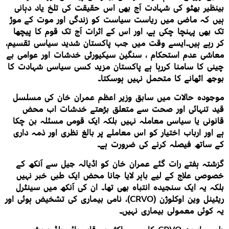
بینظیر بھٹو کی شہادت آج بھی اس حقیقت کی تلخ یاد دہانی
ہیں کہ ماضی میں ریاست سیاست کو زندگی اور موت کے موڑ
تک بھی پہنچا چکی ہے، اور اس کے اثرات آج تک قوم کا پیچھا
کر رہے ہیں۔ایسے وقت میں جب پاکستان شدید سیاسی تقسیم،
معاشی عدم استحکام ، سنگین سیکیورٹی خدشات اور عوامی بے
چینی کا سامنا کررہا ہے پاکستان مزید کسی سیاسی شہادت کا
بوجھ اٹھانے کا متحمل نہیں ہوسکتا۔
موجودہ حالات میں سابق وزیر اعظم عمران خان کی مسلسل
قید تنہائی اور صحت سے متعلق بڑھتے خدشات اب محض
قانونی یا سیاسی معاملہ نہیں بلکہ ایک قومی مسئلہ بن چکا
ہے اور ارباب اختیار کو اس معاملے پر بالغ نظری اور ذمہ داری
کے ساتھ فیصلہ کرنے کی ضرورت ہے۔
گزشتہ ہفتے رات گئے عمران خان کو اڈیالہ جیل سے آنکھ کے
خصوصی علاج کے لیے باہر لایا جانا محض ایک طبی خبر نہیں
بلکہ یہ ایک سنجیدہ انتباہ بھی تھا۔ ان کی آنکھ میں سینٹرل
ریٹینل وین اوکلوژن (CRVO)، نامی بیماری کی تشخیض ہوئی اور
یہ کوئی معمولی بیماری نہیں۔