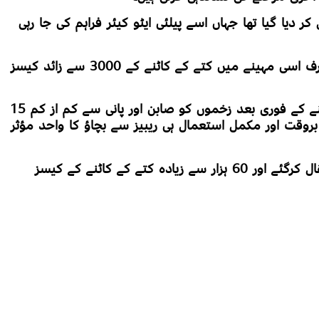
ر دیا گیا تھا جہاں اسے پیلئی ایٹو کیئر فراہم کی جا رہی
یہ سال 2026 کا پہلا ریبیز کیس ہے، جبکہ صرف اسی مہینے میں کتے کے کاٹنے کے 3000 سے زائد کیسز
ماہرین صحت نے خبردار کیا ہے کہ کتے کے کاٹنے کے فوری بعد زخموں کو صابن اور پانی سے کم از کم 15
بروقت اور مکمل استعمال ہی ریبیز سے بچاؤ کا واحد مؤثر
گزشتہ سال سندھ میں ریبیز کا 21 افراد انتقال کرگئے اور 60 ہزار سے زیادہ کتے کے کاٹنے کے کیسز