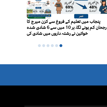
ایچ آئی وی
ورلڈ بریسٹ فیڈنگ ویک کا آغاز، ماں کا دودھ
ہزار تک 
نومولود بچوں کی بہترین غذا قرار