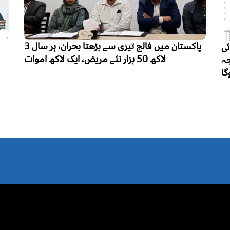
پاکستان میں فالج تیزی سے بڑھتا بحران، ہر سال 3
پنجاب میں تعلیم کے فروغ سے کزن میرج کا
رجحان کم ہونے لگا، ہر 10 میں سے 6 شادی شدہ
خواتین نے رشتہ داروں میں شادی کی