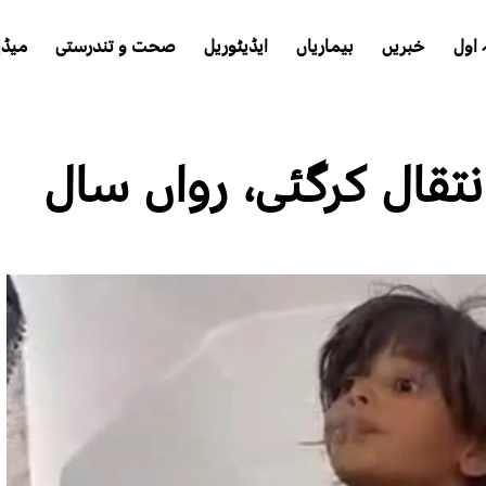
اول
خبریں
بیماریاں
ایڈیٹوریل
صحت و تندرستی
میڈی
نتقال کرگئی، رواں سال