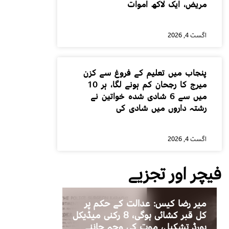
مریض، ایک لاکھ اموات
اگست 4, 2026
پنجاب میں تعلیم کے فروغ سے کزن
میرج کا رجحان کم ہونے لگا، ہر 10
میں سے 6 شادی شدہ خواتین نے
رشتہ داروں میں شادی کی
اگست 4, 2026
فیچر اور تجزیے
میر رضا کیس: عدالت کے حکم پر
کل قبر کشائی ہوگی، 8 رکنی میڈیکل
بورڈ تشکیل، موت کی وجہ جاننے