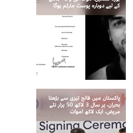
کے لیے دوبارہ پوسٹ مارٹم ہوگا
پاکستان میں فالج تیزی سے بڑھتا
بحران، ہر سال 3 لاکھ 50 ہزار نئے
مریض، ایک لاکھ اموات