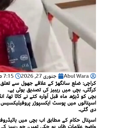
Abul Wara
جنوری 27, 2026
7:15 صبح
کراچی:
کرگئی، بچی میں ریبیز کی تصدیق ہوئی ہے۔
بچی کو ڈیڑھ ماہ قبل آوارہ کتے نے کاٹا تھا
دی گئی۔
اسپتال حکام کے مطابق اب بچی میں ہائیڈروفو
واضح علامات ظاہر ہو چکی تھیں، جو ریبیز کے 