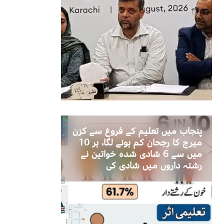
پنجاب میں تعلیم کے فروغ سے کزن
میرج کا رجحان کم ہونے لگا، ہر 10
میں سے 6 شادی شدہ خواتین نے
رشتہ داروں میں شادی کی