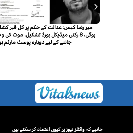
 قبر کشائی
لاکھ 50 ہزار نئے مریض، ایک لاکھ اموات
، موت کی وجہ
 مارٹم ہوگا
جانیے کہ وائٹلز نیوز پر کیوں اعتماد کر سکتے ہیں