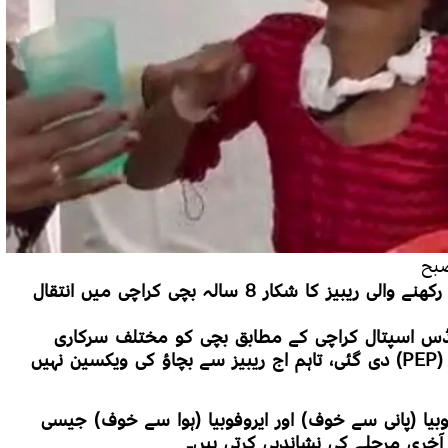
ضلع سانگھڑ کے علاقے جھول سے تعلق رکھنے والی ریبیز کا شکار 8 سالہ بچی کراچی میں انتقال
، انڈس اسپتال کراچی کے مطابق بچی کو مختلف سرکاری
اسپتالوں میں پوسٹ ایکسپوژر پروفیلیکسیس (PEP) دی گئی، تاہم اج ریبیز سے بچاؤ کی ویکسین نہیں
بیا (پانی سے خوف) اور ایروفوبیا (ہوا سے خوف) جیسی
آخری مرحلے کی نشاندہی کرتی ہیں۔