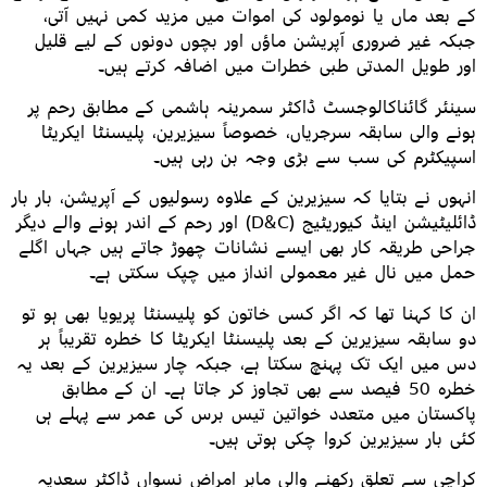
کے بعد ماں یا نومولود کی اموات میں مزید کمی نہیں آتی،
جبکہ غیر ضروری آپریشن ماؤں اور بچوں دونوں کے لیے قلیل
اور طویل المدتی طبی خطرات میں اضافہ کرتے ہیں۔
سینئر گائناکالوجسٹ ڈاکٹر سمرینہ ہاشمی کے مطابق رحم پر
ہونے والی سابقہ سرجریاں، خصوصاً سیزیرین، پلیسنٹا ایکریٹا
اسپیکٹرم کی سب سے بڑی وجہ بن رہی ہیں۔
انہوں نے بتایا کہ سیزیرین کے علاوہ رسولیوں کے آپریشن، بار بار
ڈائلیٹیشن اینڈ کیوریٹیج (D&C) اور رحم کے اندر ہونے والے دیگر
جراحی طریقہ کار بھی ایسے نشانات چھوڑ جاتے ہیں جہاں اگلے
حمل میں نال غیر معمولی انداز میں چپک سکتی ہے۔
ان کا کہنا تھا کہ اگر کسی خاتون کو پلیسنٹا پریویا بھی ہو تو
دو سابقہ سیزیرین کے بعد پلیسنٹا ایکریٹا کا خطرہ تقریباً ہر
دس میں ایک تک پہنچ سکتا ہے، جبکہ چار سیزیرین کے بعد یہ
خطرہ 50 فیصد سے بھی تجاوز کر جاتا ہے۔ ان کے مطابق
پاکستان میں متعدد خواتین تیس برس کی عمر سے پہلے ہی
کئی بار سیزیرین کروا چکی ہوتی ہیں۔
کراچی سے تعلق رکھنے والی ماہر امراضِ نسواں ڈاکٹر سعدیہ