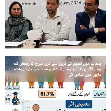
پنجاب میں تعلیم کے فروغ سے کزن میرج کا رجحان کم
ہونے لگا، ہر 10 میں سے 6 شادی شدہ خواتین نے رشتہ
داروں میں شادی کی