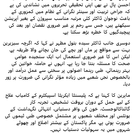
احسن پال نے بھی اپنی تحقیقی تحریروں میں نشاندہی کی ہے
کہ جراحی تربیت اور سینئر نگرانی کے نظام میں کمزوری کے
باعث نوجوان ڈاکٹر کئی مرتبہ مناسب سپروژن کے بغیر آپریشن
سیکھتے ہیں، جس سے رحم پر غیر ضروری نقصان اور بعد کی
پیچیدگیوں کا خطرہ بڑھ سکتا ہے۔
دوسری جانب ڈاکٹر سیدہ بتول مظہر نے کہا کہ اگرچہ سیزیرین
بہت سے مواقع پر ماں اور بچے کی جان بچانے والا طریقہ ہے،
لیکن اس کا غیر ضروری استعمال اب ایک سنجیدہ عوامی
صحت کا مسئلہ بنتا جا رہا ہے۔ انہوں نے حاملہ خواتین کی
بہتر رہنمائی، طبی رہنما اصولوں پر سختی سے عمل درآمد اور
بالخصوص نجی شعبے میں زیادہ مؤثر نگرانی کی ضرورت پر زور
دیا۔
ماہرین کا کہنا ہے کہ پلیسنٹا ایکریٹا اسپیکٹرم کے کامیاب علاج
کے لیے حمل کے دوران بروقت تشخیص، تجربہ کار
گائناکالوجسٹ، خون کی وافر دستیابی، انتہائی نگہداشت کے
یونٹس اور مختلف شعبوں پر مشتمل خصوصی طبی ٹیموں کی
ضرورت ہوتی ہے، مگر پاکستان کے بیشتر اضلاع اور چھوٹے
شہروں میں یہ سہولیات دستیاب نہیں۔