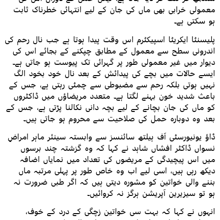
معمولی خرابی بھی ماں کی جان کے لیے انتہائی خطرناک ثابت
ہو سکتی ہے۔
پلیسنٹا ایکریٹا اسپیکٹرم اس وقت پیدا ہوتا ہے جب نال رحم کی
اندرونی سطح سے معمول کے مطابق چپکنے کے بجائے اس کی
دیوار میں غیر معمولی طور پر گہرائی تک پیوست ہو جاتی ہے۔
ایسے حالات میں بچے کی پیدائش کے بعد نال خود بخود الگ
نہیں ہوتی بلکہ رحم سے مضبوطی سے چمٹی رہتی ہے، جس کے
باعث شدید خون بہنے لگتا ہے۔ متعدد مریضاؤں میں ڈاکٹروں
کو ماں کی جان بچانے کے لیے بچہ دانی نکالنا پڑتی ہے، جس کے
بعد وہ دوبارہ حمل کی صلاحیت سے محروم ہو جاتی ہیں۔
ڈاؤ یونیورسٹی آف ہیلتھ سائنسز سے وابستہ سینئر ماہر امراضِ
نسواں ڈاکٹر افشاں شاہد نے کہا کہ وہ گزشتہ چند برسوں
میں اس پیچیدگی کے مریضوں کی تعداد میں نمایاں اضافہ
دیکھ رہی ہیں، اسی لیے اب وہ خاص طور پر پہلی مرتبہ ماں
بننے والی خواتین کو مشورہ دیتی ہیں کہ اگر طبی ضرورت نہ
ہو تو سیزیرین آپریشن ہرگز نہ کروائیں۔
انہوں نے کہا کہ بہت سی خواتین زچگی کے درد کے خوف،