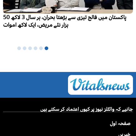
پنجاب میں تعلیم کے فروغ سے کزن میرج کا رجحان کم ہونے
لگا، ہر 10 میں سے 6 شادی شدہ خواتین نے رشتہ داروں میں
شادی کی
جانیے کہ وائٹلز نیوز پر کیوں اعتماد کر سکتے ہیں
صفحہ اول
خبریں