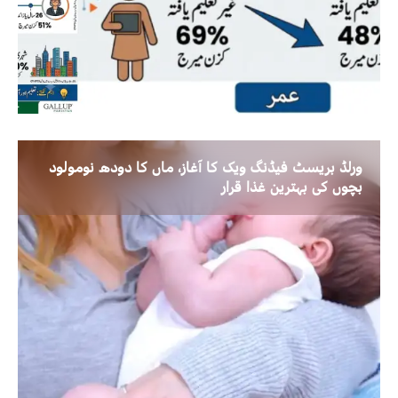
ورلڈ بریسٹ فیڈنگ ویک کا آغاز، ماں کا دودھ نومولود
بچوں کی بہترین غذا قرار