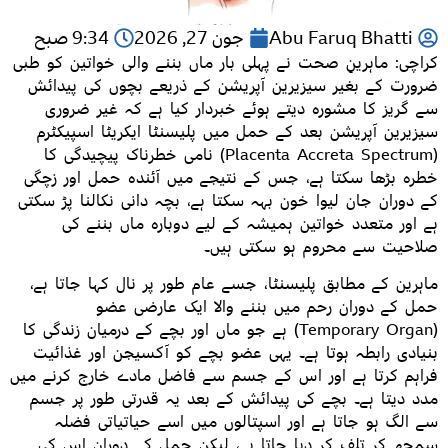
Abu Faruq Bhatti
جون 27, 2026
9:34 صبح
کراچی: ماہرینِ صحت نے پہلی بار ماں بننے والی خواتین کو طبی
ضرورت کے بغیر سیزیرین آپریشن کے ذریعے بچوں کی پیدائش
سے گریز کا مشورہ دیتے ہوئے خبردار کیا ہے کہ غیر ضروری
سیزیرین آپریشن بعد کے حمل میں پلیسنٹا ایکریٹا اسپیکٹرم
(Placenta Accreta Spectrum) نامی خطرناک پیچیدگی کا
خطرہ بڑھا سکتا ہے، جس کے نتیجے میں آئندہ حمل اور زچگی
کے دوران جان لیوا خون بہہ سکتا ہے، بچہ دانی نکالنا پڑ سکتی
ہے اور متعدد خواتین ہمیشہ کے لیے دوبارہ ماں بننے کی
صلاحیت سے محروم ہو سکتی ہیں۔
ماہرین کے مطابق پلیسنٹا، جسے عام طور پر نال کہا جاتا ہے،
حمل کے دوران رحم میں بننے والا ایک عارضی عضو
(Temporary Organ) ہے جو ماں اور بچے کے درمیان زندگی کا
بنیادی رابطہ ہوتا ہے۔ یہی عضو بچے کو آکسیجن اور غذائیت
فراہم کرتا ہے اور اس کے جسم سے فاضل مادے خارج کرنے میں
مدد دیتا ہے۔ بچے کی پیدائش کے بعد یہ قدرتی طور پر جسم
سے الگ ہو جاتا ہے اور اسپتالوں میں اسے حیاتیاتی فضلہ
سمجھ کر تلف کر دیا جاتا ہے، لیکن حمل کے دوران اس کی