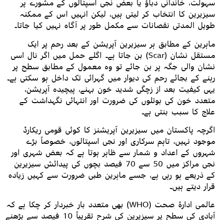
سہولت، خاندانی دباؤ یا بعض نجی اسپتالوں کے مشورے پر
سیزیرین کا انتخاب کر لیتی ہیں، لیکن انہیں اس کے ممکنہ
طویل المدتی نقصانات سے مکمل طور پر آگاہ نہیں کیا جاتا۔
ماہرین کے مطابق ہر سیزیرین آپریشن کے بعد رحم پر ایک
مستقل نشان (Scar) بن جاتا ہے۔ اگلے حمل میں اگر نال اسی
نشان والی جگہ پر بن جائے تو وہ معمول کے مطابق سطح پر
رہنے کے بجائے رحم کی دیوار میں گہرائی تک داخل ہو سکتی ہے۔
یہی کیفیت بعد از زچگی شدید خون بہنے، پیچیدہ آپریشن،
متعدد خون کی بوتلوں کی ضرورت اور انتہائی نگہداشت کے
علاج کا سبب بنتی ہے۔
اگرچہ پاکستان میں سیزیرین آپریشنز کا کوئی قومی ریکارڈ
موجود نہیں، تاہم سرکاری اور نجی اسپتالوں، خصوصاً بڑے
شہروں کے اعداد و شمار سے ظاہر ہوتا ہے کہ بعض شہری اور
نجی مراکز میں 50 سے 70 فیصد بچوں کی پیدائش سیزیرین
کے ذریعے ہو رہی ہے، جسے ماہرین طبی ضرورت سے کہیں زیادہ
قرار دیتے ہیں۔
عالمی ادارۂ صحت (WHO) بھی متعدد بار خبردار کر چکا ہے کہ
آبادی کی سطح پر سیزیرین کی شرح تقریباً 10 فیصد سے بڑھنے