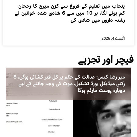
پنجاب میں تعلیم کے فروغ سے کزن میرج کا رجحان
کم ہونے لگا، ہر 10 میں سے 6 شادی شدہ خواتین نے
رشتہ داروں میں شادی کی
اگست 4, 2026
فیچر اور تجزیے
میر رضا کیس: عدالت کے حکم پر کل قبر کشائی ہوگی، 8
رکنی میڈیکل بورڈ تشکیل، موت کی وجہ جاننے کے لیے
دوبارہ پوسٹ مارٹم ہوگا