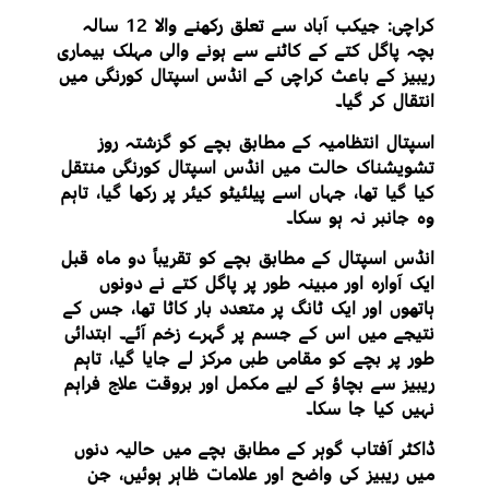
کراچی: جیکب آباد سے تعلق رکھنے والا 12 سالہ
بچہ پاگل کتے کے کاٹنے سے ہونے والی مہلک بیماری
ریبیز کے باعث کراچی کے انڈس اسپتال کورنگی میں
انتقال کر گیا۔
اسپتال انتظامیہ کے مطابق بچے کو گزشتہ روز
تشویشناک حالت میں انڈس اسپتال کورنگی منتقل
کیا گیا تھا، جہاں اسے پیلئیٹو کیئر پر رکھا گیا، تاہم
وہ جانبر نہ ہو سکا۔
انڈس اسپتال کے مطابق بچے کو تقریباً دو ماہ قبل
ایک آوارہ اور مبینہ طور پر پاگل کتے نے دونوں
ہاتھوں اور ایک ٹانگ پر متعدد بار کاٹا تھا، جس کے
نتیجے میں اس کے جسم پر گہرے زخم آئے۔ ابتدائی
طور پر بچے کو مقامی طبی مرکز لے جایا گیا، تاہم
ریبیز سے بچاؤ کے لیے مکمل اور بروقت علاج فراہم
نہیں کیا جا سکا۔
ڈاکٹر آفتاب گوہر کے مطابق بچے میں حالیہ دنوں
میں ریبیز کی واضح اور علامات ظاہر ہوئیں، جن