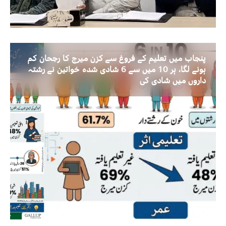
پنجاب میں تعلیم کے فروغ سے کزن میرج کا رجحان کم
ہونے لگا، ہر 10 میں سے 6 شادی شدہ خواتین نے رشتہ
داروں میں شادی کی