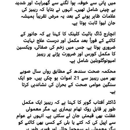
میں پانی سے خوف، ہوا لگنے سے گھبراہٹ اور شدید
بے چینی شامل تھیں۔ انہوں نے بتایا کہ ریبیز کی
علامات ظاہر ہونے کے بعد یہ مرض تقریباً ہمیشہ
جان لیوا ثابت ہوتا ہے۔
انچارج ڈاگ بائیٹ کلینک کا کہنا ہے کہ جانور کے
کاٹنے کے فوراً بعد مکمل اور درست علاج نہایت
ضروری ہوتا ہے، جس میں زخم کی صفائی، ویکسین
کا مکمل کورس اور ضرورت پڑنے پر ریبیز
امیونوگلوبلین شامل ہے۔
محکمہ صحت سندھ کے مطابق رواں سال صوبے
بھر میں ریبیز سے 21 اموات ہو چکی ہیں، جو ایک
سنگین عوامی صحت کے بحران کی نشاندہی کرتا
ہے۔
ڈاکٹر آفتاب گوہر کا کہنا ہے کہ ریبیز ایک مکمل
طور پر قابلِ روک تھام بیماری ہے، مگر معمولی
غفلت بھی قیمتی جان لے سکتی ہے۔ انہوں نے عوام
سے اپیل کی کہ کتے یا بلی کے کسی بھی کاٹنے کو
ہرگز معمولی نہ سمجھا جائے اور فوری طور پر