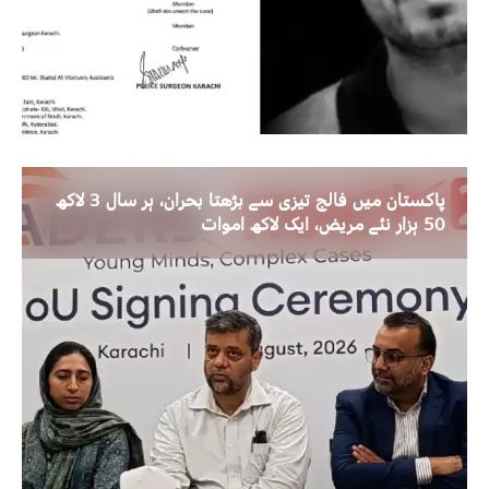
پاکستان میں فالج تیزی سے بڑھتا بحران، ہر سال 3 لاکھ
50 ہزار نئے مریض، ایک لاکھ اموات