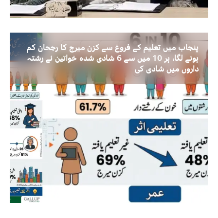
پنجاب میں تعلیم کے فروغ سے کزن میرج کا رجحان کم
ہونے لگا، ہر 10 میں سے 6 شادی شدہ خواتین نے رشتہ
داروں میں شادی کی