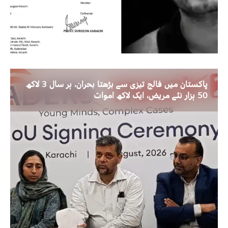
پاکستان میں فالج تیزی سے بڑھتا بحران، ہر سال 3 لاکھ
50 ہزار نئے مریض، ایک لاکھ اموات