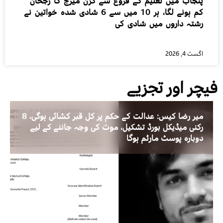
پنجاب میں تعلیم کے فروغ سے کزن میرج کا رجحان
کم ہونے لگا، ہر 10 میں سے 6 شادی شدہ خواتین نے
رشتہ داروں میں شادی کی
اگست 4, 2026
فیچر اور تجزیے
میر رضا کیس: عدالت کے حکم پر کل قبر کشائی ہوگی، 8
رکنی میڈیکل بورڈ تشکیل، موت کی وجہ جاننے کے لیے
دوبارہ پوسٹ مارٹم ہوگا