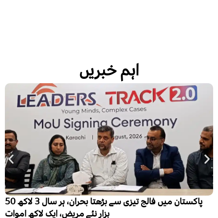
اہم خبریں
پاکستان میں فالج تیزی سے بڑھتا بحران، ہر سال 3 لاکھ 50
ہزار نئے مریض، ایک لاکھ اموات