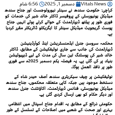
Vitals News
دسمبر 1, 2025
6:56 شام
کراچی: حکومتِ سندھ نے سینئر نیورولوجسٹ اور جناح سندھ
میڈیکل یونیورسٹی کے پروفیسر ڈاکٹر خالد شیر کی خدمات کو
فوری طور پر ہیلتھ ڈیپارٹمنٹ کے حوالے کرتے ہوئے انہیں جناح
پوسٹ گریجویٹ میڈیکل سینٹر کا ایگزیکٹو ڈائریکٹر مقرر کردیا
ہے۔
محکمہ سروسز، جنرل ایڈمنسٹریشن اینڈ کوآرڈینیشن
ڈیپارٹمنٹ کی جانب سے جاری نوٹیفکیشن کے مطابق، ڈاکٹر
خالد شیر کی پوسٹنگ تین سال کی مدت کے لیے ڈیپیوٹیشن
بنیاد پر کی گئی ہے۔ یہ فیصلہ یکم دسمبر 2025ء سے فوری
طور پر نافذ العمل ہوگا۔
نوٹیفکیشن پر چیف سیکریٹری سندھ آصف حیدر شاہ کے
دستخط موجود ہیں جبکہ کاپی متعلقہ محکموں، جناح سندھ
میڈیکل یونیورسٹی، فنانس ڈیپارٹمنٹ، اکاؤنٹنٹ جنرل سندھ
اور دیگر حکام کو بھی ارسال کردی گئی ہے۔
حکومتی ذرائع کے مطابق یہ اقدام جناح اسپتال میں انتظامی
بہتری اور صحت کے شعبے میں اصلاحات کے تسلسل کے طور