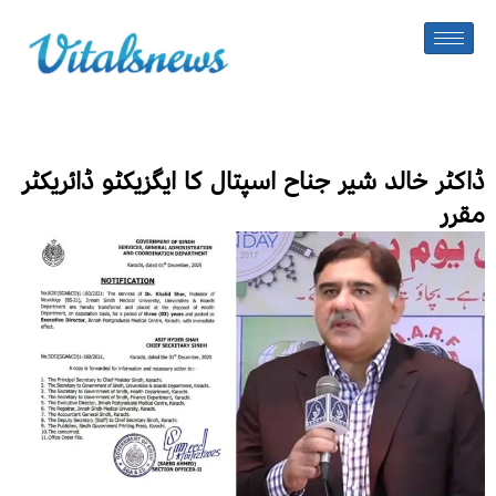
ڈاکٹر خالد شیر جناح اسپتال کا ایگزیکٹو ڈائریکٹر
مقرر