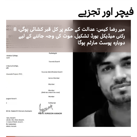
فیچر اور تجزیے
میر رضا کیس: عدالت کے حکم پر کل قبر کشائی ہوگی، 8
رکنی میڈیکل بورڈ تشکیل، موت کی وجہ جاننے کے لیے
دوبارہ پوسٹ مارٹم ہوگا