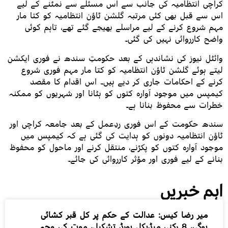
کراچی انتظامیہ کی جانب سے اس مسئلے سے نمٹنے کے لیے
اس سے قبل بھی کئی مرتبہ گلشن ٹاؤن انتظامیہ کو کتا مار
مہم شروع کرنے کے لیے مراسلے بھیجے گئے تھے، تاہم کوئی
واضح کارروائی نہیں کی گئی۔
وائٹل نیوز کی نشاندہی کے بعد حکومتِ سندھ نے فوری ایکشن
لیتے ہوئے گلشن ٹاؤن انتظامیہ کو کتا مار مہم فوری شروع
کرنے کے احکامات جاری کر دیے ہیں۔ اس اقدام کا مقصد
کیمپس میں موجود آوارہ کتوں کو ہٹانا اور شہریوں کو ممکنہ
خطرات سے محفوظ بنانا ہے۔
سندھ حکومت کے اس فوری ردِعمل کے بعد جامعہ کراچی اور
ٹاؤن انتظامیہ دونوں کو ہدایت کی گئی ہے کہ کیمپس میں
موجود آوارہ کتوں کو پکڑنے، منتقل کرنے اور ماحول کو محفوظ
بنانے کے لیے فوری اور مؤثر کارروائی کی جائے۔
اہم خبریں
میر رضا کیس: عدالت کے حکم پر کل قبر کشائی
ہوگی، 8 رکنی میڈیکل بورڈ تشکیل، موت کی وجہ