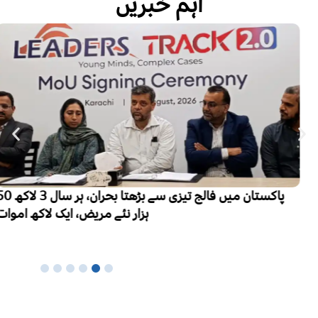
اہم خبریں
پاکستان میں فالج تیزی سے بڑھتا بحران، ہر سال 3 لاکھ 50
ہزار نئے مریض، ایک لاکھ اموات