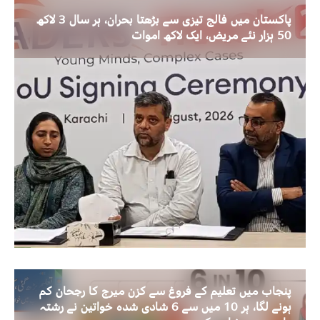
پاکستان میں فالج تیزی سے بڑھتا بحران، ہر سال 3 لاکھ
50 ہزار نئے مریض، ایک لاکھ اموات
پنجاب میں تعلیم کے فروغ سے کزن میرج کا رجحان کم
ہونے لگا، ہر 10 میں سے 6 شادی شدہ خواتین نے رشتہ