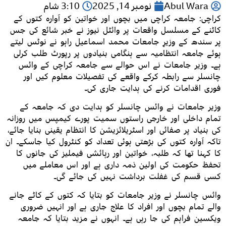
Abul Wara
نومبر 14, 2025
3:10 شام
کراچی: جامعہ کراچی میں بچوں اور خواتین کو آوارہ کتوں کے
کاٹنے کے مسلسل واقعات پر وائٹل نیوز نے خبر شائع کی جس
پر سندھ کے وزیرِ جامعات محمد اسماعیل راہو نے نوٹس لیتے
ہوئے جامعہ انتظامیہ سے ہنگامی بنیادوں پر رپورٹ طلب کرلی
ہے۔ وزیر جامعات نے اس حوالے سے جامعہ کراچی کے وائس
چانسلر سے رابطہ کرکے واقعے کی تفصیلات معلوم کیں اور
فوری اقدامات کرنے کی ہدایت جاری کی۔
وزیر جامعات نے وائس چانسلر کو ہدایت دی کہ جامعہ کے
تمام داخلی اور خارجی راستوں سمیت پورے کیمپس میں روزانہ
کی بنیاد پر صفائی اور اسٹریلائزیشن کا انتظام یقینی بنایا جائے،
تاکہ آوارہ کتوں کی بڑھتی ہوئی تعداد کو کنٹرول کیا جاسکے۔ ان
کا کہنا تھا کہ طلبہ، خواتین اور رہائشی فیملیز کی جانوں کا
تحفظ حکومت کی اولین ذمہ داری ہے اور اس معاملے میں
کسی قسم کی غفلت برداشت نہیں کی جائے گی۔
وائس چانسلر نے وزیر جامعات کو بتایا کہ کتوں کے کاٹے جانے
والے تمام بچوں اور افراد کا علاج جاری ہے اور انہیں ضروری
ویکسین فراہم کی جا رہی ہے۔ انہوں نے مزید بتایا کہ جامعہ