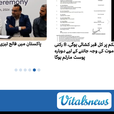
پاکستان میں فالج تیزی سے بڑھتا بحران، ہر سال 3 لاکھ 50
ہزار نئے مریض، ایک لاکھ اموات