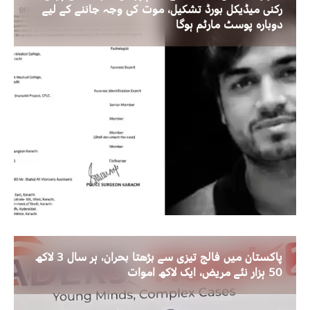
رکنی میڈیکل بورڈ تشکیل، موت کی وجہ جاننے کے لیے
دوبارہ پوسٹ مارٹم ہوگا
پاکستان میں فالج تیزی سے بڑھتا بحران، ہر سال 3 لاکھ
50 ہزار نئے مریض، ایک لاکھ اموات