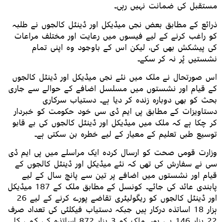
مستقبل کی ضمانت نہیں رہی۔
ذرائع کے مطابق بعض نجی میڈیکل اور ڈینٹل کالجوں نے طلبہ
کو راغب کرنے کے لیے فیسوں میں رعایت اور مختلف مراعات
کی پیشکش بھی کی، لیکن اس کے باوجود وہ اپنی تمام
نشستیں پُر نہ کر سکے۔
اس صورتحال نے ملک میں نئے نجی میڈیکل اور ڈینٹل کالجوں
کے قیام اور نشستوں میں مسلسل اضافے کے حوالے سے جاری
بحث کو بھی دوبارہ زندہ کر دیا ہے۔ دستیاب سرکاری
دستاویزات کے مطابق پی ایم ڈی سی خود حکومت کو خبردار
کر چکا ہے کہ ملک میں میڈیکل اور ڈینٹل کالجوں کی بے قابو
توسیع طبی تعلیم کے معیار کے لیے خطرہ بن سکتی ہے۔
وزارت قومی صحت کو ارسال کردہ ایک مراسلے میں پی ایم ڈی
سی نے سفارش کی تھی کہ نئے میڈیکل اور ڈینٹل کالجوں کے
قیام اور نشستوں میں اضافے پر تین سے پانچ سال کے لیے
پابندی عائد کی جائے۔ کونسل کے مطابق ملک کے 187 میڈیکل
اور ڈینٹل کالجوں کو ریگولیٹری تقاضے پورے کرنے کے لیے 26
ہزار 18 اساتذہ درکار ہیں جبکہ دستیاب فیکلٹی کی تعداد صرف
22 ہزار 146 ہے، یوں ملک کو 3 ہزار 872 اساتذہ کی کمی کا