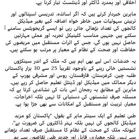
اخلاقی اور ہمدرد ڈاکٹر اور ڈینٹسٹ تیار کرنا ہے۔
ماہرین خبردار کرتے ہیں کہ اگر اساتذہ، تدریسی اسپتالوں اور
تربیتی سہولیات میں خاطر خواہ اضافہ کیے بغیر میڈیکل
کالجوں کی تعداد بڑھائی جاتی رہی تو ایسے گریجویٹس سامنے آ
سکتے ہیں جنہیں مناسب کلینیکل تجربہ اور عملی مہارتیں
حاصل نہیں ہوں گی، جس کے اثرات مستقبل میں مریضوں کی
حفاظت اور صحت کے نظام کے معیار پر مرتب ہو سکتے ہیں۔
یہ خدشات اس لیے بھی اہم ہیں کہ ملک کے اندر سینکڑوں
نشستیں خالی رہنے کے باوجود تقریباً 25 سے 30 ہزار پاکستانی
طلبہ چین، کرغزستان، قازقستان، روس اور مشرقی یورپ کے
دیگر ممالک میں میڈیکل اور ڈینٹل تعلیم حاصل کر رہے ہیں۔
ماہرین کے مطابق یہ رجحان اس بات کی نشاندہی کرتا ہے کہ
مسئلہ صرف نشستوں کی دستیابی کا نہیں بلکہ اخراجات،
معیار، تربیت اور مستقبل کے امکانات سے بھی جڑا ہوا ہے۔
طبی تعلیم کے ایک سینئر ماہر کے بقول، "پاکستان کو مزید
میڈیکل کالجوں کی نہیں بلکہ بہتر ڈاکٹروں کی ضرورت ہے”،
کیونکہ ملک کے صحت کے نظام کا مستقبل صرف تعداد بڑھانے
سے نہیں بلکہ معیاری، قابل اور جدید طبی تقاضوں سے ہم