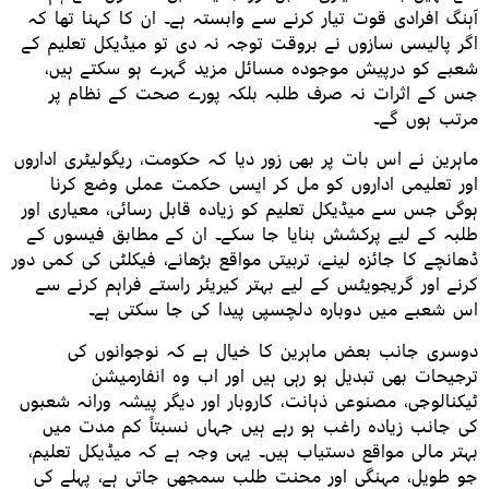
آہنگ افرادی قوت تیار کرنے سے وابستہ ہے۔ ان کا کہنا تھا کہ
اگر پالیسی سازوں نے بروقت توجہ نہ دی تو میڈیکل تعلیم کے
شعبے کو درپیش موجودہ مسائل مزید گہرے ہو سکتے ہیں،
جس کے اثرات نہ صرف طلبہ بلکہ پورے صحت کے نظام پر
مرتب ہوں گے۔
ماہرین نے اس بات پر بھی زور دیا کہ حکومت، ریگولیٹری اداروں
اور تعلیمی اداروں کو مل کر ایسی حکمت عملی وضع کرنا
ہوگی جس سے میڈیکل تعلیم کو زیادہ قابل رسائی، معیاری اور
طلبہ کے لیے پرکشش بنایا جا سکے۔ ان کے مطابق فیسوں کے
ڈھانچے کا جائزہ لینے، تربیتی مواقع بڑھانے، فیکلٹی کی کمی دور
کرنے اور گریجویٹس کے لیے بہتر کیریئر راستے فراہم کرنے سے
اس شعبے میں دوبارہ دلچسپی پیدا کی جا سکتی ہے۔
دوسری جانب بعض ماہرین کا خیال ہے کہ نوجوانوں کی
ترجیحات بھی تبدیل ہو رہی ہیں اور اب وہ انفارمیشن
ٹیکنالوجی، مصنوعی ذہانت، کاروبار اور دیگر پیشہ ورانہ شعبوں
کی جانب زیادہ راغب ہو رہے ہیں جہاں نسبتاً کم مدت میں
بہتر مالی مواقع دستیاب ہیں۔ یہی وجہ ہے کہ میڈیکل تعلیم،
جو طویل، مہنگی اور محنت طلب سمجھی جاتی ہے، پہلے کی