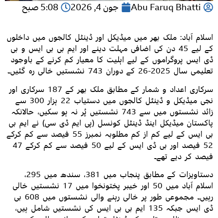
Abu Faruq Bhatti
جون 4, 2026
5:08 صبح
اسلام آباد: ملک بھر میں میڈیکل اور ڈینٹل کالجوں میں داخلوں
کے لیے 45 دن کی اضافی مہلت دینے اور ایم بی بی ایس و بی
ڈی ایس پروگراموں کے لیے اہلیت کا معیار کم کرنے کے باوجود
تعلیمی سال 2025-26 کے دوران 743 نشستیں خالی رہ گئیں۔
سرکاری اعداد و شمار کے مطابق ملک بھر کے 187 سرکاری اور
نجی میڈیکل و ڈینٹل کالجوں میں دستیاب 22 ہزار 300 سے
زائد نشستوں میں سے 743 نشستیں پُر نہ ہو سکیں، حالانکہ
پاکستان میڈیکل اینڈ ڈینٹل کونسل (پی ایم ڈی سی) نے ایم بی
بی ایس کے لیے کم از کم مطلوبہ نمبرز 55 فیصد سے کم کرکے
52 فیصد اور بی ڈی ایس کے لیے 50 فیصد سے کم کرکے 47
فیصد کر دیے تھے۔
دستاویزات کے مطابق پنجاب میں 381، سندھ میں 295،
اسلام آباد میں 50 اور خیبر پختونخوا میں 17 نشستیں خالی
رہیں۔ مجموعی طور پر خالی رہنے والی نشستوں میں 608 بی
ڈی ایس جبکہ 135 ایم بی بی ایس کی نشستیں شامل ہیں،