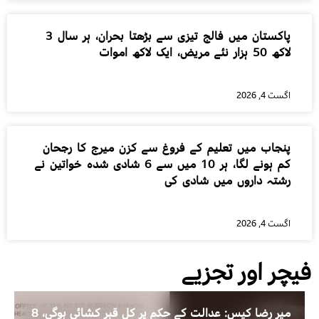
پاکستان میں فالج تیزی سے بڑھتا بحران، ہر سال 3
لاکھ 50 ہزار نئے مریض، ایک لاکھ اموات
اگست 4, 2026
پنجاب میں تعلیم کے فروغ سے کزن میرج کا رجحان
کم ہونے لگا، ہر 10 میں سے 6 شادی شدہ خواتین نے
رشتہ داروں میں شادی کی
اگست 4, 2026
فیچر اور تجزیے
میر رضا کیس: عدالت کے حکم پر کل قبر کشائی ہوگی، 8