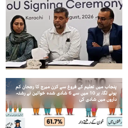
پنجاب میں تعلیم کے فروغ سے کزن میرج کا رجحان کم
ہونے لگا، ہر 10 میں سے 6 شادی شدہ خواتین نے رشتہ
داروں میں شادی کی