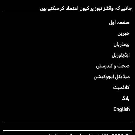
جانیے کہ وائٹلز نیوز پر کیوں اعتماد کر سکتے ہیں
صفحہ اول
خبریں
بیماریاں
ایڈیٹوریل
صحت و تندرستی
میڈیکل ایجوکیشن
کلائمیٹ
بلاگ
English