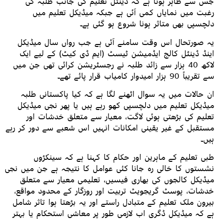
جس سے ظاہر ہوتا ہے کہ ڈینٹل تعلیم کی جانب طلبہ کی
رغبت میں نمایاں کمی آئی ہے جبکہ میڈیکل تعلیم میں
دلچسپی بھی متاثر ہونا شروع ہو گئی ہے۔
یہ صورتحال اس وقت سامنے آئی ہے جب رواں سال میڈیکل
اینڈ ڈینٹل کالج ایڈمیشن ٹیسٹ (ایم ڈی کیٹ) کے لیے ایک
لاکھ 40 ہزار سے زائد طلبہ نے رجسٹریشن کرائی تھی جن میں
سے تقریباً 90 ہزار امیدوار کامیاب قرار پائے تھے۔
ان حالات میں یہ سوال اٹھنے لگا ہے کہ کیا پاکستانی طلبہ
میڈیکل تعلیم میں دلچسپی کھو رہے ہیں یا پھر نجی میڈیکل
تعلیم کی بڑھتی ہوئی لاگت، معیار سے متعلق خدشات اور
مستقبل کے غیر یقینی امکانات انہیں اس شعبے سے دور کر رہے
ہیں۔
طبی تعلیم کے ماہرین اور حکام کا کہنا ہے کہ سینکڑوں
نشستوں کا خالی رہ جانا کئی عوامل کا نتیجہ ہے جن میں نجی
میڈیکل کالجوں کی بھاری فیسیں، تعلیمی معیار سے متعلق
خدشات، پوسٹ گریجویٹ تربیت اور روزگار کے محدود مواقع،
بیرون ملک تعلیم کے متبادل راستے اور یہ بڑھتا ہوا تاثر شامل
ہے کہ میڈیکل ڈگری اب لازمی طور پر معاشی استحکام یا بہتر