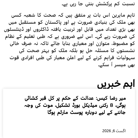
نسبت کم پرکشش بنتی جا رہی ہے۔
تاہم ماہرین اس بات پر متفق ہیں کہ صحت کا شعبہ کسی
بھی ملک کی بنیادی ضرورت ہے اور پاکستان کو مستقبل میں
بھی بڑی تعداد میں قابل اور تربیت یافتہ ڈاکٹروں اور ڈینٹسٹوں
کی ضرورت رہے گی۔ اس لیے ضروری ہے کہ طبی تعلیم کے نظام
کو مضبوط، متوازن اور معیاری بنایا جائے تاکہ نہ صرف خالی
نشستوں کا مسئلہ حل ہو بلکہ ملک کو بہتر صحت کی
سہولیات فراہم کرنے کے لیے اعلیٰ معیار کی طبی افرادی قوت
بھی میسر آ سکے۔
اہم خبریں
میر رضا کیس: عدالت کے حکم پر کل قبر کشائی
ہوگی، 8 رکنی میڈیکل بورڈ تشکیل، موت کی وجہ
جاننے کے لیے دوبارہ پوسٹ مارٹم ہوگا
اگست 6, 2026