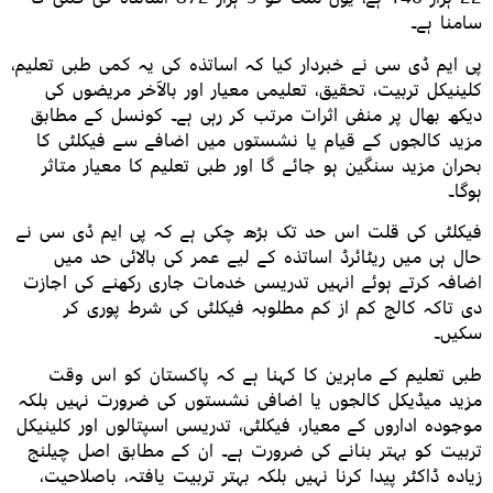
سامنا ہے۔
پی ایم ڈی سی نے خبردار کیا کہ اساتذہ کی یہ کمی طبی تعلیم،
کلینیکل تربیت، تحقیق، تعلیمی معیار اور بالآخر مریضوں کی
دیکھ بھال پر منفی اثرات مرتب کر رہی ہے۔ کونسل کے مطابق
مزید کالجوں کے قیام یا نشستوں میں اضافے سے فیکلٹی کا
بحران مزید سنگین ہو جائے گا اور طبی تعلیم کا معیار متاثر
ہوگا۔
فیکلٹی کی قلت اس حد تک بڑھ چکی ہے کہ پی ایم ڈی سی نے
حال ہی میں ریٹائرڈ اساتذہ کے لیے عمر کی بالائی حد میں
اضافہ کرتے ہوئے انہیں تدریسی خدمات جاری رکھنے کی اجازت
دی تاکہ کالج کم از کم مطلوبہ فیکلٹی کی شرط پوری کر
سکیں۔
طبی تعلیم کے ماہرین کا کہنا ہے کہ پاکستان کو اس وقت
مزید میڈیکل کالجوں یا اضافی نشستوں کی ضرورت نہیں بلکہ
موجودہ اداروں کے معیار، فیکلٹی، تدریسی اسپتالوں اور کلینیکل
تربیت کو بہتر بنانے کی ضرورت ہے۔ ان کے مطابق اصل چیلنج
زیادہ ڈاکٹر پیدا کرنا نہیں بلکہ بہتر تربیت یافتہ، باصلاحیت،