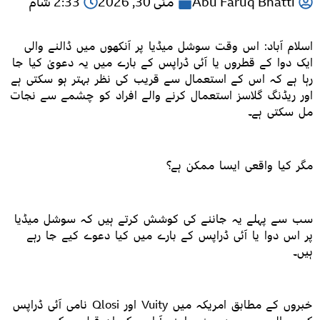
Abu Faruq Bhatti
مئی 30, 2026
2:33 شام
اسلام آباد: اس وقت سوشل میڈیا پر آنکھوں میں ڈالنے والی
ایک دوا کے قطروں یا آئی ڈراپس کے بارے میں یہ دعویٰ کیا جا
رہا ہے کہ اس کے استعمال سے قریب کی نظر بہتر ہو سکتی ہے
اور ریڈنگ گلاسز استعمال کرنے والے افراد کو چشمے سے نجات
مل سکتی ہے۔
مگر کیا واقعی ایسا ممکن ہے؟
سب سے پہلے یہ جاننے کی کوشش کرتے ہیں کہ سوشل میڈیا
پر اس دوا یا آئی ڈراپس کے بارے میں کیا دعوے کیے جا رہے
ہیں۔
خبروں کے مطابق امریکہ میں Vuity اور Qlosi نامی آئی ڈراپس