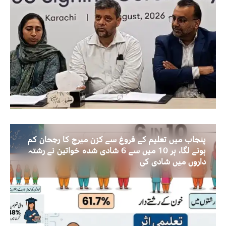
پنجاب میں تعلیم کے فروغ سے کزن میرج کا رجحان کم
ہونے لگا، ہر 10 میں سے 6 شادی شدہ خواتین نے رشتہ
داروں میں شادی کی