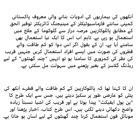
آنکھوں کی بیماریوں کی ادویات بنانے والی معروف پاکستانی
کمپنی سانتے فارماسیوٹیکلز کے مینیجنگ ڈائریکٹر توقیر الحق
کے مطابق پائلوکارپین عرصہ دراز سے گلوکوما کے علاج میں
استعمال ہو رہی ہے، تاہم اب اس کا ایک نیا استعمال بھی
سامنے آیا ہے۔ ان کے بقول اگر اس دوا کو کم طاقت والے
قطروں کی صورت میں ایسے افراد استعمال کریں جنہیں قریب
کی نظر کی کمزوری کا سامنا ہو تو انہیں “چند گھنٹوں” کے لیے
ریڈنگ گلاسز کے بغیر پڑھنے میں سہولت مل سکتی ہے۔
ان کا کہنا تھا کہ پائلوکارپین کے کم طاقت والے قطرے آنکھ کی
پتلی کو عارضی طور پر سکیڑ دیتے ہیں، جس سے ایک طرح کا
“پن ہول ایفیکٹ” پیدا ہوتا ہے اور قریب کی اشیا نسبتاً زیادہ
واضح دکھائی دینے لگتی ہیں۔ اس طرح کتاب، اخبار پڑھنا اور
موبائل فون استعمال کرنا چند گھنٹوں کے لیے آسان ہو جاتا ہے۔