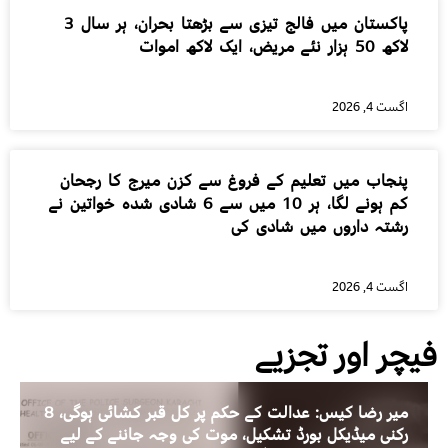
پاکستان میں فالج تیزی سے بڑھتا بحران، ہر سال 3
لاکھ 50 ہزار نئے مریض، ایک لاکھ اموات
اگست 4, 2026
پنجاب میں تعلیم کے فروغ سے کزن میرج کا رجحان
کم ہونے لگا، ہر 10 میں سے 6 شادی شدہ خواتین نے
رشتہ داروں میں شادی کی
اگست 4, 2026
فیچر اور تجزیے
میر رضا کیس: عدالت کے حکم پر کل قبر کشائی ہوگی، 8
رکنی میڈیکل بورڈ تشکیل، موت کی وجہ جاننے کے لیے