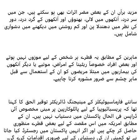
مزید برآں ان کے بعض مضر اثرات بھی ہو سکتے ہیں، جن میں
سر درد، آنکھوں میں لالی، بھنوؤں اور آنکھوں کے گرد درد، دور
کی نظر میں دھندلا پن اور کم روشنی میں دیکھنے میں دشواری
شامل ہیں۔
ماہرین کے مطابق یہ قطرے ہر شخص کے لیے موزوں نہیں ہوتے
اور بعض افراد خصوصاً ریٹینا کے امراض، موتیے یا دیگر آنکھوں
کی بیماریوں میں مبتلا مریضوں کو ان کے استعمال سے قبل
ماہرِ چشم سے ضرور مشورہ کرنا چاہیے۔
سانتے فارماسیوٹیکلز کے مینیجنگ ڈائریکٹر توقیر الحق کا کہنا
تھا کہ پریسبائیوپیا کے لیے پائلوکارپین پر مبنی مخصوص آئی
ڈراپس فی الحال پاکستان میں دستیاب نہیں ہیں۔ ان کے
مطابق امریکہ میں اس مقصد کے لیے بعض قطرے منظوری
حاصل کر چکے ہیں اور اگر انہیں پاکستان میں رجسٹرڈ کیا جاتا
ہے تو کمپنی ان کی دستیابی کے لیے ضروری اقدامات کرے گی۔