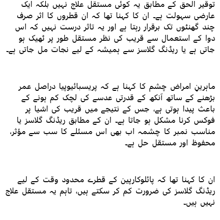
توقیر الحق کے مطابق یہ کوئی مستقل علاج نہیں بلکہ ایک
عارضی سہولت ہے۔ ان کا کہنا تھا کہ ان قطروں کا اثر صرف
چند گھنٹوں تک برقرار رہتا ہے اور یہ تاثر درست نہیں کہ اس
دوا کے استعمال سے قریب کی نظر مستقل طور پر ٹھیک ہو
جاتی ہے یا ریڈنگ گلاسز سے ہمیشہ کے لیے نجات مل جاتی ہے۔
ماہرینِ امراض چشم کا کہنا ہے کہ پریسبائیوپیا دراصل عمر
بڑھنے کے ساتھ آنکھ کے قدرتی عدسے کی لچک کم ہونے کے
باعث پیدا ہوتی ہے، جس کے نتیجے میں قریب کی اشیا پر
فوکس کرنا مشکل ہو جاتا ہے۔ ان کے مطابق ریڈنگ گلاسز یا
مناسب نمبر کا چشمہ اب بھی اس مسئلے کا سب سے مؤثر،
محفوظ اور مستقل حل ہے۔
ان کا کہنا تھا کہ پائلوکارپین کے قطرے محدود وقت کے لیے
ریڈنگ گلاسز کی ضرورت کم کر سکتے ہیں، تاہم یہ مستقل علاج
نہیں ہیں۔