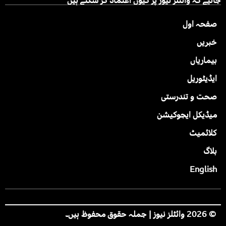
جانیے کہ وائٹلز نیوز پر کیوں اعتماد کر سکتے ہیں
صفحہ اول
خبریں
بیماریاں
ایڈیٹوریل
صحت و تندرستی
میڈیکل ایجوکیشن
کلائمیٹ
بلاگ
English
© 2026 وائٹلز نیوز | جملہ حقوق محفوظ ہیں۔