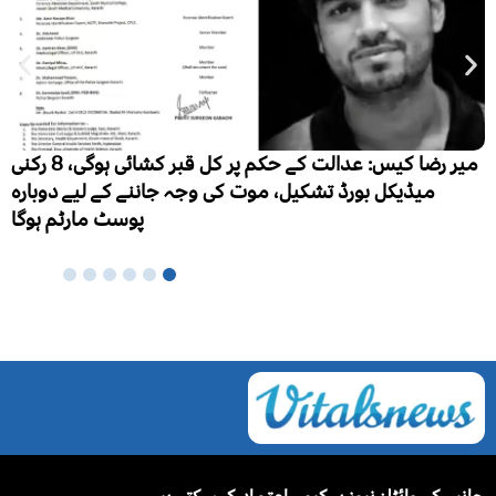
ا کیس: عدالت کے حکم پر کل قبر کشائی ہوگی، 8 رکنی
ہزار نئے مریض، ایک لاکھ 
بارہ
ہوگا