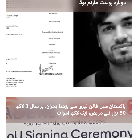
دوبارہ پوسٹ مارٹم ہوگا
پاکستان میں فالج تیزی سے بڑھتا بحران، ہر سال 3 لاکھ
50 ہزار نئے مریض، ایک لاکھ اموات