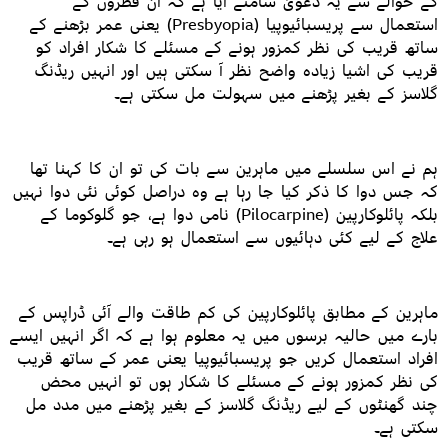
کے حوالے سے یہ دعویٰ سامنے آیا ہے کہ ان قطروں کے
استعمال سے پریسبائیوپیا (Presbyopia) یعنی عمر بڑھنے کے
ساتھ قریب کی نظر کمزور ہونے کے مسئلے کا شکار افراد کو
قریب کی اشیا زیادہ واضح نظر آ سکتی ہیں اور انہیں ریڈنگ
گلاسز کے بغیر پڑھنے میں سہولت مل سکتی ہے۔
ہم نے اس سلسلے میں ماہرین سے بات کی تو ان کا کہنا تھا
کہ جس دوا کا ذکر کیا جا رہا ہے وہ دراصل کوئی نئی دوا نہیں
بلکہ پائلوکارپین (Pilocarpine) نامی دوا ہے، جو گلوکوما کے
علاج کے لیے کئی دہائیوں سے استعمال ہو رہی ہے۔
ماہرین کے مطابق پائلوکارپین کی کم طاقت والے آئی ڈراپس کے
بارے میں حالیہ برسوں میں یہ معلوم ہوا ہے کہ اگر انہیں ایسے
افراد استعمال کریں جو پریسبائیوپیا یعنی عمر کے ساتھ قریب
کی نظر کمزور ہونے کے مسئلے کا شکار ہوں تو انہیں محض
چند گھنٹوں کے لیے ریڈنگ گلاسز کے بغیر پڑھنے میں مدد مل
سکتی ہے۔