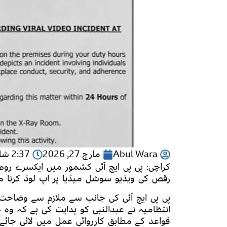
Abul Wara
مارچ 27, 2026
2:37 شام
کراچی: پی پی ایچ آئی کشمور میں ایکسرے روم
رقص کی ویڈیو سوشل میڈیا پر اپ لوڈ کرنا مہنگ
پی پی ایچ آئی کی جانب سے ملازم سے وضاحت ط
قواعد کے مطابق کارروائی عمل میں لائی جائے