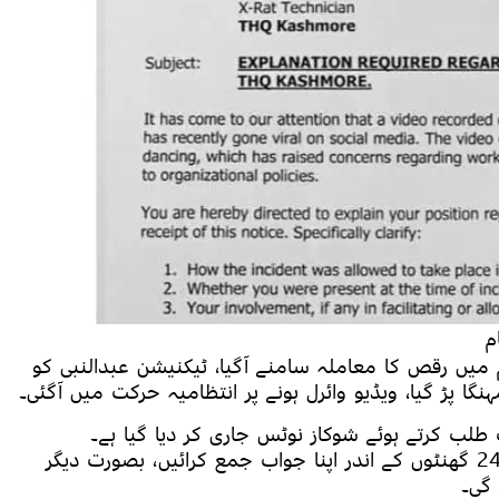
 میں رقص کا معاملہ سامنے آگیا، ٹیکنیشن عبدالنبی کو
ا پڑ گیا، ویڈیو وائرل ہونے پر انتظامیہ حرکت میں آگئی۔
لب کرتے ہوئے شوکاز نوٹس جاری کر دیا گیا ہے۔
انتظامیہ نے عبدالنبی کو ہدایت کی ہے کہ وہ 24 گھنٹوں کے اندر اپنا جواب جمع کرائیں، بصورت دیگر
 گی۔