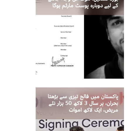
کے لیے دوبارہ پوسٹ مارٹم ہوگا
پاکستان میں فالج تیزی سے بڑھتا
بحران، ہر سال 3 لاکھ 50 ہزار نئے
مریض، ایک لاکھ اموات