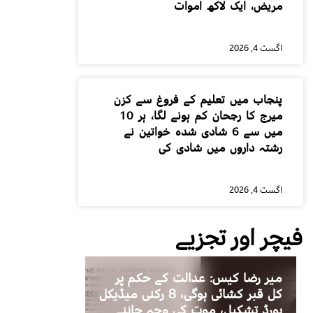
مریض، ایک لاکھ اموات
اگست 4, 2026
پنجاب میں تعلیم کے فروغ سے کزن
میرج کا رجحان کم ہونے لگا، ہر 10
میں سے 6 شادی شدہ خواتین نے
رشتہ داروں میں شادی کی
اگست 4, 2026
فیچر اور تجزیے
میر رضا کیس: عدالت کے حکم پر
کل قبر کشائی ہوگی، 8 رکنی میڈیکل
بورڈ تشکیل، موت کی وجہ جاننے