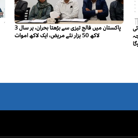
پاکستان میں فالج تیزی سے بڑھتا بحران، ہر سال 3
ئی
لاکھ 50 ہزار نئے مریض، ایک لاکھ اموات
جہ
گا