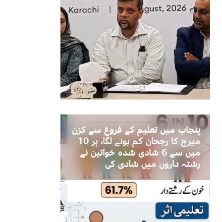
پنجاب میں تعلیم کے فروغ سے کزن
میرج کا رجحان کم ہونے لگا، ہر 10
میں سے 6 شادی شدہ خواتین نے
رشتہ داروں میں شادی کی