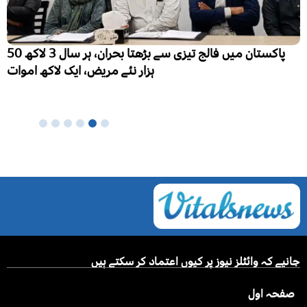
پاکستان میں فالج تیزی سے بڑھتا بحران، ہر سال 3 لاکھ 50
ہزار نئے مریض، ایک لاکھ اموات
جانیے کہ وائٹلز نیوز پر کیوں اعتماد کر سکتے ہیں
صفحہ اول