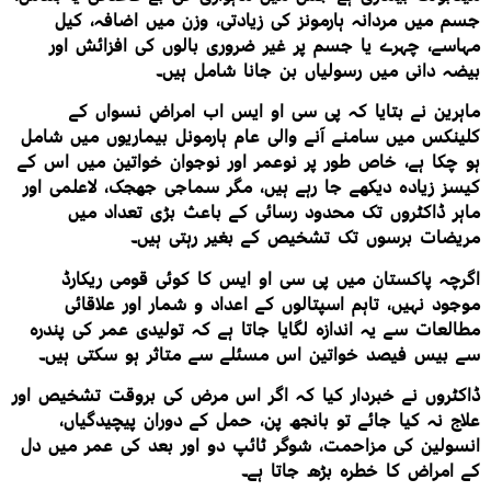
جسم میں مردانہ ہارمونز کی زیادتی، وزن میں اضافہ، کیل
مہاسے، چہرے یا جسم پر غیر ضروری بالوں کی افزائش اور
بیضہ دانی میں رسولیاں بن جانا شامل ہیں۔
ماہرین نے بتایا کہ پی سی او ایس اب امراضِ نسواں کے
کلینکس میں سامنے آنے والی عام ہارمونل بیماریوں میں شامل
ہو چکا ہے، خاص طور پر نوعمر اور نوجوان خواتین میں اس کے
کیسز زیادہ دیکھے جا رہے ہیں، مگر سماجی جھجک، لاعلمی اور
ماہر ڈاکٹروں تک محدود رسائی کے باعث بڑی تعداد میں
مریضات برسوں تک تشخیص کے بغیر رہتی ہیں۔
اگرچہ پاکستان میں پی سی او ایس کا کوئی قومی ریکارڈ
موجود نہیں، تاہم اسپتالوں کے اعداد و شمار اور علاقائی
مطالعات سے یہ اندازہ لگایا جاتا ہے کہ تولیدی عمر کی پندرہ
سے بیس فیصد خواتین اس مسئلے سے متاثر ہو سکتی ہیں۔
ڈاکٹروں نے خبردار کیا کہ اگر اس مرض کی بروقت تشخیص اور
علاج نہ کیا جائے تو بانجھ پن، حمل کے دوران پیچیدگیاں،
انسولین کی مزاحمت، شوگر ٹائپ دو اور بعد کی عمر میں دل
کے امراض کا خطرہ بڑھ جاتا ہے۔