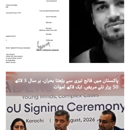
پاکستان میں فالج تیزی سے بڑھتا بحران، ہر سال 3 لاکھ
50 ہزار نئے مریض، ایک لاکھ اموات