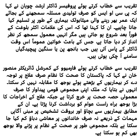
تقریب سے خطاب کرتے ہوئے پروفیسر ڈاکٹر ارشد چوہان نے کہا
کہ پی سی او ایس کو صرف تولیدی مسئلہ سمجھنے کے بجائے
ایک عمر بھر رہنے والی میٹابولک بیماری کے طور پر تسلیم کیا
جانا چاہیے۔ ان کا کہنا تھا کہ اس کی علامات اکثر بلوغت کے
فوراً بعد شروع ہو جاتی ہیں مگر انہیں معمول سمجھ کر نظر
انداز کر دیا جاتا ہے، جس کے باعث خواتین عموماً اس وقت
ڈاکٹر کے پاس آتی ہیں جب بانجھ پن یا سنگین پیچیدگیاں
سامنے آ چکی ہوتی ہیں۔
تقریب سے خطاب کرتے ہوئے فارمیوو کے کمرشل ڈائریکٹر منصور
خان نے کہا کہ پاکستان کا صحت کا نظام صرف علاج پر توجہ
دے کر بیماریوں کے بڑھتے ہوئے بوجھ کا مقابلہ نہیں کر سکتا۔
انہوں نے بتایا کہ ملک اپنی مجموعی قومی پیداوار کا صرف
معمولی حصہ صحت پر خرچ کرتا ہے جبکہ علاج کے اخراجات کا
بڑا بوجھ براہ راست عوام کو برداشت کرنا پڑتا ہے۔ ان کے
مطابق بیماریوں سے بچاؤ اور بروقت تشخیص پر مبنی آگاہی
مہمات کے ذریعے نہ صرف خاندانوں پر معاشی دباؤ کم کیا جا
سکتا ہے بلکہ مجموعی طور پر صحت کے نظام پر پڑنے والا بوجھ
بھی کم ہو سکتا ہے۔