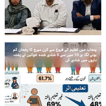
پنجاب میں تعلیم کے فروغ سے کزن میرج کا رجحان کم
ہونے لگا، ہر 10 میں سے 6 شادی شدہ خواتین نے رشتہ
داروں میں شادی کی