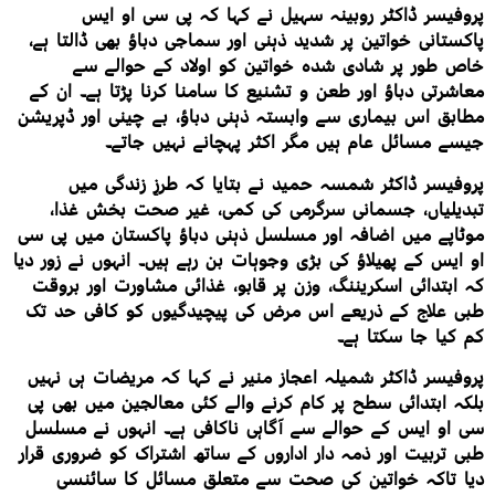
پروفیسر ڈاکٹر روبینہ سہیل نے کہا کہ پی سی او ایس
پاکستانی خواتین پر شدید ذہنی اور سماجی دباؤ بھی ڈالتا ہے،
خاص طور پر شادی شدہ خواتین کو اولاد کے حوالے سے
معاشرتی دباؤ اور طعن و تشنیع کا سامنا کرنا پڑتا ہے۔ ان کے
مطابق اس بیماری سے وابستہ ذہنی دباؤ، بے چینی اور ڈپریشن
جیسے مسائل عام ہیں مگر اکثر پہچانے نہیں جاتے۔
پروفیسر ڈاکٹر شمسہ حمید نے بتایا کہ طرزِ زندگی میں
تبدیلیاں، جسمانی سرگرمی کی کمی، غیر صحت بخش غذا،
موٹاپے میں اضافہ اور مسلسل ذہنی دباؤ پاکستان میں پی سی
او ایس کے پھیلاؤ کی بڑی وجوہات بن رہے ہیں۔ انہوں نے زور دیا
کہ ابتدائی اسکریننگ، وزن پر قابو، غذائی مشاورت اور بروقت
طبی علاج کے ذریعے اس مرض کی پیچیدگیوں کو کافی حد تک
کم کیا جا سکتا ہے۔
پروفیسر ڈاکٹر شمیلہ اعجاز منیر نے کہا کہ مریضات ہی نہیں
بلکہ ابتدائی سطح پر کام کرنے والے کئی معالجین میں بھی پی
سی او ایس کے حوالے سے آگاہی ناکافی ہے۔ انہوں نے مسلسل
طبی تربیت اور ذمہ دار اداروں کے ساتھ اشتراک کو ضروری قرار
دیا تاکہ خواتین کی صحت سے متعلق مسائل کا سائنسی