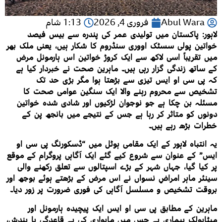
Abul Wara
فروری 4, 2026
1:13 شام
لاہور: پاکستان میں تولیدی عمر کی پندرہ سے بیس فیصد
خواتین پولی سسٹک اووری سنڈروم کا شکار ہیں، یعنی ملک بھر
میں تقریباً اسی لاکھ سے ایک کروڑ خواتین اس ہارمونل مرض
کے ساتھ زندگی گزار رہی ہیں۔ ماہرین صحت نے خبردار کیا ہے
کہ پی سی او ایس تیزی سے بڑھتا ہوا مگر بڑی حد تک
تشخیص سے محروم رہنے والا ایک سنگین عوامی صحت کا
مسئلہ بن چکا ہے جو نوجوان لڑکیوں اور شادی شدہ خواتین
دونوں کو متاثر کر رہا ہے جس کے نتیجے میں بانجھ پن کے
خطرات بڑھ رہے ہیں۔
یہ انتباہ لاہور کے ایک مقامی ہوٹل میں “ڈسکورنگ پی سی او
ایس” کے عنوان سے شروع کیے گئے ایک آگاہی پروگرام کے موقع
پر کیا گیا، جہاں شہر کے بڑے اسپتالوں سے تعلق رکھنے والی
سینئر ماہر امراضِ نسواں نے اس مرض کے بڑھتے ہوئے بوجھ اور
بروقت تشخیص و مسلسل آگاہی کی فوری ضرورت پر زور دیا۔
ماہرین کے مطابق پی سی او ایس ایک پیچیدہ ہارمونل اور
میٹابولک بیماری ہے جس میں ماہواری کی بے قاعدگی یا بندش،