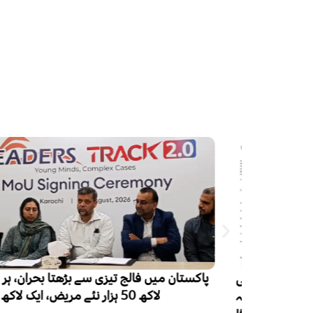
 قبر کشائی
لاکھ 50 ہزار نئے مریض، ایک لاکھ اموات
، موت کی وجہ