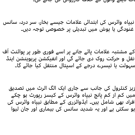
یپاہ وائرس کی ابتدائی علامات جیسے بخار، سر درد، سانس
غنودگی یا ہوش میں تبدیلی پر خصوصی توجہ دیں۔
ے مشتبہ علامات پائے جانے پر اسے فوری طور پر پوائنٹ آف
ے نقل و حرکت روک دی جائے گی اور انفیکشن پریوینشن اینڈ
ہولت یا تیسرے درجے کے اسپتال منتقل کیا جائے گا۔
زیز کنٹرول کی جانب سے جاری ایک الگ الرٹ میں تصدیق
یں کم از کم پانچ نیپاہ وائرس کے کیسز رپورٹ ہو چکے
اد بھی شامل ہیں۔ ایڈوائزری کے مطابق نیپاہ وائرس کی
سکتی ہے اور یہ شدید سانس کی بیماری اور جان لیوا