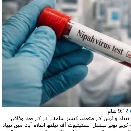
9:12 شام
ں نیپاہ وائرس کے متعدد کیسز سامنے آنے کے بعد وفاقی
ے ہوئے نیشنل انسٹیٹیوٹ آف ہیلتھ اسلام آباد میں نیپاہ