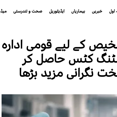
اول
خبریں
بیماریاں
ایڈیٹوریل
صحت و تندرستی
میڈی
خیص کے لیے قومی ادارہ
 100 ٹیسٹنگ کٹس حاصل کر
ت نگرانی مزید بڑھا