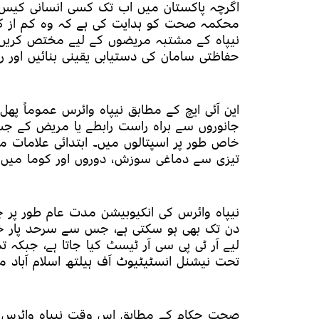
اگرچہ پاکستان میں اب تک کسی انسانی کیس کی
محکمہ صحت کو ہدایت کی ہے کہ وہ کم از کم
نیپاہ کے مشتبہ مریضوں کے لیے مختص کریں، 
حفاظتی سامان کی دستیابی یقینی بنائیں اور ر
این آئی ایچ کے مطابق نیپاہ وائرس عموماً پھ
جانوروں سے براہ راست رابطے یا مریض کے جسما
خاص طور پر اسپتالوں میں۔ ابتدائی علامات می
تیزی سے دماغی سوزش، دوروں اور کوما میں ت
نیپاہ وائرس کی انکیوبیشن مدت عام طور پر چ
دن تک بھی ہو سکتی ہے، جس سے سرحد پار خا
لیے آر ٹی پی سی آر ٹیسٹ کیا جاتا ہے، جبکہ
تحت نیشنل انسٹیٹیوٹ آف ہیلتھ اسلام آباد من
صحت حکام کے مطابق اس وقت نیپاہ وائرس 