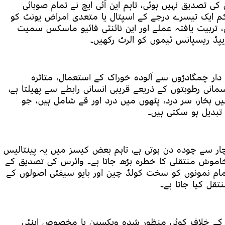
 تصدیق نہیں ہوئی، تاہم این آئی ایچ نے تمام صوبائی
 ایک تیسرے درجے کے اسپتال یا متعدی امراض یونٹ کو
تربیت یافتہ عملے اور این نائنٹی فائیو ماسکس سمیت
یپڈ ریسپانس ٹیموں کو الرٹ رکھیں۔
ل دار چمگادڑوں سے آلودہ خوراک کے استعمال، متاثرہ
نی رطوبتوں کے ذریعے قریبی انسانی رابطے سے پھیلتا ہے،
ں بخار، سر درد، پٹھوں میں درد اور قے شامل ہیں، جو
بدیل ہو سکتی ہیں۔
ار سے چودہ دن ہوتی ہے، تاہم بعض کیسز میں یہ پینتالیس
موش منتقلی کا خطرہ بڑھ جاتا ہے۔ وائرس کی تصدیق کے
 تمام نمونوں کو سخت کولڈ چین اور بایو سیفٹی اصولوں کے
تقل کیا جاتا ہے۔
کے خلاف کوئی منظور شدہ ویکسین یا مخصوص اینٹی