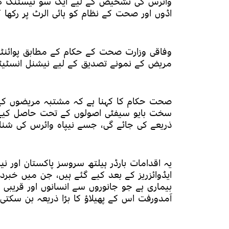
وائرس کی تشخیص کے لیے ایک سو ٹیسٹنگ کٹ
اڈوں اور صحت کے نظام کو ہائی الرٹ پر رکھا گی
وفاقی وزارت صحت کے حکام کے مطابق پوائنٹس
مریض کے نمونے تصدیق کے لیے نیشنل انسٹیٹیو
صحت حکام کا کہنا ہے کہ مشتبہ مریضوں کے 
سخت بایو سیفٹی اصولوں کے تحت حاصل کیے ج
ذریعے کی جائے گی، جسے نیپاہ وائرس کی شناخ
یہ اقدامات بارڈر ہیلتھ سروسز پاکستان اور 
ایڈوائزریز کے بعد کیے گئے ہیں، جن میں خبردار
بیماری ہے جو جانوروں سے انسانوں اور قریبی 
آمدورفت اس کے پھیلاؤ کا بڑا ذریعہ بن سکتی 