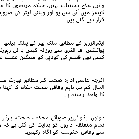
وائرل علاج دستیاب نہیں، جبکہ مریضوں کا عل
کیسز میں آئی سی یو اور وینٹی لیٹر کی ضرورت
قرار دیے گئے ہیں۔
ایڈوائزریز کے مطابق ملک بھر کے پبلک ہیلتھ ا
پوائنٹس آف انٹری سے روزانہ کیس یا نِل رپورٹن
کسی بھی قسم کی کوتاہی کو سنگین غفلت تصو
اگرچہ عالمی ادارہ صحت کے مطابق بھارت می
الحال کم ہے، تاہم وفاقی صحت حکام کا کہنا 
کا واحد راستہ ہے۔
دونوں ایڈوائزریز صوبائی محکمہ صحت، بارڈر 
تمام متعلقہ اداروں کو ہدایت کی گئی ہے کہ و
سے وفاقی حکومت کو آگاہ رکھیں۔