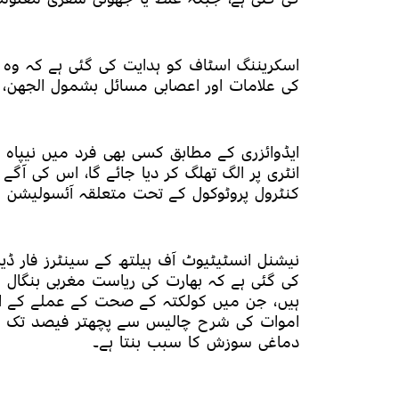
اسکریننگ اسٹاف کو ہدایت کی گئی ہے کہ وہ ن
کی علامات اور اعصابی مسائل بشمول الجھن، 
ایڈوائزری کے مطابق کسی بھی فرد میں نیپاہ ک
انٹری پر الگ تھلگ کر دیا جائے گا، اس کی آگ
کنٹرول پروٹوکول کے تحت متعلقہ آئسولیشن س
نیشنل انسٹیٹیوٹ آف ہیلتھ کے سینٹرز فار ڈی
کی گئی ہے کہ بھارت کی ریاست مغربی بنگال م
ہیں، جن میں کولکتہ کے صحت کے عملے کے افر
اموات کی شرح چالیس سے پچھتر فیصد تک ہو 
دماغی سوزش کا سبب بنتا ہے۔