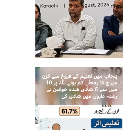
پنجاب میں تعلیم کے فروغ سے کزن
میرج کا رجحان کم ہونے لگا، ہر 10
میں سے 6 شادی شدہ خواتین نے
رشتہ داروں میں شادی کی