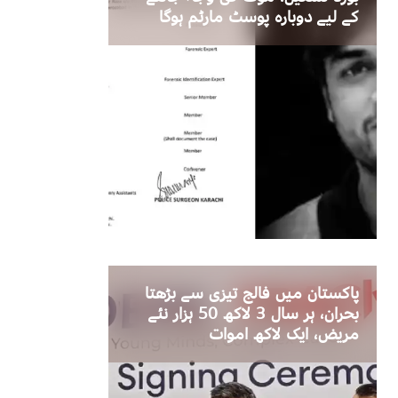
کے لیے دوبارہ پوسٹ مارٹم ہوگا
پاکستان میں فالج تیزی سے بڑھتا
بحران، ہر سال 3 لاکھ 50 ہزار نئے
مریض، ایک لاکھ اموات