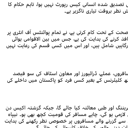
ی تصدیق شدہ انسانی کیس رپورٹ نہیں ہوا، تاہم حکام کا
 نظر بروقت تیاری ناگزیر ہے۔
صحت کے تحت کام کرتی ہے، نے تمام پوائنٹس آف انٹری پر
فذ کرنے کی ہدایت کی ہے، جس میں بین الاقوامی ہوائی
رگاہیں شامل ہیں، اور اس میں کسی قسم کی رعایت نہیں
مسافروں، عملے، ڈرائیورز اور معاون اسٹاف کی سو فیصد
یلتھ کلیئرنس کے بغیر کسی فرد کو پاکستان میں داخلے کی
ننگ اور طبی معائنہ کیا جائے گا، جبکہ گزشتہ اکیس دن
ازمی ہو گی، چاہے مسافر کی قومیت کچھ بھی ہو۔ نیپاہ
اں سے گزرنے والے مسافروں پر خصوصی نظر رکھنے کی ہدایت
 دینے والوں کے خلاف کارروائی کی جائے گی۔