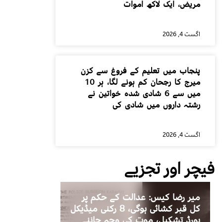
مریض، ایک لاکھ اموات
اگست 4, 2026
پنجاب میں تعلیم کے فروغ سے کزن
میرج کا رجحان کم ہونے لگا، ہر 10
میں سے 6 شادی شدہ خواتین نے
رشتہ داروں میں شادی کی
اگست 4, 2026
فیچر اور تجزیے
میر رضا کیس: عدالت کے حکم پر
کل قبر کشائی ہوگی، 8 رکنی میڈیکل
بورڈ تشکیل، موت کی وجہ جاننے