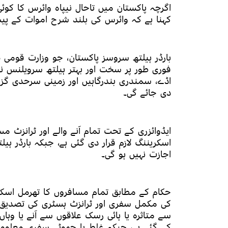
اگرچہ پاکستان میں تاحال نیپاہ وائرس کا کوئ
کہنا ہے کہ وائرس کی بلند شرح اموات کے پیش
بارڈر ہیلتھ سروسز پاکستان، جو وزارت قومی 
فوری طور پر سخت اور بہتر ہیلتھ سرویلنس نا
اڈے، سمندری بندرگاہیں اور زمینی سرحدی گز
دی جائے گی۔
ایڈوائزری کے تحت تمام آنے والے اور ٹرانزٹ 
اسکریننگ لازم قرار دی گئی ہے، جبکہ بارڈر ہ
اجازت نہیں ہو گی۔
حکام کے مطابق تمام مسافروں کا تھرمل اسکری
کی مکمل سفری اور ٹرانزٹ ہسٹری کی تصدیق ل
سے متاثرہ یا ہائی رسک علاقوں سے آنے یا وہ
کی گئی ہے، جبکہ غلط یا جھوٹی سفری معلومات