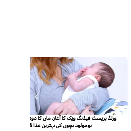
ایچ آئی وی
ورلڈ بریسٹ فیڈنگ ویک کا آغاز، ماں کا دودھ
ہزار تک 
نومولود بچوں کی بہترین غذا قرار