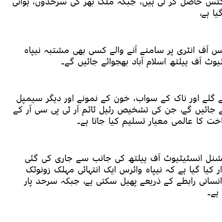
س حاصل کر لی ہیں، جبکہ ملک بھر کی سرحدوں، ہوائی
ا ہے،
 آف انٹری پر سامنے آنے والے کسی بھی مشتبہ نیپاہ
ٹ آف ہیلتھ اسلام آباد بھجوائے جائیں گے۔
گلے اور ناک کے سواب، خون کے نمونے اور دیگر سیمپل
ائیں گے، جن کی تشخیص رئیل ٹائم آر ٹی پی سی آر کے
ت کا عالمی معیار تسلیم کیا جاتا ہے۔
نیشنل انسٹیٹیوٹ آف ہیلتھ کی جانب سے جاری کی گئی
 کیا گیا ہے کہ نیپاہ وائرس ایک انتہائی مہلک زونوٹک
انسانی رابطے کے ذریعے پھیل سکتی ہے، جبکہ سرحد پار
ہے۔