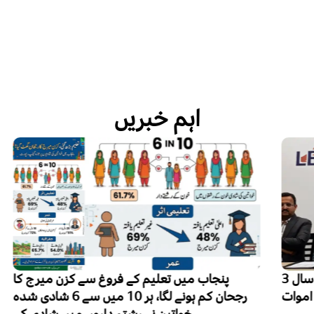
اہم خبریں
پاکستان میں فالج تیزی سے بڑھتا بحران، ہر سال 3
پنجاب میں تعلیم کے فروغ سے کزن میرج کا
رجحان کم ہونے لگا، ہر 10 میں سے 6 شادی شدہ