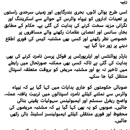
رہے۔
اسی طرح ہوائی اڈوں، بحری بندرگاہوں اور زمینی سرحدی راستوں
پر تعینات اداروں کو نِیپاہ وائرس کے حوالے سے اسکریننگ اور
نگرانی مزید سخت کرنے کی ہدایت کی گئی ہے۔ حکام کے مطابق
بخار، سانس اور اعصابی علامات رکھنے والے مسافروں پر
خصوصی نظر رکھنے اور کسی بھی مشتبہ کیس کی فوری اطلاع
دینے پر زور دیا گیا ہے۔
بارڈر پوائنٹس اور ایئرپورٹس پر فوکل پرسن نامزد کرنے کی بھی
ہدایت کی گئی ہے تاکہ کسی بھی ممکنہ صورتحال میں رابطے
میں تاخیر نہ ہو اور مشتبہ مریض کو بروقت متعلقہ اسپتال
منتقل کیا جا سکے۔
صوبائی حکومتوں کو جاری ہدایات میں کہا گیا ہے کہ نِیپاہ
وائرس سے نمٹنے کیلئے نامزد اسپتالوں میں تربیت یافتہ عملہ،
واضح ریفرل سسٹم اور ایمبولینس سہولیات یقینی بنائی
جائیں۔ صوبوں کو یہ بھی کہا گیا ہے کہ مشتبہ مریضوں کی
محفوظ اور فوری منتقلی کیلئے ایمبولینسز اسٹینڈ بائی رکھی
جائیں۔