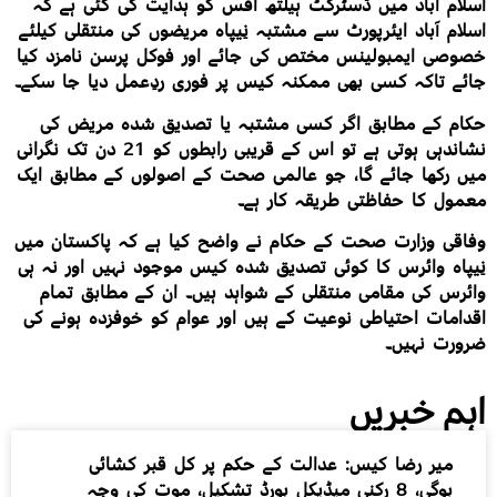
اسلام آباد میں ڈسٹرکٹ ہیلتھ آفس کو ہدایت کی گئی ہے کہ
اسلام آباد ایئرپورٹ سے مشتبہ نِیپاہ مریضوں کی منتقلی کیلئے
خصوصی ایمبولینس مختص کی جائے اور فوکل پرسن نامزد کیا
جائے تاکہ کسی بھی ممکنہ کیس پر فوری ردِعمل دیا جا سکے۔
حکام کے مطابق اگر کسی مشتبہ یا تصدیق شدہ مریض کی
نشاندہی ہوتی ہے تو اس کے قریبی رابطوں کو 21 دن تک نگرانی
میں رکھا جائے گا، جو عالمی صحت کے اصولوں کے مطابق ایک
معمول کا حفاظتی طریقہ کار ہے۔
وفاقی وزارت صحت کے حکام نے واضح کیا ہے کہ پاکستان میں
نِیپاہ وائرس کا کوئی تصدیق شدہ کیس موجود نہیں اور نہ ہی
وائرس کی مقامی منتقلی کے شواہد ہیں۔ ان کے مطابق تمام
اقدامات احتیاطی نوعیت کے ہیں اور عوام کو خوفزدہ ہونے کی
ضرورت نہیں۔
اہم خبریں
میر رضا کیس: عدالت کے حکم پر کل قبر کشائی
ہوگی، 8 رکنی میڈیکل بورڈ تشکیل، موت کی وجہ