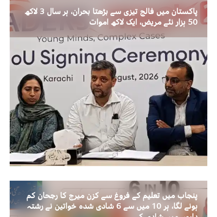
پاکستان میں فالج تیزی سے بڑھتا بحران، ہر سال 3 لاکھ
50 ہزار نئے مریض، ایک لاکھ اموات
پنجاب میں تعلیم کے فروغ سے کزن میرج کا رجحان کم
ہونے لگا، ہر 10 میں سے 6 شادی شدہ خواتین نے رشتہ