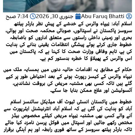
Abu Faruq Bhatti
جنوری 30, 2026
7:34 صبح
اسلام آباد: نِیپاہ وائرس کے خدشے کے پیشِ نظر بارڈر ہیلتھ
سروسز پاکستان نے اسپتالوں، صوبائی محکمہ صحت اور ہوائی،
بحری اور زمینی داخلی راستوں سے متعلق اداروں کو باضابطہ
خطوط جاری کرتے ہوئے پیشگی انتظامات یقینی بنانے کی ہدایت
کی ہے، تاہم وفاقی وزارت صحت کا کہنا ہے کہ پاکستان میں
اس وائرس کے پھیلاؤ کا خطرہ بدستور کم ہے۔
حکام کے مطابق یہ اقدامات حالیہ دنوں میں ہمسایہ ملک میں
نیپاہ وائرس کے کیسز رپورٹ ہونے کے بعد احتیاطی طور پر کیے
گئے ہیں تاکہ کسی بھی مشتبہ مریض کی بروقت نشاندہی،
آئسولیشن اور علاج ممکن بنایا جا سکے۔
خطوط میں پاکستان انسٹی ٹیوٹ آف میڈیکل سائنسز اسلام
آباد کو ہدایت کی گئی ہے کہ اسلام آباد انٹرنیشنل ایئرپورٹ سے
آنے والے کسی بھی مشتبہ نِیپاہ مریض کیلئے مخصوص بیڈز
مختص رکھے جائیں اور اسپتال میں فوکل پرسن نامزد کیا جائے
تاکہ بارڈر ہیلتھ سروسز کے ساتھ فوری رابطہ اور ہم آہنگی برقرار