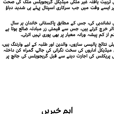
اقص تربیت یافتہ غیر ملکی میڈیکل گریجویٹس ملک کی صحت
ر ایسے وقت میں جب سرکاری اسپتال پہلے ہی شدید دباؤ
ی نشاندہی کی، جس کے مطابق پاکستانی خاندان ہر سال
لر خرچ کرتے ہیں، جس سے قیمتی زر مبادلہ ضائع ہوتا ہے
ز کم پیشہ ورانہ معیار پر بھی پوری نہیں اترتی۔
ی نتائج پالیسی سازوں، والدین اور طلبہ کے لیے وارننگ ہیں،
میڈیکل اداروں کی سخت نگرانی کی جائے، گمراہ کن داخلہ
یں پریکٹس کی اجازت دینے سے قبل گریجویٹس کی جانچ پر
اہم خبریں