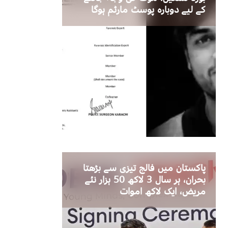
کے لیے دوبارہ پوسٹ مارٹم ہوگا
پاکستان میں فالج تیزی سے بڑھتا
بحران، ہر سال 3 لاکھ 50 ہزار نئے
مریض، ایک لاکھ اموات