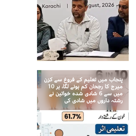
پنجاب میں تعلیم کے فروغ سے کزن
میرج کا رجحان کم ہونے لگا، ہر 10
میں سے 6 شادی شدہ خواتین نے
رشتہ داروں میں شادی کی