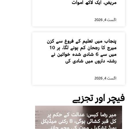
مریض، ایک لاکھ اموات
اگست 4, 2026
پنجاب میں تعلیم کے فروغ سے کزن
میرج کا رجحان کم ہونے لگا، ہر 10
میں سے 6 شادی شدہ خواتین نے
رشتہ داروں میں شادی کی
اگست 4, 2026
فیچر اور تجزیے
میر رضا کیس: عدالت کے حکم پر
کل قبر کشائی ہوگی، 8 رکنی میڈیکل
بورڈ تشکیل، موت کی وجہ جاننے