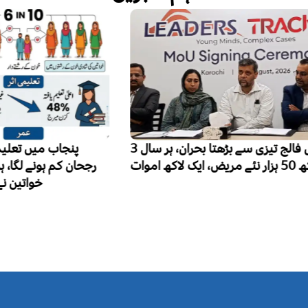
پاکستان میں فالج تیزی سے بڑھتا بحران، ہر سال 3
پنجاب میں تعلیم کے فروغ سے کزن میرج کا
رجحان کم ہونے لگا، ہر 10 میں سے 6 شادی شدہ
خواتین نے رشتہ داروں میں شادی کی