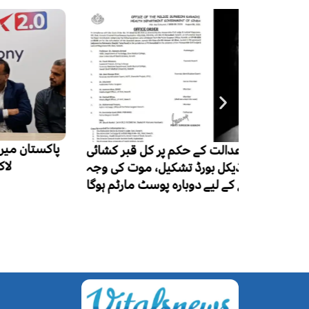
 قبر کشائی
لاکھ 50 ہزار نئے مریض، ایک لاکھ اموات
، موت کی وجہ
 مارٹم ہوگا