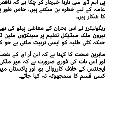
پی ایم ڈی سی بارہا خبردار کر چکا ہے کہ ن
عامہ کے لیے خطرہ بن سکتے ہیں، خاص طور پ
کا شکار ہیں۔
ریگولیٹرز نے اس بحران کے معاشی پہلو کی بھ
بیرون ملک میڈیکل تعلیم پر سینکڑوں ملین ڈا
جبکہ کئی طلبہ کو ایسی تربیت ملتی ہے جو کم ا
ماہرین صحت کا کہنا ہے کہ این آر ای کے تفصیل
اور اس بات کی فوری ضرورت ہے کہ غیر ملکی 
ایجنٹس کے خلاف کارروائی ہو، اور پاکستان م
کسی قسم کا سمجھوتہ نہ کیا جائے۔