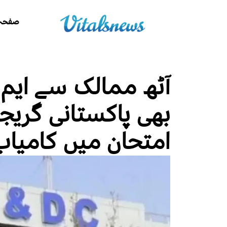
صفحہ 
آٹھ ممالک سے ایم ب
بھی پاکستانی گریج
امتحان میں کامیاب