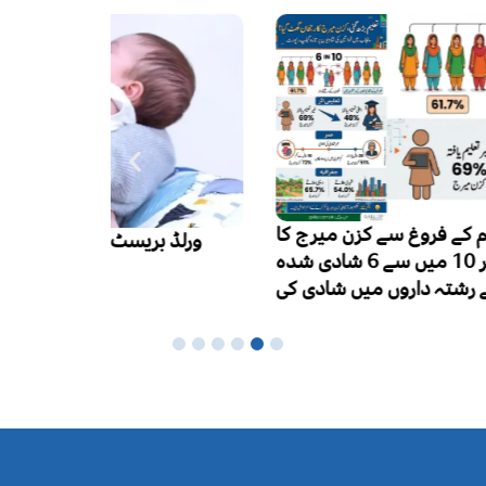
ایچ آئی وی
ورلڈ بریسٹ فیڈنگ ویک کا آغاز، ماں کا دودھ
ہزار تک 
نومولود بچوں کی بہترین غذا قرار