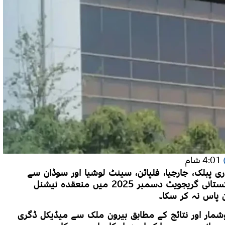
4:01 شام
 ری پبلک، جارجیا، فلپائن، سینٹ لوشیا اور سوڈان سے
میڈیکل کی تعلیم حاصل کرنے والا ایک بھی پاکستانی گریجویٹ دسمبر 2025 میں منعقدہ نیشنل
 پاس نہ کر سکا۔
وشمار اور نتائج کے مطابق بیرون ملک سے میڈیکل ڈگری