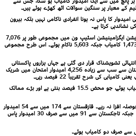
ہر پانچ میں سے ایک امیدوار کامیاب ہو سکا، جس سے
م کے معیار پر سنگین سوالات اٹھ کھڑے ہوئے ہیں۔
 امیدوار کا پاس نہ ہونا انفرادی ناکامی نہیں بلکہ بیرون
 نشاندہی کرتا ہے۔
سرکاری اعدادوشمار کے مطابق نیشنل رجسٹریشن ایگزامینیشن اسٹیپ ون میں مجموعی طور پر 7,076
امیدواروں نے امتحان دیا، جن میں سے صرف 1,473 کامیاب جبکہ 5,603 ناکام ہوئے۔ اس طرح مجموعی
تہائی تشویشناک قرار دی گئی ہے جہاں ہزاروں پاکستانی
طلبہ میڈیکل تعلیم حاصل کر رہے ہیں۔ کرغزستان سے سب سے زیادہ 4,256 امیدوار امتحان میں شریک
چین سے 2,154 امیدواروں میں سے 333 کامیاب ہوئے، جو محض 15.5 فیصد بنتی ہے اور بڑے ممالک
وسطی ایشیا کے دیگر ممالک میں بھی نتائج حوصلہ افزا نہ رہے۔ قازقستان سے 174 میں سے 54 امیدوار
کامیاب ہوئے، ازبکستان سے 116 میں سے 35، جبکہ تاجکستان سے 91 میں سے صرف 30 امیدوار پاس