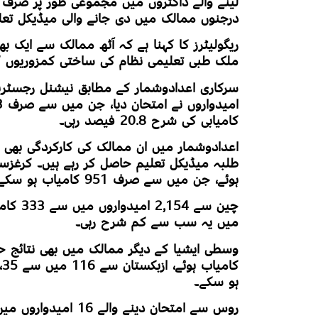
لینے والے ڈاکٹروں میں مجموعی طور پر صرف 
درجنوں ممالک میں دی جانے والی میڈیکل تعلی
ریگولیٹرز کا کہنا ہے کہ آٹھ ممالک سے ایک بھی
ملک طبی تعلیمی نظام کی ساختی کمزوریوں کی
کامیابی کی شرح 20.8 فیصد رہی۔
اعدادوشمار میں ان ممالک کی کارکردگی بھی ان
ہوئے، جن میں سے صرف 951 کامیاب ہو سکے، یعنی کامیابی کی شرح تقریباً 22 فیصد رہی۔
میں یہ سب سے کم شرح رہی۔
ہو سکے۔
روس سے امتحان دینے والے 16 امیدواروں میں سے صرف دو کامیاب ہوئے۔