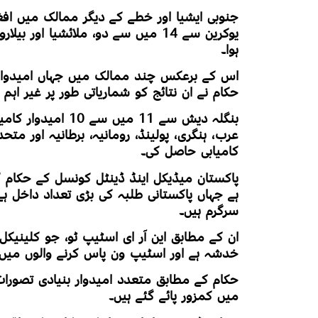
یوکرین سے 14 میں سے دو، ملائشیا 
ہوا۔
اس کے برعکس چند ممالک میں جہاں امیدواروں
حکام نے ان نتائج کو شماریاتی طور پر غیر اہم ق
عرب، ہنگری، پولینڈ، رومانیہ، برطانیہ اور م
کامیابی حاصل کی۔
پاکستان میڈیکل اینڈ ڈینٹل کونسل کے حکام کا
ہے جہاں پاکستانی طلبہ کی بڑی تعداد داخل ہے
سرگرم ہیں۔
ان کے مطابق این آر ای اسٹیپ ٹو، جو کلینیکل
خدشہ ہے اور اسٹیپ ون پاس کرنے والوں میں س
حکام کے مطابق متعدد امیدوار بنیادی تصورات
میں کمزور پائے گئے ہیں۔