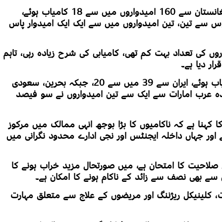
جنوبی ایشیا اور خطے کے دیگر ممالک میں افغانستان سے 160 امیدواروں میں سے 18 کامیاب ہوئے،
اور بیلاروس سے تین، تین امیدواروں میں سے ایک ایک امیدوار پاس
 کی تعداد بہت کم تھی، کامیابی کی شرح زیادہ رہی، تاہم
رار دیا ہے۔
بنگلہ دیش سے 11 میں سے 10 امیدوار کامیاب ہوئے، ایران سے 39 میں سے 20، جبکہ بحرین، سعودی
تحدہ عرب امارات سے ایک سے تین امیدواروں نے سو فیصد
 کہنا ہے کہ ناکامیوں کا بڑا بوجھ انہی ممالک میں مرکوز
 اور جہاں داخلہ ایجنٹس اور نجی ادارے محدود نگرانی میں
 صلاحیت کا امتحان ہے، میں صورتحال مزید خراب ہونے کا
ے بھی نصف سے زائد کے ناکام ہونے کا امکان ہے۔
، کلینیکل ریژننگ اور مریضوں کے علاج سے متعلق مہارت