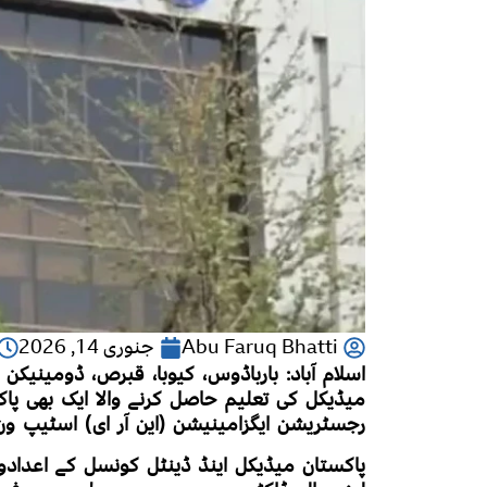
Abu Faruq Bhatti
جنوری 14, 2026
اسلام آباد: بارباڈوس، کیوبا، قبرص، ڈومینیکن
رجسٹریشن ایگزامینیشن (این آر ای) اسٹیپ ون
پاکستان میڈیکل اینڈ ڈینٹل کونسل کے اعداد