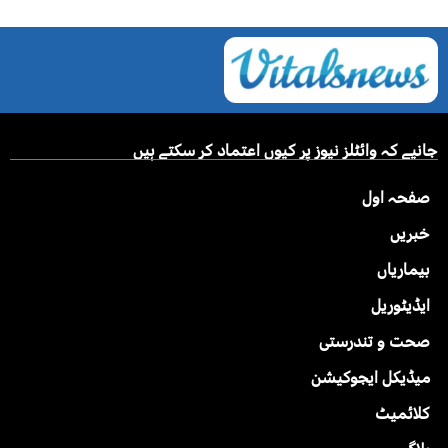
جانیے کہ وائٹلز نیوز پر کیوں اعتماد کر سکتے ہیں
صفحہ اول
خبریں
بیماریاں
ایڈیٹوریل
صحت و تندرستی
میڈیکل ایجوکیشن
کلائمیٹ