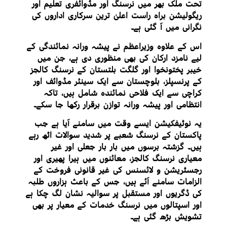
تحت ملک بھر میں نرسنگ اور مڈوائفری تعلیم اور
ریگولیشن براہ راست اعلیٰ ترین سرکاری اداروں کی
نگرانی میں آ گئی ہے۔
اس کے علاوہ وزیراعظم نے پیشہ ورانہ نمائندگی کے
لیے نامزد ارکان کی بھی منظوری دی ہے، جن میں
خیبر پختونخوا اور گلگت بلتستان کے نرسنگ کالجز
کے پرنسپلز، بلوچستان سے ایک سینئر مڈوائف اور
کراچی سے ایک فلاحی نمائندہ شامل ہیں، تاکہ
انتظامی اور پیشہ ورانہ توازن برقرار رکھا جا سکے۔
یہ نوٹیفکیشن ایسے وقت میں سامنے آیا ہے جب
پاکستان کے نرسنگ شعبے پر شدید سوالات اٹھ رہے
ہیں۔ گزشتہ برسوں میں بار بار جعلی اور غیر
معیاری نرسنگ کالجز، معائنوں میں ہیرا پھیری اور
رجسٹریشن و لائسنس کی غیر قانونی فروخت کے
الزامات سامنے آئے ہیں، جس کے باعث ہزاروں طلبہ
کی ڈگریوں اور مستقبل پر سوالیہ نشان لگ چکا ہے
اور اسپتالوں میں نرسنگ خدمات کے معیار پر بھی
تشویش بڑھ گئی ہے۔