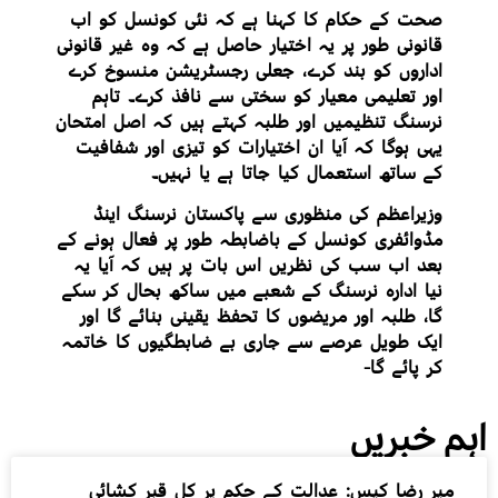
صحت کے حکام کا کہنا ہے کہ نئی کونسل کو اب
قانونی طور پر یہ اختیار حاصل ہے کہ وہ غیر قانونی
اداروں کو بند کرے، جعلی رجسٹریشن منسوخ کرے
اور تعلیمی معیار کو سختی سے نافذ کرے۔ تاہم
نرسنگ تنظیمیں اور طلبہ کہتے ہیں کہ اصل امتحان
یہی ہوگا کہ آیا ان اختیارات کو تیزی اور شفافیت
کے ساتھ استعمال کیا جاتا ہے یا نہیں۔
وزیراعظم کی منظوری سے پاکستان نرسنگ اینڈ
مڈوائفری کونسل کے باضابطہ طور پر فعال ہونے کے
بعد اب سب کی نظریں اس بات پر ہیں کہ آیا یہ
نیا ادارہ نرسنگ کے شعبے میں ساکھ بحال کر سکے
گا، طلبہ اور مریضوں کا تحفظ یقینی بنائے گا اور
ایک طویل عرصے سے جاری بے ضابطگیوں کا خاتمہ
کر پائے گا-
اہم خبریں
میر رضا کیس: عدالت کے حکم پر کل قبر کشائی