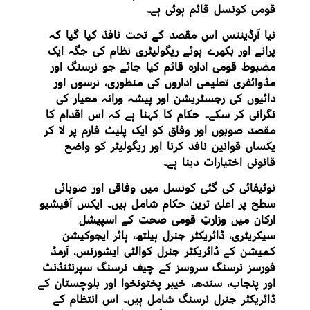
قومی کونسل قائم ہوئی ہے۔
نیا آرڈیننس اس مقصد کے تحت نافذ کیا گیا کہ
پرانے اور بکھرے ہوئے ریگولیٹری نظام کی جگہ ایک
مضبوط قومی ادارہ قائم کیا جائے جو نرسنگ اور
مڈوائفری تعلیمی اداروں کی منظوری، نرسوں اور
دائیوں کی رجسٹریشن اور پیشہ ورانہ معیار کی
نگرانی کر سکے۔ حکام کا کہنا ہے کہ اس اقدام کا
مقصد صوبوں اور وفاق کو ایک پلیٹ فارم پر لا کر
یکساں قوانین نافذ کرنا اور ریگولیٹر کو واضح
قانونی اختیارات دینا ہے۔
نوٹیفائی کی گئی کونسل میں وفاقی اور صوبائی
سطح پر اعلیٰ ترین حکام شامل ہیں۔ ایکس آفیشیو
ارکان میں وزارتِ قومی صحت کے اسپیشل
سیکریٹری، ڈائریکٹر جنرل ہیلتھ، ہائر ایجوکیشن
کمیشن کے ڈائریکٹر جنرل کوالٹی ایشورنس، آرمڈ
فورسز نرسنگ سروسز کے چیف نرسنگ سپرنٹنڈنٹ
اور پنجاب، سندھ، خیبر پختونخوا اور بلوچستان کے
ڈائریکٹر جنرل نرسنگ شامل ہیں۔ اس انتظام کے