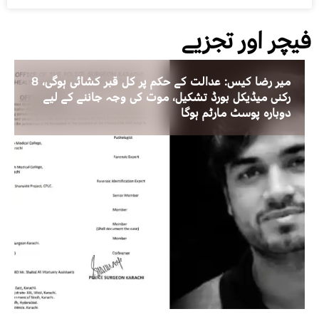
فیچر اور تجزیے
میر رضا کیس: عدالت کے حکم پر کل قبر کشائی ہوگی، 8
رکنی میڈیکل بورڈ تشکیل، موت کی وجہ جاننے کے لیے
دوبارہ پوسٹ مارٹم ہوگا