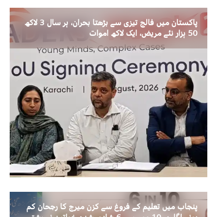
پاکستان میں فالج تیزی سے بڑھتا بحران، ہر سال 3 لاکھ
50 ہزار نئے مریض، ایک لاکھ اموات
پنجاب میں تعلیم کے فروغ سے کزن میرج کا رجحان کم