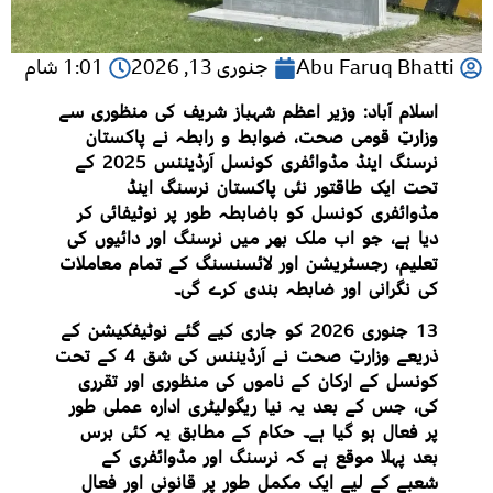
Abu Faruq Bhatti
جنوری 13, 2026
1:01 شام
اسلام آباد: وزیر اعظم شہباز شریف کی منظوری سے
وزارتِ قومی صحت، ضوابط و رابطہ نے پاکستان
نرسنگ اینڈ مڈوائفری کونسل آرڈیننس 2025 کے
تحت ایک طاقتور نئی پاکستان نرسنگ اینڈ
مڈوائفری کونسل کو باضابطہ طور پر نوٹیفائی کر
دیا ہے، جو اب ملک بھر میں نرسنگ اور دائیوں کی
تعلیم، رجسٹریشن اور لائسنسنگ کے تمام معاملات
کی نگرانی اور ضابطہ بندی کرے گی۔
13 جنوری 2026 کو جاری کیے گئے نوٹیفکیشن کے
ذریعے وزارتِ صحت نے آرڈیننس کی شق 4 کے تحت
کونسل کے ارکان کے ناموں کی منظوری اور تقرری
کی، جس کے بعد یہ نیا ریگولیٹری ادارہ عملی طور
پر فعال ہو گیا ہے۔ حکام کے مطابق یہ کئی برس
بعد پہلا موقع ہے کہ نرسنگ اور مڈوائفری کے
شعبے کے لیے ایک مکمل طور پر قانونی اور فعال