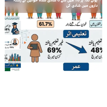
ہونے لگا، ہر 10 میں سے 6 شادی شدہ خواتین نے رشتہ
داروں میں شادی کی