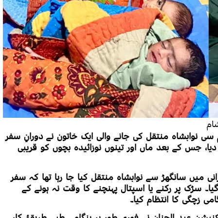
 سی نوابشاہ منتقل کی جانے والی ایک خاتون نے دورانِ سفر
ا، جس کے بعد ماں اور تینوں نوزائیدہ بچوں کو قریبی
 میں سانگھڑ سے نوابشاہ منتقل کیا جا رہا تھا کہ سفر
یا۔ سڑک پر رکنے یا اسپتال پہنچنے کا وقت نہ ہونے کے
می زچگی کا انتظام کیا۔
شن عبد الحنان نے فوری طور پر ہنگامی طبی طریقۂ کار