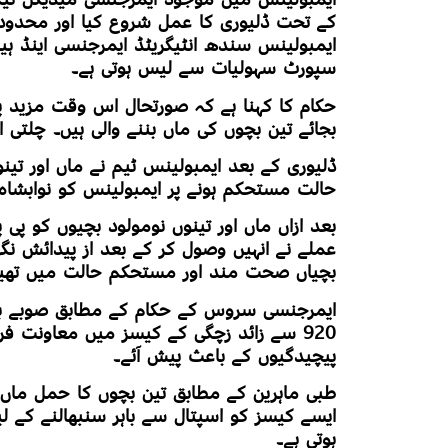
کے تحت ڈلیوری کا عمل شروع کیا اور محدود 
سپورٹ سہولیات سے لیس ہوتی ہے۔
حکام کا کہنا ہے کہ صورتحال اس وقت مزید پ
بجائے تین بچوں کی ماں بننے والی ہیں۔ چلتی 
ڈلیوری کے بعد ایمبولینس ٹیم نے ماں اور تینو
حالت مستحکم ہونے پر ایمبولینس کو نوابشاہ 
بعد ازاں ماں اور تینوں نومولود بچیوں کو پی 
عملے نے انہیں وصول کر کے بعد از پیدائش ن
بچیاں صحت مند اور مستحکم حالت میں تھی
920 سے زائد زچگی کے کیسز میں معاونت ف
پیچیدگیوں کے باعث پیش آئے۔
طبی ماہرین کے مطابق تین بچوں کا حمل ماں او
ایسے کیسز کو اسپتال سے باہر سنبھالنے کے ل
ہوتی ہے۔