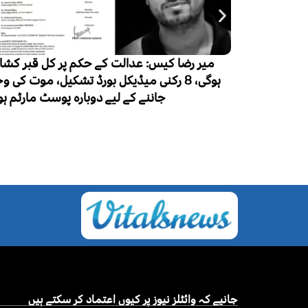
کم پر کل قبر کشائی
لاکھ 50 ہزار نئے مریض، ایک لاکھ اموات
ورڈ تشکیل، موت کی وجہ
ارہ پوسٹ مارٹم ہوگا
جانیے کہ وائٹلز نیوز پر کیوں اعتماد کر سکتے ہیں