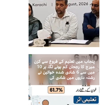
پنجاب میں تعلیم کے فروغ سے کزن
میرج کا رجحان کم ہونے لگا، ہر 10
میں سے 6 شادی شدہ خواتین نے
رشتہ داروں میں شادی کی