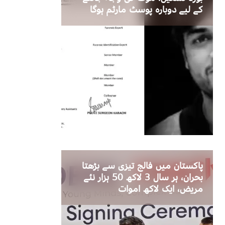
کے لیے دوبارہ پوسٹ مارٹم ہوگا
پاکستان میں فالج تیزی سے بڑھتا
بحران، ہر سال 3 لاکھ 50 ہزار نئے
مریض، ایک لاکھ اموات