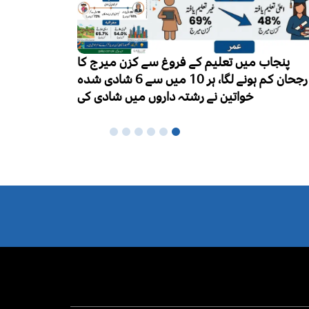
کا
ای
ورلڈ بریسٹ فیڈنگ ویک کا آغاز، ماں کا دودھ
شادی شدہ
نومولود بچوں کی بہترین غذا قرار
کی