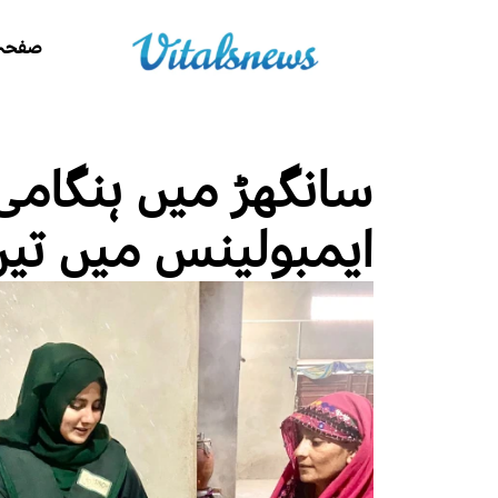
صفحہ 
سانگھڑ میں ہنگامی
ایمبولینس میں تی