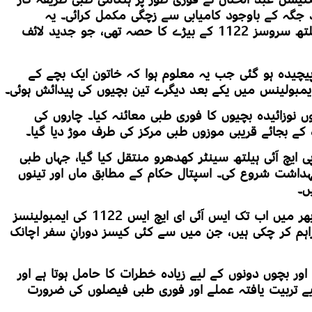
جگہ کے باوجود کامیابی سے زچگی مکمل کرائی۔ یہ
ایمبولینس سندھ انٹیگریٹڈ ایمرجنسی اینڈ ہیلتھ سروسز 1122 کے بیڑے کا حصہ تھی، جو جدید لائف
یچیدہ ہو گئی جب یہ معلوم ہوا کہ خاتون ایک بچے کے
ایمبولینس میں یکے بعد دیگرے تین بچیوں کی پیدائش ہوئی۔
ں نوزائیدہ بچیوں کا فوری طبی معائنہ کیا۔ چاروں کی
کے بجائے قریبی موزوں طبی مرکز کی طرف موڑ دیا گیا۔
پی ایچ آئی ہیلتھ سینٹر کھدھرو منتقل کیا گیا، جہاں طبی
گہداشت شروع کی۔ اسپتال حکام کے مطابق ماں اور تینوں
ں۔
ایمرجنسی سروس کے حکام کے مطابق صوبے بھر میں اب تک ایس آئی ای ایچ ایس 1122 کی ایمبولینسز
راہم کر چکی ہیں، جن میں سے کئی کیسز دورانِ سفر اچانک
ر بچوں دونوں کے لیے زیادہ خطرات کا حامل ہوتا ہے اور
یے تربیت یافتہ عملے اور فوری طبی فیصلوں کی ضرورت