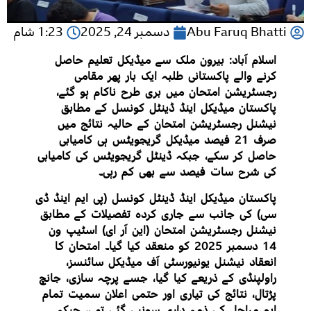
Abu Faruq Bhatti
دسمبر 24, 2025
1:23 شام
اسلام آباد: بیرون ملک سے میڈیکل تعلیم حاصل
کرنے والے پاکستانی طلبہ ایک بار پھر مقامی
رجسٹریشن امتحان میں بری طرح ناکام ہو گئے،
پاکستان میڈیکل اینڈ ڈینٹل کونسل کے مطابق
نیشنل رجسٹریشن امتحان کے حالیہ نتائج میں
صرف 21 فیصد میڈیکل گریجویٹس ہی کامیابی
حاصل کر سکے، جبکہ ڈینٹل گریجویٹس کی کامیابی
کی شرح سات فیصد سے بھی کم رہی۔
پاکستان میڈیکل اینڈ ڈینٹل کونسل (پی ایم اینڈ ڈی
سی) کی جانب سے جاری کردہ تفصیلات کے مطابق
نیشنل رجسٹریشن امتحان (این آر ای) اسٹیپ ون
14 دسمبر 2025 کو منعقد کیا گیا۔ امتحان کا
انعقاد نیشنل یونیورسٹی آف میڈیکل سائنسز،
راولپنڈی کے ذریعے کیا گیا، جسے پرچہ سازی، جانچ
پڑتال، نتائج کی تیاری اور حتمی اعلان سمیت تمام
اہم مراحل کی ذمہ داری سونپی گئی تھی، جبکہ