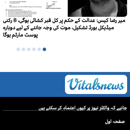
پاکستان میں فالج تیزی سے بڑھتا بحران، ہر سال 3 لاکھ 
ہزار نئے مریض، ایک لاکھ اموات
جانیے کہ وائٹلز نیوز پر کیوں اعتماد کر سکتے ہیں
صفحہ اول