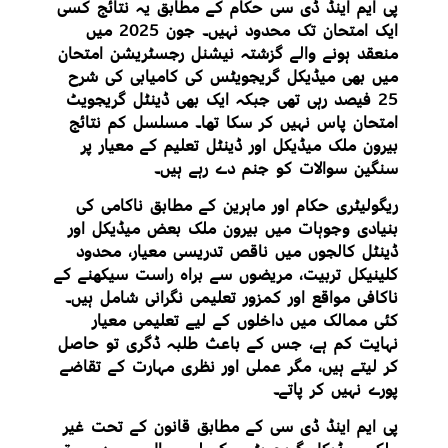
پی ایم اینڈ ڈی سی حکام کے مطابق یہ نتائج کسی
ایک امتحان تک محدود نہیں۔ جون 2025 میں
منعقد ہونے والے گزشتہ نیشنل رجسٹریشن امتحان
میں بھی میڈیکل گریجویٹس کی کامیابی کی شرح
25 فیصد رہی تھی جبکہ ایک بھی ڈینٹل گریجویٹ
امتحان پاس نہیں کر سکا تھا۔ مسلسل کم نتائج
بیرون ملک میڈیکل اور ڈینٹل تعلیم کے معیار پر
سنگین سوالات کو جنم دے رہے ہیں۔
ریگولیٹری حکام اور ماہرین کے مطابق ناکامی کی
بنیادی وجوہات میں بیرون ملک بعض میڈیکل اور
ڈینٹل کالجوں میں ناقص تدریسی معیار، محدود
کلینیکل تربیت، مریضوں سے براہ راست سیکھنے کے
ناکافی مواقع اور کمزور تعلیمی نگرانی شامل ہیں۔
کئی ممالک میں داخلوں کے لیے تعلیمی معیار
نہایت کم ہے، جس کے باعث طلبہ ڈگری تو حاصل
کر لیتے ہیں، مگر عملی اور نظری مہارت کے تقاضے
پورے نہیں کر پاتے۔
پی ایم اینڈ ڈی سی کے مطابق قانون کے تحت غیر