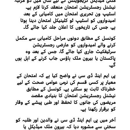
ملکی میڈیکل گریجویٹس کے لیے سال میں دو مرتبہ
نیشنل رجسٹریشن امتحان منعقد کرنا لازم ہے۔
اسٹیپ ون تحریری امتحان میں کامیابی کے بعد
امیدواروں کو اسٹیپ ٹو کلینیکل امتحان دینا ہوتا
ہے، جس کی تاریخوں کا اعلان جلد کیا جائے گا۔
کونسل کے مطابق دونوں مراحل کامیابی سے مکمل
کرنے والے امیدواروں کو عارضی رجسٹریشن
سرٹیفکیٹ جاری کیا جائے گا، جس کے بعد وہ
پاکستان یا بیرون ملک ہاؤس جاب کرنے کے اہل ہوں
گے۔
پی ایم اینڈ ڈی سی نے واضح کیا ہے کہ امتحان کے
معیار پر کسی قسم کی نرمی عوامی صحت کے لیے
خطرناک ثابت ہو سکتی ہے۔ کونسل کے مطابق
نیشنل رجسٹریشن امتحان کا بنیادی مقصد
مریضوں کی جانوں کا تحفظ اور طبی پیشے کے وقار
کو برقرار رکھنا ہے۔
آخر میں پی ایم اینڈ ڈی سی نے والدین اور طلبہ کو
سختی سے مشورہ دیا کہ بیرون ملک میڈیکل یا