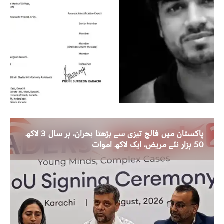
پاکستان میں فالج تیزی سے بڑھتا بحران، ہر سال 3 لاکھ
50 ہزار نئے مریض، ایک لاکھ اموات