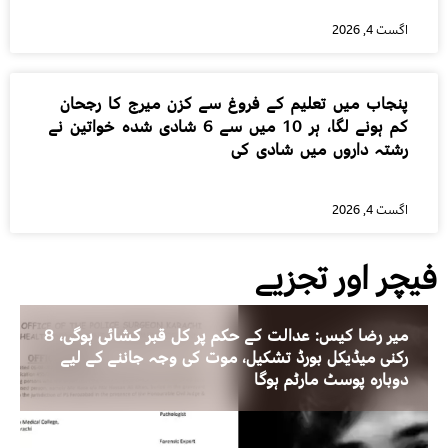
اگست 4, 2026
پنجاب میں تعلیم کے فروغ سے کزن میرج کا رجحان
کم ہونے لگا، ہر 10 میں سے 6 شادی شدہ خواتین نے
رشتہ داروں میں شادی کی
اگست 4, 2026
فیچر اور تجزیے
میر رضا کیس: عدالت کے حکم پر کل قبر کشائی ہوگی، 8
رکنی میڈیکل بورڈ تشکیل، موت کی وجہ جاننے کے لیے
دوبارہ پوسٹ مارٹم ہوگا