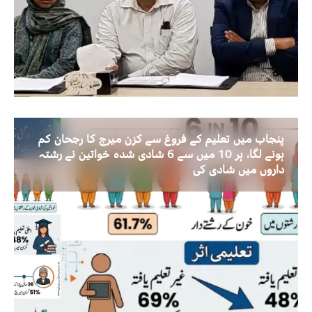
پنجاب میں تعلیم کے فروغ سے کزن میرج کا رجحان کم
ہونے لگا، ہر 10 میں سے 6 شادی شدہ خواتین نے رشتہ
داروں میں شادی کی