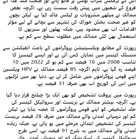
اس کے برعکس شراب نوشی پر قابو پانے اور صحت مند غذا کے
فروغ کے شعبوں میں پیش رفت سست رہی ہے۔ اگرچہ بعض
ممالک نے میٹھے مشروبات پر ٹیکس عائد کیا ہے، لیکن بچوں
کو غیر صحت بخش خوراک کی تشہیر سے بچانے کے لیے مؤثر
اقدامات اب بھی محدود ہیں، جبکہ پھلوں اور سبزیوں کا
استعمال بھی کئی ممالک میں مطلوبہ سطح سے کم ہے۔
رپورٹ کے مطابق ویکسینیشن پروگراموں کے باعث انفیکشن سے
منسلک کینسر میں نمایاں کمی آئی ہے اور ایسے کینسرز کا
تناسب 2008 میں 16 فیصد سے کم ہو کر 2022 میں 10
فیصد رہ گیا ہے۔ تاہم اگرچہ 85 فیصد ممالک نے HPV ویکسین
اپنے قومی پروگراموں میں شامل کر لی ہے، دنیا بھر میں لڑکیوں
میں اس کی کوریج اب بھی صرف 31 فیصد ہے۔
رپورٹ میں بروقت تشخیص کو بھی ایک بڑا چیلنج قرار دیا گیا
ہے۔ اگرچہ بیشتر ممالک نے بریسٹ اور سروائیکل کینسر کی
جلد تشخیص کو اپنے قومی پروگراموں کا حصہ بنایا ہے، لیکن
کم اور درمیانی آمدنی والے ممالک میں صرف 28 فیصد بریسٹ
کینسر کی تشخیص ابتدائی مرحلے میں ہو پاتی ہے، جبکہ زیادہ
آمدنی والے ممالک میں یہ شرح 91 فیصد ہے۔ اسی طرح
سروائیکل کینسر کی اسکریننگ کم اور درمیانی آمدنی والے