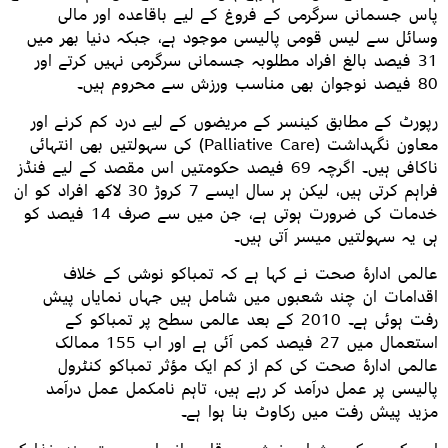
پاس جسمانی سرگرمی کے فروغ کے لیے باقاعدہ اور مالی
وسائل سے لیس قومی پالیسی موجود ہے، جبکہ دنیا بھر میں
31 فیصد بالغ افراد مطلوبہ جسمانی سرگرمی نہیں کرتے اور
80 فیصد نوجوان بھی مناسب ورزش سے محروم ہیں۔
رپورٹ کے مطابق کینسر کے مریضوں کے لیے درد کم کرنے اور
معاون نگہداشت (Palliative Care) کی سہولتیں بھی انتہائی
ناکافی ہیں۔ اگرچہ 69 فیصد حکومتیں اس مقصد کے لیے فنڈز
فراہم کرتی ہیں، لیکن ہر سال ایسے 7 کروڑ 30 لاکھ افراد کو ان
خدمات کی ضرورت ہوتی ہے، جن میں سے صرف 14 فیصد کو
ہی یہ سہولتیں میسر آتی ہیں۔
عالمی ادارۂ صحت نے کہا ہے کہ تمباکو نوشی کے خلاف
اقدامات ان چند شعبوں میں شامل ہیں جہاں نمایاں پیش
رفت ہوئی ہے۔ 2010 کے بعد عالمی سطح پر تمباکو کے
استعمال میں 27 فیصد کمی آئی ہے اور اب 155 ممالک
عالمی ادارۂ صحت کی کم از کم ایک مؤثر تمباکو کنٹرول
پالیسی پر عمل درآمد کر رہے ہیں، تاہم نامکمل عمل درآمد
مزید پیش رفت میں رکاوٹ بنا ہوا ہے۔