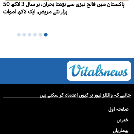
پنجاب میں تعلیم کے فروغ سے کزن میرج کا رجحان کم ہونے
لگا، ہر 10 میں سے 6 شادی شدہ خواتین نے رشتہ داروں میں
شادی کی
جانیے کہ وائٹلز نیوز پر کیوں اعتماد کر سکتے ہیں
صفحہ اول
خبریں
بیماریاں