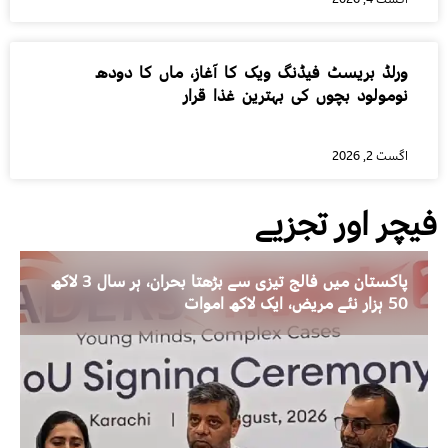
ورلڈ بریسٹ فیڈنگ ویک کا آغاز، ماں کا دودھ
نومولود بچوں کی بہترین غذا قرار
اگست 2, 2026
فیچر اور تجزیے
پاکستان میں فالج تیزی سے بڑھتا بحران، ہر سال 3 لاکھ
50 ہزار نئے مریض، ایک لاکھ اموات