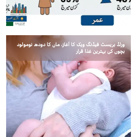
ورلڈ بریسٹ فیڈنگ ویک کا آغاز، ماں کا دودھ نومولود
بچوں کی بہترین غذا قرار