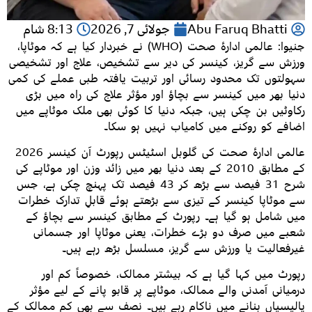
Abu Faruq Bhatti
جولائی 7, 2026
8:13 شام
جنیوا: عالمی ادارۂ صحت (WHO) نے خبردار کیا ہے کہ موٹاپا،
ورزش سے گریز، کینسر کی دیر سے تشخیص، علاج اور تشخیصی
سہولتوں تک محدود رسائی اور تربیت یافتہ طبی عملے کی کمی
دنیا بھر میں کینسر سے بچاؤ اور مؤثر علاج کی راہ میں بڑی
رکاوٹیں بن چکی ہیں، جبکہ دنیا کا کوئی بھی ملک موٹاپے میں
اضافے کو روکنے میں کامیاب نہیں ہو سکا۔
عالمی ادارۂ صحت کی گلوبل اسٹیٹس رپورٹ آن کینسر 2026
کے مطابق 2010 کے بعد دنیا بھر میں زائد وزن اور موٹاپے کی
شرح 31 فیصد سے بڑھ کر 43 فیصد تک پہنچ چکی ہے، جس
سے موٹاپا کینسر کے تیزی سے بڑھتے ہوئے قابلِ تدارک خطرات
میں شامل ہو گیا ہے۔ رپورٹ کے مطابق کینسر سے بچاؤ کے
شعبے میں صرف دو بڑے خطرات، یعنی موٹاپا اور جسمانی
غیرفعالیت یا ورزش سے گریز، مسلسل بڑھ رہے ہیں۔
رپورٹ میں کہا گیا ہے کہ بیشتر ممالک، خصوصاً کم اور
درمیانی آمدنی والے ممالک، موٹاپے پر قابو پانے کے لیے مؤثر
پالیسیاں بنانے میں ناکام رہے ہیں۔ نصف سے بھی کم ممالک کے