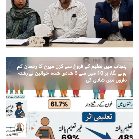
پنجاب میں تعلیم کے فروغ سے کزن میرج کا رجحان کم
ہونے لگا، ہر 10 میں سے 6 شادی شدہ خواتین نے رشتہ
داروں میں شادی کی