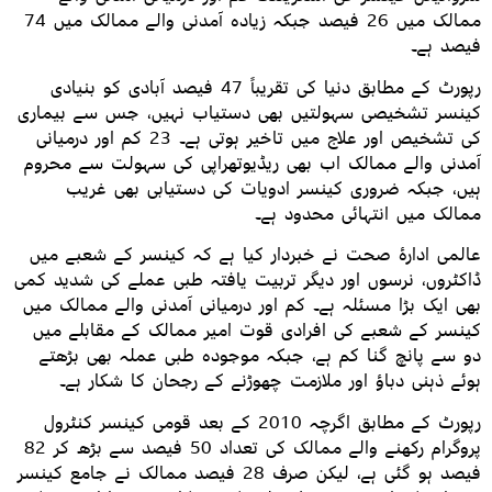
ممالک میں 26 فیصد جبکہ زیادہ آمدنی والے ممالک میں 74
فیصد ہے۔
رپورٹ کے مطابق دنیا کی تقریباً 47 فیصد آبادی کو بنیادی
کینسر تشخیصی سہولتیں بھی دستیاب نہیں، جس سے بیماری
کی تشخیص اور علاج میں تاخیر ہوتی ہے۔ 23 کم اور درمیانی
آمدنی والے ممالک اب بھی ریڈیوتھراپی کی سہولت سے محروم
ہیں، جبکہ ضروری کینسر ادویات کی دستیابی بھی غریب
ممالک میں انتہائی محدود ہے۔
عالمی ادارۂ صحت نے خبردار کیا ہے کہ کینسر کے شعبے میں
ڈاکٹروں، نرسوں اور دیگر تربیت یافتہ طبی عملے کی شدید کمی
بھی ایک بڑا مسئلہ ہے۔ کم اور درمیانی آمدنی والے ممالک میں
کینسر کے شعبے کی افرادی قوت امیر ممالک کے مقابلے میں
دو سے پانچ گنا کم ہے، جبکہ موجودہ طبی عملہ بھی بڑھتے
ہوئے ذہنی دباؤ اور ملازمت چھوڑنے کے رجحان کا شکار ہے۔
رپورٹ کے مطابق اگرچہ 2010 کے بعد قومی کینسر کنٹرول
پروگرام رکھنے والے ممالک کی تعداد 50 فیصد سے بڑھ کر 82
فیصد ہو گئی ہے، لیکن صرف 28 فیصد ممالک نے جامع کینسر