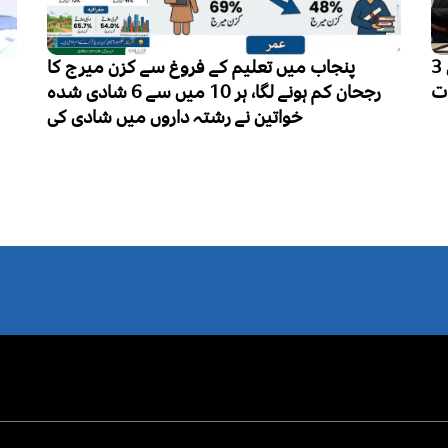
پاکستان میں فالج تیزی سے بڑھتا بحران، ہر سال 3
پنجاب میں تعلیم کے فروغ سے کزن میرج کا
رجحان کم ہونے لگا، ہر 10 میں سے 6 شادی شدہ
خواتین نے رشتہ داروں میں شادی کی