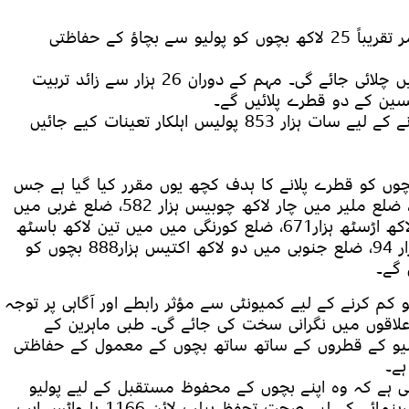
​مہم کے دوران کراچی کے پانچ سال سے کم عمر تقریباً 25 لاکھ بچوں کو پولیو سے بچاؤ کے حفاظتی
​یہ مہم کراچی کی تمام 201 یونین کونسلز میں چلائی جائے گی۔ مہم کے دوران ​26 ہزار سے زائد تربیت
کسین کے دو قطرے پلائیں گے۔
​پولیو ٹیموں کی حفاظت اور مہم کو پرامن بنانے کے لیے سات ہزار 853 پولیس اہلکار تعینات کیے جائیں
چوں کو قطرے پلانے کا ہدف کچھ یوں مقرر کیا گیا ہے جس
میں ​ضلع شرقی میں چار لاکھ اکسٹھ ہزار 97، ​ضلع ملیر میں چار لاکھ چوبیس ہزار 582، ​ضلع غربی میں
چار لاکھ آٹھ ہزار 545،​ ضلع وسطی میں تین لاکھ اڑسٹھ ہزار671، ​ضلع کورنگی میں میں تین لاکھ باسٹھ
ہزار 304، ​ضلع کیماڑی میں دو لاکھ پچاسی ہزار 94، ​ضلع جنوبی میں دو لاکھ اکتیس ہزار888 بچوں کو
 گے۔
م کرنے کے لیے کمیونٹی سے مؤثر رابطے اور آگاہی پر توجہ
علاقوں میں نگرانی سخت کی جائے گی۔ طبی ماہرین کے
ولیو کے قطروں کے ساتھ ساتھ بچوں کے معمول کے حفاظتی
ہے۔
ی ہے کہ وہ اپنے بچوں کے محفوظ مستقبل کے لیے پولیو
ورکرز سے تعاون کریں۔ کسی بھی معلومات یا رہنمائی کے لیے صحت تحفظ ہیلپ لائن 1166 یا واٹس ایپ