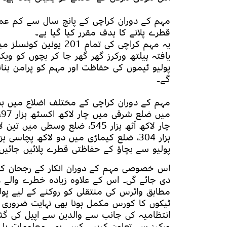
قطرے پلانے کا ہدف مقرر کیا گیا ہے۔
یافتہ ہیلتھ ورکرز گھر گھر جا کر بچوں کو وی
گے۔
​مہم کے دوران کراچی کے مختلف اضلاع میں ب
پولیو سے بچاؤ کے حفاظتی قطرے پلائیں جائیں
​اس خصوصی مہم کے دوران انکار کے رجحان کو ک
دی جائے گی۔ اس کے علاوہ زیادہ خطرے والے 
مطابق وائرس کی منتقلی کو روکنے کے لیے پ
ٹیکوں کا کورس مکمل ہونا بھی نہایت ضروری 
​انتظامیہ کی جانب سے والدین سے اپیل کی گئ