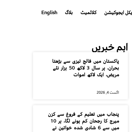
کل ایجوکیشن
کلائمیٹ
بلاگ
English
اہم خبریں
پاکستان میں فالج تیزی سے بڑھتا
بحران، ہر سال 3 لاکھ 50 ہزار نئے
مریض، ایک لاکھ اموات
اگست 4, 2026
پنجاب میں تعلیم کے فروغ سے کزن
میرج کا رجحان کم ہونے لگا، ہر 10
میں سے 6 شادی شدہ خواتین نے