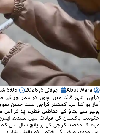
Abul Wara
جولائی 6, 2026
6:05 شام
​کراچی: شہر قائد میں بچوں کو عمر بھر کی م
آغاز ہو گیا ہے۔ کمشنر کراچی سید حسن نقوی
پولیو سے بچاؤ کے حفاظتی قطرے پلا کر اس مہم
مہم کا مقصد کراچی کے ہر پانچ سال سے کم ع
اس موذی مرض کے خاتمے کو یقینی بنانا ہے۔