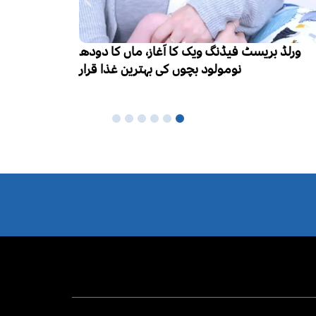
ایچ آئی وی
ورلڈ بریسٹ فیڈنگ ویک کا آغاز، ماں کا دودھ
ہزار تک 
نومولود بچوں کی بہترین غذا قرار