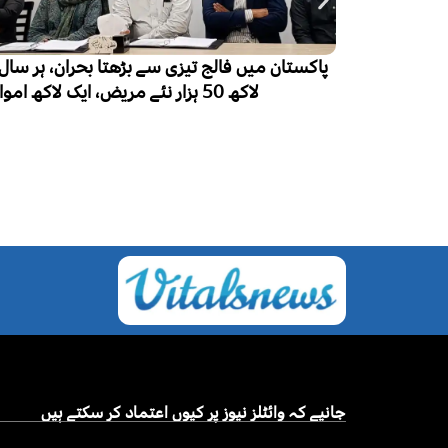
نی پلیسنٹا
لاکھ 50 ہزار نئے مریض، ایک لاکھ اموات
 احاطے میں
 کا انکشاف
جانیے کہ وائٹلز نیوز پر کیوں اعتماد کر سکتے ہیں