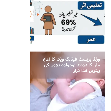
ورلڈ بریسٹ فیڈنگ ویک کا آغاز،
ماں کا دودھ نومولود بچوں کی
بہترین غذا قرار