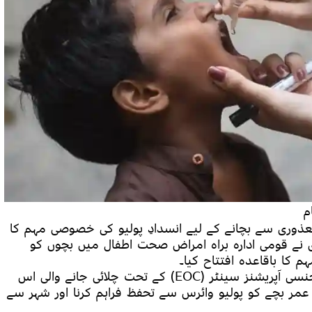
عذوری سے بچانے کے لیے انسدادِ پولیو کی خصوصی مہم کا
 نے قومی ادارہ براہ امراض صحت اطفال میں بچوں کو
 کا باقاعدہ افتتاح کیا۔
​حکومتِ پاکستان کی قیادت میں سندھ ایمرجنسی آپریشنز سینٹر (EOC) کے تحت چلائی جانے والی اس
مر بچے کو پولیو وائرس سے تحفظ فراہم کرنا اور شہر سے