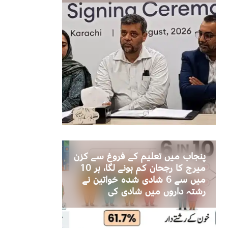
پنجاب میں تعلیم کے فروغ سے کزن
میرج کا رجحان کم ہونے لگا، ہر 10
میں سے 6 شادی شدہ خواتین نے
رشتہ داروں میں شادی کی