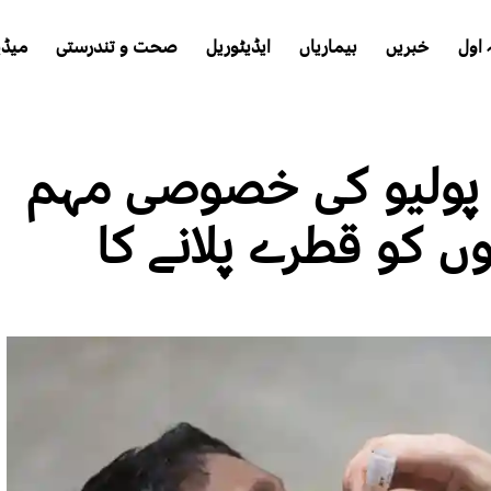
اول
خبریں
بیماریاں
ایڈیٹوریل
صحت و تندرستی
میڈی
ِ پولیو کی خصوصی مہم
لاکھ بچوں کو قطرے پلانے کا