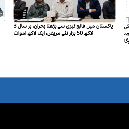
پاکستان میں فالج تیزی سے بڑھتا بحران، ہر سال 3
پنجاب میں تعلیم کے فروغ سے کزن میرج کا
رجحان کم ہونے لگا، ہر 10 میں سے 6 شادی شدہ
خواتین نے رشتہ داروں میں شادی کی