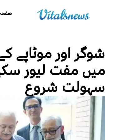
صفحہ 
شوگر اور موٹاپے کے
میں مفت لیور سکین
سہولت شروع