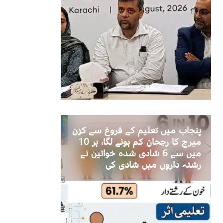
پنجاب میں تعلیم کے فروغ سے کزن
میرج کا رجحان کم ہونے لگا، ہر 10
میں سے 6 شادی شدہ خواتین نے
رشتہ داروں میں شادی کی