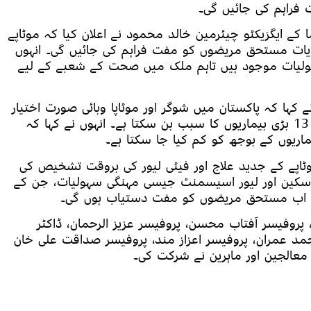
 کے ایگزیکٹو چیئرمین خالد محمود نے اعلان کیا کہ موٹاپے
دویات مستحق مریضوں کو مفت فراہم کی جائیں گی۔ انہوں
ولیات موجود ہیں تاہم ملک میں صحت کے شعبے کے لیے
کہا کہ پاکستان میں شوگر اور موٹاپا وبائی صورت اختیار
کر رہے ہیں اور موٹاپا کینسر سمیت کم از کم 13 بڑی بیماریوں کا سبب بن سکتا ہے۔ انہوں نے کہا کہ
اریوں کے بوجھ کو کم کیا جا سکتا ہے۔
ٹاپے کے جدید علاج اور فیٹی لیور کی بروقت تشخیص کی
رواسکین اور لیور اسیسمنٹ جیسی مہنگی سہولیات، جن کے
ہیں، اب مستحق مریضوں کو مفت دستیاب ہوں گی۔
 پروفیسر آفتاب محسن، پروفیسر عزیز الرحمان، ڈاکٹر
د عمران، پروفیسر اعزاز مند، پروفیسر صداقت علی خان
عالجین اور ماہرین نے شرکت کی۔