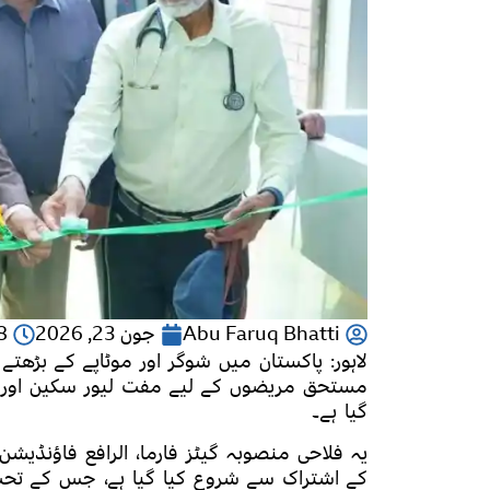
Abu Faruq Bhatti
جون 23, 2026
48
لاہور: پاکستان میں شوگر اور موٹاپے کے بڑھت
مستحق مریضوں کے لیے مفت لیور سکین اور مو
گیا ہے۔
یہ فلاحی منصوبہ گیٹز فارما، الرافع فاؤنڈیشن
کے اشتراک سے شروع کیا گیا ہے، جس کے تحت