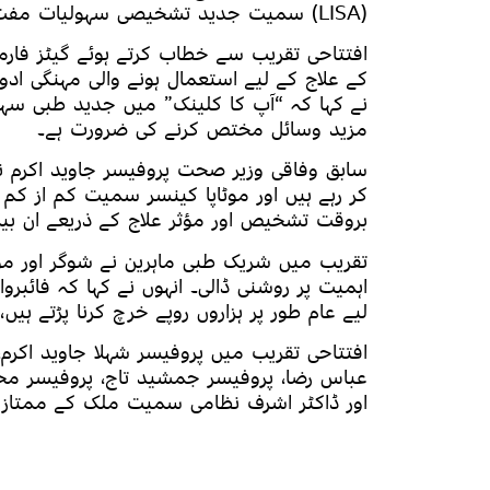
(LISA) سمیت جدید تشخیصی سہولیات مفت فراہم کی جائیں گی۔
افتتاحی تقریب سے خطاب کرتے ہوئے گیٹز فارما
کے علاج کے لیے استعمال ہونے والی مہنگی ا
نے کہا کہ “آپ کا کلینک” میں جدید طبی سہ
مزید وسائل مختص کرنے کی ضرورت ہے۔
سابق وفاقی وزیر صحت پروفیسر جاوید اکرم نے 
بروقت تشخیص اور مؤثر علاج کے ذریعے ان بیم
تقریب میں شریک طبی ماہرین نے شوگر اور مو
اہمیت پر روشنی ڈالی۔ انہوں نے کہا کہ فائب
لیے عام طور پر ہزاروں روپے خرچ کرنا پڑتے 
افتتاحی تقریب میں پروفیسر شہلا جاوید اکرم،
عباس رضا، پروفیسر جمشید تاج، پروفیسر محم
اور ڈاکٹر اشرف نظامی سمیت ملک کے ممتاز م