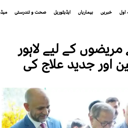
اول
خبریں
بیماریاں
ایڈیٹوریل
صحت و تندرستی
میڈی
 مریضوں کے لیے لاہور
 اور جدید علاج کی