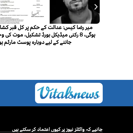
 کل قبر کشائی
لاکھ 50 ہزار نئے مریض، ایک لاکھ اموات
کیل، موت کی وجہ
وسٹ مارٹم ہوگا
جانیے کہ وائٹلز نیوز پر کیوں اعتماد کر سکتے ہیں