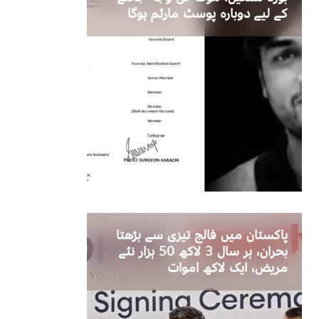
کے لیے دوبارہ پوسٹ مارٹم ہوگا
پاکستان میں فالج تیزی سے بڑھتا
بحران، ہر سال 3 لاکھ 50 ہزار نئے
مریض، ایک لاکھ اموات