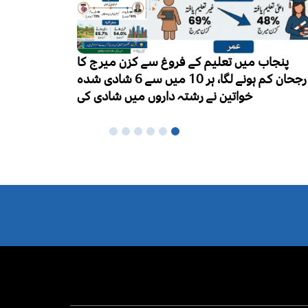
ایچ آئی
ورلڈ بریسٹ فیڈنگ ویک کا آغاز، ماں کا دودھ
ہزار 
نومولود بچوں کی بہترین غذا قرار