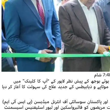
7: شام
ے ہوئے بوجھ کے پیش نظر لاہور کے “آپ کا کلینک” میں
ٹاپے و ذیابیطس کے جدید علاج کی سہولت کا آغاز کر دیا
 اور پاکستان سوسائٹی آف انٹرنل میڈیسن (پی ایس آئی ایم)
 مریضوں کو فائبرواسکین اور لیور اسٹیفنیس اسیسمنٹ