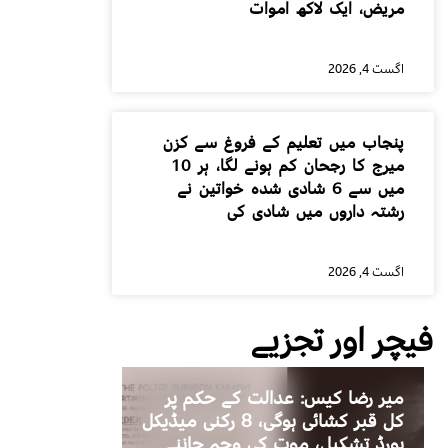
مریض، ایک لاکھ اموات
اگست 4, 2026
پنجاب میں تعلیم کے فروغ سے کزن
میرج کا رجحان کم ہونے لگا، ہر 10
میں سے 6 شادی شدہ خواتین نے
رشتہ داروں میں شادی کی
اگست 4, 2026
فیچر اور تجزیے
میر رضا کیس: عدالت کے حکم پر
کل قبر کشائی ہوگی، 8 رکنی میڈیکل
بورڈ تشکیل، موت کی وجہ جاننے