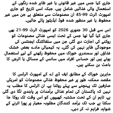
جاری کیا جس میں غیر قانونی یا غیر ظاہر شدہ رنگوں کے
استعمال والی غذائیں شامل ہیں، جبکہ اسی تاریخ کو جاری
امپورٹ الرٹ 99-45 ان مصنوعات سے متعلق ہے جن میں غیر
محفوظ یا غیر منظور شدہ فوڈ ایڈیٹوز پائے جائیں۔
اس سے قبل 30 جنوری 2026 کو امپورٹ الرٹ 99-21 بھی
جاری کیا گیا تھا جس کے تحت ایسی غذائی مصنوعات کو
روکنے کی اجازت دی گئی جن میں سلفائٹنگ ایجنٹس کی
موجودگی ظاہر نہیں کی گئی۔ یہ کیمیائی مادے بعض خشک
غذاؤں اور سمندری خوراک میں محفوظ رکھنے کے لیے استعمال
ہوتے ہیں اور حساس افراد میں سانس کے مسائل یا الرجی کا
باعث بن سکتے ہیں۔
ماہرین خوراک کے مطابق ایف ڈی اے کے امپورٹ الرٹس کا
مقصد ممکنہ طور پر غیر محفوظ غذائی مصنوعات کو امریکی
صارفین تک پہنچنے سے پہلے روکنا ہے۔ ان الرٹس کا مطلب یہ
نہیں کہ پاکستان کی تمام غذائی برآمدات پر پابندی لگا دی گئی
ہے، تاہم ان کے تحت مشتبہ کھیپوں کو اس وقت تک روکا جا
سکتا ہے جب تک برآمد کنندگان مطلوبہ معیار پر پورا اترنے کے
شواہد فراہم نہ کر دیں۔