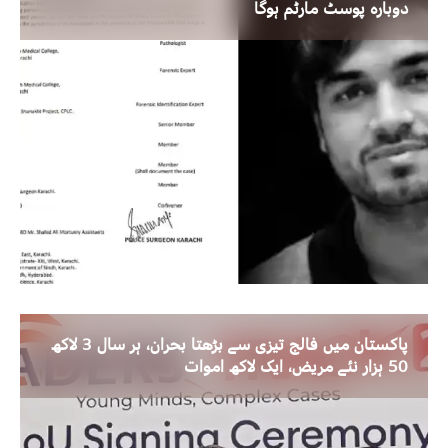
دوبارہ پوسٹ مارٹم ہوگا
پاکستان میں فالج تیزی سے بڑھتا بحران، ہر سال 3 لاکھ
50 ہزار نئے مریض، ایک لاکھ اموات