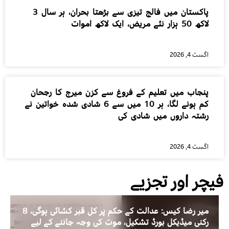
پاکستان میں فالج تیزی سے بڑھتا بحران، ہر سال 3
لاکھ 50 ہزار نئے مریض، ایک لاکھ اموات
اگست 4, 2026
پنجاب میں تعلیم کے فروغ سے کزن میرج کا رجحان
کم ہونے لگا، ہر 10 میں سے 6 شادی شدہ خواتین نے
رشتہ داروں میں شادی کی
اگست 4, 2026
فیچر اور تجزیے
میر رضا کیس: عدالت کے حکم پر کل قبر کشائی ہوگی، 8
رکنی میڈیکل بورڈ تشکیل، موت کی وجہ جاننے کے لیے