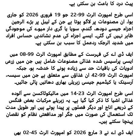
پیٹ درد کا باعث بن سکتی ہے۔
اسی طرح امپورٹ الرٹ 99-22 جو 19 فروری 2026 کو جاری
ہوا، ان مصنوعات پر لاگو ہوتا ہے جن کے لیبل پر بڑے الرجین
اجزاء جیسے دودھ، گندم، سویا یا گری دار میوے کی موجودگی
ظاہر نہیں کی گئی۔ ایسے اجزاء کی عدم نشاندہی حساس افراد
میں شدید الرجک ردعمل کا سبب بن سکتی ہے۔
ایف ڈی اے کی فہرست کے مطابق امپورٹ الرٹ 99-08 میں
ایسی پراسیس شدہ غذائی مصنوعات شامل ہیں جن میں زرعی
ادویات کی باقیات حد سے زیادہ ہونے کا خدشہ ہو، جبکہ
امپورٹ الرٹ 99-42 ان غذاؤں سے متعلق ہے جن میں سیسہ،
آرسینک یا کیڈمیم جیسی زہریلی بھاری دھاتیں پائی جائیں۔
اسی طرح امپورٹ الرٹ 23-14 میں مائیکوٹاکسن سے آلودہ
غذائی اشیا کا ذکر کیا گیا ہے۔ یہ زہریلے مرکبات بعض فنگس
کے ذریعے اناج اور دیگر فصلوں پر پیدا ہوتے ہیں اور طویل مدت
تک استعمال کی صورت میں جگر اور مدافعتی نظام کو نقصان
پہنچا سکتے ہیں۔
ایف ڈی اے نے 3 مارچ 2026 کو امپورٹ الرٹ 45-02 بھی