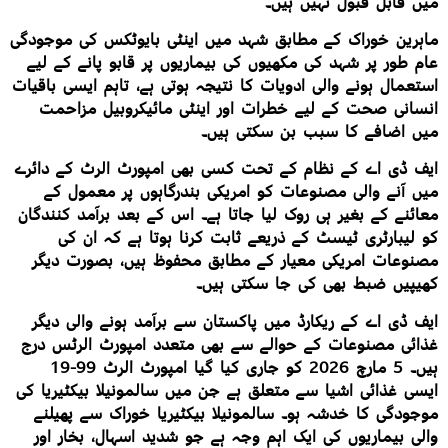
میں قابل قبول نہیں ہیں۔
ماہرین خوراک کے مطابق شہد میں اینٹی بایوٹکس کی موجودگی
عام طور پر شہد کی مکھیوں کی بیماریوں پر قابو پانے کے لیے
استعمال ہونے والی ادویات کا نتیجہ ہوتی ہے، تاہم ایسی باقیات
انسانی صحت کے لیے خطرات اور اینٹی مائیکروبیل مزاحمت
میں اضافے کا سبب بن سکتی ہیں۔
ایف ڈی اے کے نظام کے تحت کسی بھی امپورٹ الرٹ کے دائرے
میں آنے والی مصنوعات کو امریکی بندرگاہوں پر معمول کے
معائنے کے بغیر ہی روک لیا جاتا ہے۔ اس کے بعد برآمد کنندگان
کو لیبارٹری ٹیسٹ کے ذریعے ثابت کرنا ہوتا ہے کہ ان کی
مصنوعات امریکی معیار کے مطابق محفوظ ہیں، بصورت دیگر
کھیپیں ضبط بھی کی جا سکتی ہیں۔
ایف ڈی اے کے ریکارڈ میں پاکستان سے برآمد ہونے والی دیگر
غذائی مصنوعات کے حوالے سے بھی متعدد امپورٹ الرٹس درج
ہیں۔ 5 مارچ 2026 کو جاری کیا گیا امپورٹ الرٹ 99-19
ایسی غذائی اشیا سے متعلق ہے جن میں سالمونیلا بیکٹیریا کی
موجودگی کا خدشہ ہو۔ سالمونیلا بیکٹیریا خوراک سے پھیلنے
والی بیماریوں کی ایک اہم وجہ ہے جو شدید اسہال، بخار اور