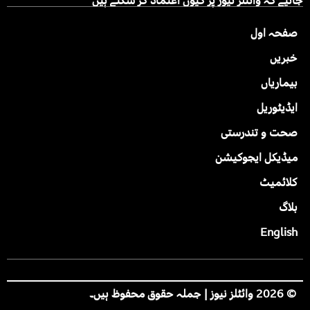
جانیے کہ وائٹلز نیوز پر کیوں اعتماد کر سکتے ہیں
صفحہ اول
خبریں
بیماریاں
ایڈیٹوریل
صحت و تندرستی
میڈیکل ایجوکیشن
کلائمیٹ
بلاگ
English
© 2026 وائٹلز نیوز | جملہ حقوق محفوظ ہیں۔