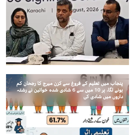
پنجاب میں تعلیم کے فروغ سے کزن میرج کا رجحان کم
ہونے لگا، ہر 10 میں سے 6 شادی شدہ خواتین نے رشتہ
داروں میں شادی کی