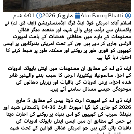
Abu Faruq Bhatti
مارچ 6, 2026
4:01 شام
اسلام آباد: امریکی فوڈ اینڈ ڈرگ ایڈمنسٹریشن (ایف ڈی اے) نے
پاکستان سے برآمد ہونے والے شہد اور متعدد دیگر غذائی
مصنوعات کے بارے میں حفاظتی خدشات کے باعث امپورٹ
الرٹس جاری کر دیے ہیں جن کے تحت امریکی بندرگاہوں پر ایسی
کھیپوں کو فوری طور پر روکنے اور ممکنہ طور پر ضبط کرنے کا
اختیار دیا گیا ہے۔
ایف ڈی اے کے مطابق ان مصنوعات میں اینٹی بایوٹک ادویات
کے اجزا، سالمونیلا بیکٹیریا، الرجی کا سبب بننے والےغیر ظاہر
شدہ اجزاء، زرعی ادویات کی باقیات اور زہریلی دھاتوں کی
موجودگی جیسے مسائل سامنے آئے ہیں۔
ایف ڈی اے کے امپورٹ الرٹ ڈیٹا بیس کے مطابق 5 مارچ
2026 کو جاری کیا گیا امپورٹ الرٹ 36-04 پاکستانی شہد اور
بلینڈڈ سیرپ کی کھیپوں کو اس بنیاد پر روکنے کی اجازت دیتا
ہے جس کے مطابق ان میں ایسی اینٹی بایوٹک ادویات کی
باقیات پائی گئی ہیں جو امریکی غذائی قوانین کے تحت شہد