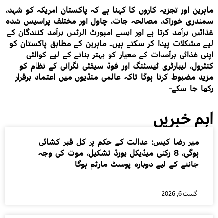
ماہرین اور تجزیہ کاروں کا کہنا ہے کہ پاکستان امریکہ کو شہد،
سمندری خوراک، مصالحہ جات، چاول اور مختلف پراسیس شدہ
غذائیں برآمد کرتا ہے اور ایسے امپورٹ الرٹس برآمد کنندگان کے
لیے مشکلات پیدا کر سکتے ہیں۔ ماہرین کے مطابق پاکستان کو
اپنی غذائی برآمدات کے معیار کو بہتر بنانے کے لیے کوالٹی
کنٹرول، لیبارٹری ٹیسٹنگ اور فوڈ سیفٹی نگرانی کے نظام کو
مزید مضبوط کرنا ہوگا تاکہ عالمی منڈیوں میں اعتماد برقرار
رکھا جا سکے-
اہم خبریں
میر رضا کیس: عدالت کے حکم پر کل قبر کشائی
ہوگی، 8 رکنی میڈیکل بورڈ تشکیل، موت کی وجہ
جاننے کے لیے دوبارہ پوسٹ مارٹم ہوگا
اگست 6, 2026