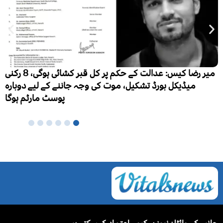
پاکستان میں فالج تیزی سے بڑھتا بحران، ہر سال 3 لاکھ 50
ہزار نئے مریض، ایک لاکھ اموات