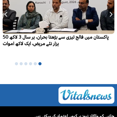
پنجاب میں تعلیم کے فروغ سے کزن میرج کا رجحان کم ہونے
لگا، ہر 10 میں سے 6 شادی شدہ خواتین نے رشتہ داروں میں
شادی کی
جانیے کہ وائٹلز نیوز پر کیوں اعتماد کر سکتے ہیں