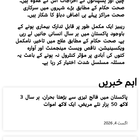
چین اور ہسپتالوں کے اخراجات اس کے علاوہ ہیں۔
صحت حکام کے مطابق بڑے شہروں میں سرکاری
صحت مراکز پہلے ہی اضافی دباؤ کا شکار ہیں۔
ریبیز ایک مکمل طور پر قابلِ تدارک بیماری ہونے کے
باوجود پاکستان میں ہر سال انسانی جانیں لے رہی
ہے۔ صحت حکام کے مطابق علاج میں تاخیر، نامکمل
ویکسینیشن، ناقص ویسٹ مینجمنٹ اور آوارہ
کتوں کی آبادی پر مؤثر کنٹرول نہ ہونے کے باعث یہ
مسئلہ مسلسل شدت اختیار کر رہا ہے۔
اہم خبریں
پاکستان میں فالج تیزی سے بڑھتا بحران، ہر سال 3
لاکھ 50 ہزار نئے مریض، ایک لاکھ اموات
اگست 4, 2026