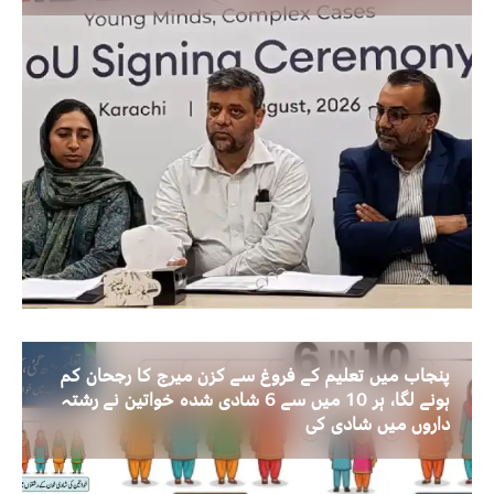
پنجاب میں تعلیم کے فروغ سے کزن میرج کا رجحان کم
ہونے لگا، ہر 10 میں سے 6 شادی شدہ خواتین نے رشتہ
داروں میں شادی کی