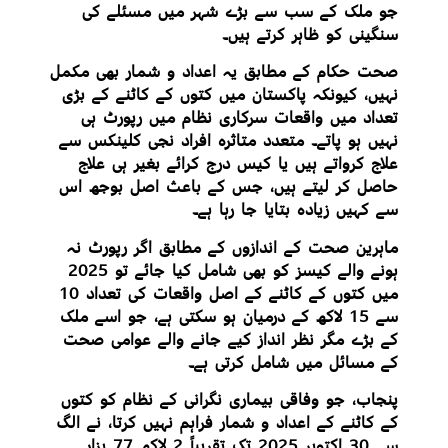
جو ملک کے سب سے بڑے شہر میں مسئلے کی
سنگینی کو ظاہر کرتے ہیں۔
صحت حکام کے مطابق یہ اعداد و شمار بھی مکمل
نہیں، کیونکہ پاکستان میں کتوں کے کاٹنے کے بڑی
تعداد میں واقعات سرکاری نظام میں رپورٹ ہی
نہیں ہو پاتے۔ متعدد متاثرہ افراد نجی کلینکس سے
علاج کرواتے ہیں یا کیس درج کرائے بغیر ہی علاج
حاصل کر لیتے ہیں، جس کے باعث اصل بوجھ اس
سے کہیں زیادہ بتایا جا رہا ہے۔
ماہرین صحت کے اندازوں کے مطابق اگر رپورٹ نہ
ہونے والے کیسز کو بھی شامل کیا جائے تو 2025
میں کتوں کے کاٹنے کے اصل واقعات کی تعداد 10
سے 15 لاکھ کے درمیان ہو سکتی ہے، جو اسے ملک
کے بڑے مگر نظر انداز کیے جانے والے عوامی صحت
کے مسائل میں شامل کرتی ہے۔
پنجاب، جو وفاقی بیماری نگرانی کے نظام کو کتوں
کے کاٹنے کے اعداد و شمار فراہم نہیں کرتا، نے الگ
سے 30 اکتوبر 2025 تک تقریباً 2 لاکھ 77 ہزار