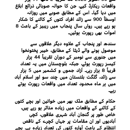
واقعات ریکارڈ کیے، جن کا حوالہ صوبائی ذرائع ابلاغ
میں دیا گیا۔ اس کے مطابق صوبے میں روزانہ
اوسطاً 900 سے زائد افراد کتوں کے کاٹنے کا شکار
ہو رہے ہیں۔ رواں سال پنجاب میں ریبیز کے باعث 8
اموات بھی رپورٹ ہوئیں۔
سندھ اور پنجاب کے علاوہ دیگر علاقوں سے
موصول ہونے والے ڈیٹا کے مطابق، خیبر پختونخوا
میں جنوری سے نومبر کے دوران تقریباً 44 ہزار
کیسز رپورٹ ہوئے، جبکہ بلوچستان میں یہ تعداد
قریباً 8 ہزار رہی۔ آزاد جموں و کشمیر میں 5 ہزار
سے زائد، گلگت بلتستان میں چند سو اور اسلام آباد
میں ہر ماہ محدود تعداد میں واقعات رپورٹ ہوتے
رہے۔
حکام کے مطابق ملک بھر میں خواتین اور بچے کتوں
کے کاٹنے کے واقعات میں زیادہ متاثر ہو رہے ہیں،
خاص طور پر گنجان آباد شہری علاقوں، کچی
آبادیوں اور ان مقامات پر جہاں کچرے کے ناقص
انتظام کے باعث آوارہ کتوں کی تعداد زیادہ ہے۔ بچے