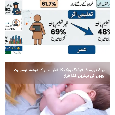
ورلڈ بریسٹ فیڈنگ ویک کا آغاز، ماں کا دودھ نومولود
بچوں کی بہترین غذا قرار