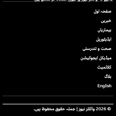
صفحہ اول
خبریں
بیماریاں
ایڈیٹوریل
صحت و تندرستی
میڈیکل ایجوکیشن
کلائمیٹ
بلاگ
English
© 2026 وائٹلز نیوز | جملہ حقوق محفوظ ہیں۔