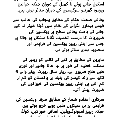
اسکول جاتے ہوئے یا کھیل کے دوران جبکہ خواتین
روزمرہ گھریلو سرگرمیوں کے دوران متاثر ہوتی ہیں۔
وفاقی صحت حکام کے مطابق پنجاب کی جانب سے
قومی بیماری نگرانی کے نظام میں ڈیٹا شیئر نہ کیے
جانے کے باعث وفاقی سطح پر ویکسین کی
ضروریات کا درست تخمینہ لگانا مشکل ہو جاتا ہے،
جس سے اینٹی ریبیز ویکسین کی فراہمی اور
منصوبہ بندی متاثر ہوتی ہے۔
ماہرین کے مطابق ہر کتے کے کاٹنے کو ریبیز کے
ممکنہ خطرے کے طور پر لیا جانا چاہیے اور فوری
طبی علاج ضروری ہے۔ رواں سال رپورٹ ہونے والے 6
لاکھ سے زائد کیسز کی بنیاد پر پاکستان کو کم از
کم اتنی ہی اینٹی ریبیز ویکسین کی خوراکوں کی
ضرورت پیش آئی۔
سرکاری اعدادو شمار کے مطابق صرف ویکسین کی
فراہمی پر ہی سیکڑوں ملین روپے خرچ ہوتے ہیں،
جبکہ ریبیز امیونوگلوبلین، اضافی خوراکیں، کولڈ