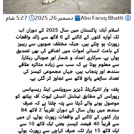
Abu Faruq Bhatti
دسمبر 26, 2025
5:27 شام
اسلام آباد: پاکستان میں سال 2025 کے دوران اب
تک آوارہ کتوں کے کاٹنے کے 6 لاکھ سے زائد واقعات
رپورٹ ہو چکے ہیں، جبکہ مختلف صوبوں سے ریبیز
کے باعث انسانی اموات میں اضافے کی بھی تصدیق
ہوئی ہے، سرکاری اعداد و شمار اور صوبائی ریکارڈ
سے معلوم ہوتا ہے کہ سب سے زیادہ متاثرہ علاقے
سندھ اور پنجاب ہیں، جہاں مجموعی کیسز کی
تعداد ساڑھے پانچ لاکھ سے تجاوز کر گئی ہے۔
ہفتہ وار انٹیگریٹڈ ڈیزیز سرویلنس اینڈ ریسپانس
رپورٹس کے مطابق نیشنل انسٹی ٹیوٹ آف ہیلتھ کو
موصول ہونے والے ڈیٹا سے پتہ چلتا ہے کہ صرف
سندھ میں رواں سال کے دوران تقریباً 2 لاکھ 84
ہزار کتوں کے کاٹنے کے واقعات رپورٹ ہوئے۔ ان میں
سے قریباً 40 فیصد کیسز، یعنی ایک لاکھ 10 سے
ایک لاکھ 15 ہزار تک، صرف کراچی سے رپورٹ ہوئے،