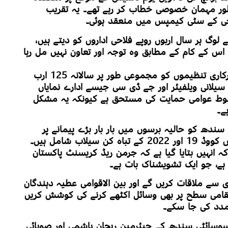
طور مہمان خصوصی خطاب کر رہے تھے۔ یہ تقریب
چی کے سٹی کیمپس میں منعقد ہوئی۔
 لوگ ہر سال اربوں روپے فلاحی اداروں کو دیتے ہیں،
س کے کام کے مطابق وہ توجہ اور تعاون نہیں مل رہا
انہوں نے کہا کہ کراچی کے شہری غیر سرکاری تنظیموں کو مجموعی طور پر سالانہ 125 ارب
سیلانی ویلفیئر اور جے ڈی سی جیسے ادارے نمایاں
ضبوط عوامی حمایت کی مستحق ہے کیونکہ یہ مشکل
ے۔
ندھ کو حالیہ برسوں میں بار بار بڑے پیمانے پر
لاب شامل ہیں۔
کہ انہیں بتایا گیا ہے کہ جرمن ریڈ کریسنٹ پاکستان
ی ہے، جو ایک تشویشناک بات ہے۔
 سے ملاقات کریں گے اور بین الاقوامی عطیہ دہندگان
قامی سطح پر بھی وسائل اکٹھے کرنے کی کوشش کریں
 مدد کی جا سکے۔
سوسائٹی سندھ کے چیئرمین ریحان ہاشمی اور صوبائی