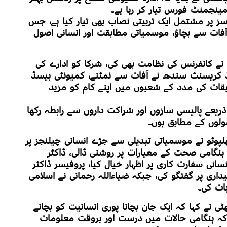
مینجمنٹ فورس تیار کر رہا ہے۔
ے کہا کہ ریڈ کریسنٹ نے 55 کورسز پر مشتمل ایک تربیتی نصاب بھی تیار کیا ہے، جس
ات سے بچاؤ، موسمیاتی مطابقت اور انسانی اصول
نے کانفرنس کی نظامت بھی کی، شرکا کو ادارے کی
یڈ کریسنٹ سندھ نے آفات سے نمٹنے، کمیونٹی بیسڈ
قات کی مدد کے شعبوں میں اپنے کام کو مزید
ذریعے پالیسی سازوں اور شراکت داروں سے رابطہ رکھا
صولوں کے مطابق ہوں۔
پوٹو نے موسمیاتی تبدیلی سے جڑے انسانی چیلنجز پر
 ہنگامی صحت کے معیارات پر روشنی ڈالی، ڈاکٹر
نی سفارت کاری پر اظہار خیال کیا، پروفیسر ڈاکٹر
اری پر گفتگو کی، جبکہ ضیاءاللہ رحمانی نے اسلامی
بات کی۔
ی نے کہا کہ ایک جان بچانا پوری انسانیت کو بچانے
یا کہ ہنگامی حالات میں درست اور بروقت معلومات