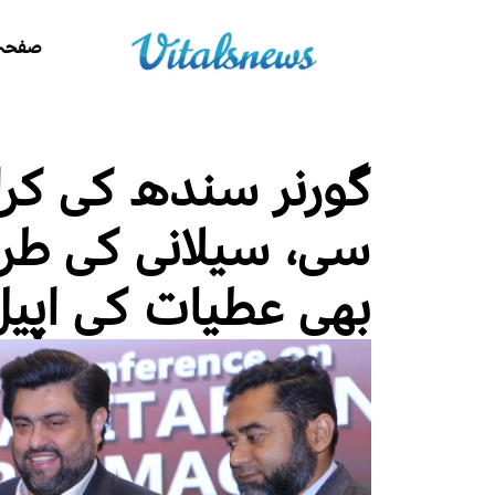
صفحہ 
گورنر سندھ کی کر
سی، سیلانی کی طر
بھی عطیات کی اپیل