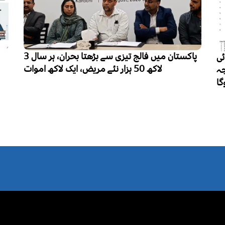
پاکستان میں فالج تیزی سے بڑھتا بحران، ہر سال 3
پنجاب میں تعلیم کے فروغ سے کزن میرج کا
رجحان کم ہونے لگا، ہر 10 میں سے 6 شادی شدہ
خواتین نے رشتہ داروں میں شادی کی