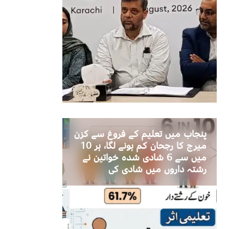
پنجاب میں تعلیم کے فروغ سے کزن
میرج کا رجحان کم ہونے لگا، ہر 10
میں سے 6 شادی شدہ خواتین نے
رشتہ داروں میں شادی کی