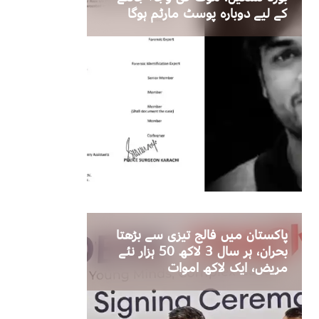
کے لیے دوبارہ پوسٹ مارٹم ہوگا
پاکستان میں فالج تیزی سے بڑھتا
بحران، ہر سال 3 لاکھ 50 ہزار نئے
مریض، ایک لاکھ اموات