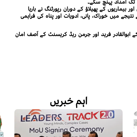
ں تک امداد پہنچ سکے۔
اور بیماریوں کے پھیلاؤ کے دوران رپورٹنگ نے بارہا
یجے میں خوراک، پانی، ادویات اور پناہ کی فراہمی
کے ابوالقادر فرید اور جرمن ریڈ کریسنٹ کے آصف امان
اہم خبریں