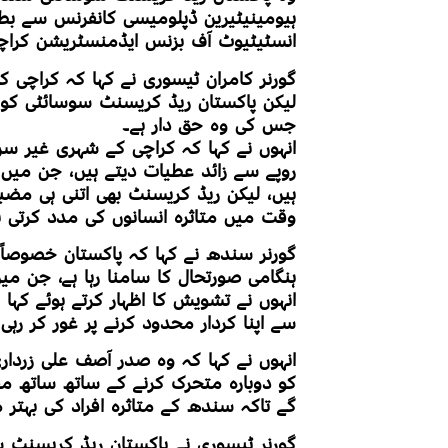
ہیومینیٹیرین ڈپلومیسی کانفرنس سے ب
انسٹیٹیوٹ آف بزنس ایڈمنسٹریشن کرا
گورنر کامران ٹیسوری نے کہا کہ کراچی کے
لیکن پاکستان ریڈ کریسنٹ سوسائٹی کو ا
جس کی وہ حق دار ہے۔
روپے سے زائد عطیات دیتے ہیں، جن میں 
ہیں، لیکن ریڈ کریسنٹ بھی اتنی ہی م
وقت میں متاثرہ انسانوں کی مدد کرتی ہ
گورنر سندھ نے کہا کہ پاکستان خصوصاً س
ہنگامی صورتحال کا سامنا رہا ہے، جن میں کووڈ 19 اور 2022 کے تباہ کن سی
انہوں نے تشویش کا اظہار کرتے ہوئے کہا 
سے اپنا کردار محدود کرنے پر غور کر رہ
انہوں نے کہا کہ وہ صدر آصف علی زرداری
کو دوبارہ متحرک کرنے کے ساتھ ساتھ م
گے تاکہ سندھ کے متاثرہ افراد کی بہتر
گورنر ٹیسوری نے پاکستان ریڈ کریسنٹ 