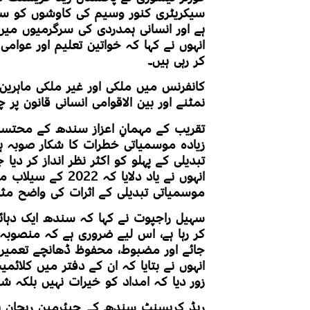
سیکریٹری کنور وسیم کی کاوشوں کو سراہتے
ہے اور انسانی ہمدردی کی سرگرمیوں میں
انہوں نے کہا کہ خواتین تعلیم اور عوا
کر رہی ہیں۔
کانفرنس میں ملکی اور غیر ملکی ماہری
نمٹنے اور بین الاقوامی انسانی قانون پر
تقریب کے مہمانِ اعزاز سندھ کے محت
زیادہ موسمیاتی خطرات کا شکار صوبہ ہ
تبدیلی کے پہلو کو اکثر نظر انداز کر دیا ج
انہوں نے یاد دلایا 
موسمیاتی تبدیلی کے اثرات کی واضح مثا
سہیل راجپوت نے کہا کہ سندھ ایک دہا
کر رہا ہے، اس لیے ضروری ہے کہ منصوب
جائے اور مضبوط، محفوظ ڈھانچے تعمیر 
انہوں نے بتایا کہ ان کے دفتر میں کلائم
زور دیا کہ امداد کو خیرات نہیں بلکہ ش
ریڈ کریسنٹ سندھ کے چیئرمین ریحان ہاش