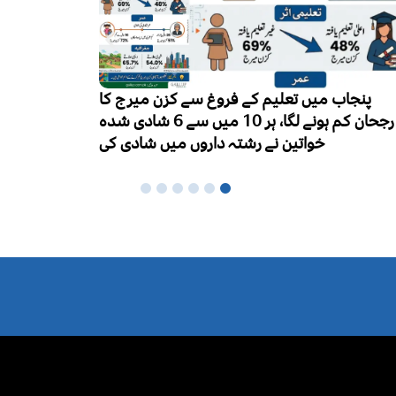
ایچ آئی وی
ورلڈ بریسٹ فیڈنگ ویک کا آغاز، ماں کا دودھ
ہزار تک 
نومولود بچوں کی بہترین غذا قرار