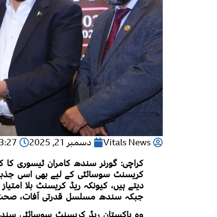
Vitals News
دسمبر 21, 2025
3:27 شام
کراچی: گورنر سندھ کامران ٹیسوری کا ک
کریسنٹ سوسائٹی کے لیے بھی اسی جذبے
دیتے ہیں، کیونکہ ریڈ کریسنٹ بلا امتی
جبکہ سندھ مسلسل قدرتی آفات، صحت کے