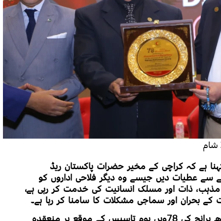
ہنا ہے کہ کراچی کے مخیر حضرات پاکستان ریڈ
 سے عطیات دیں جیسے وہ دیگر فلاحی اداروں کو
از مذہب، ذات اور مسلک انسانیت کی خدمت کر رہی ہے،
 بحران اور سماجی مشکلات کا سامنا کر رہا ہے۔
وہ پاکستان ریڈ کریسنٹ سوسائٹی سندھ برانچ کی 78ویں یوم تاسیس کے موقع پر منعقدہ