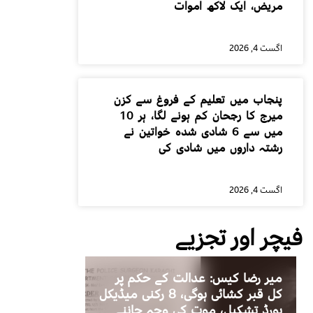
مریض، ایک لاکھ اموات
اگست 4, 2026
پنجاب میں تعلیم کے فروغ سے کزن
میرج کا رجحان کم ہونے لگا، ہر 10
میں سے 6 شادی شدہ خواتین نے
رشتہ داروں میں شادی کی
اگست 4, 2026
فیچر اور تجزیے
میر رضا کیس: عدالت کے حکم پر
کل قبر کشائی ہوگی، 8 رکنی میڈیکل
بورڈ تشکیل، موت کی وجہ جاننے