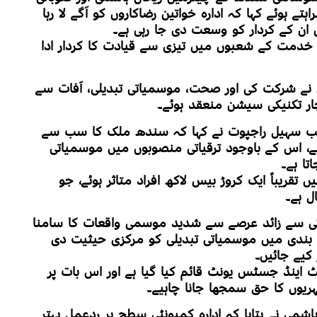
 ہوئے کہا کہ ادارہ خواتین رضاکاروں کو آگے لا رہا
 ان کے کردار کو وسعت دی جا رہی ہے۔
می خدمت کے شعبوں میں تیزی سے قیادت کا کردار ادا
ن نے شرکت کی اور صحت، موسمیاتی تبدیلی، آفات سے
 چار تکنیکی سیشن منعقد ہوئے۔
سب سہیل راجپوت نے کہا کہ سندھ ملک کا سب سے
ے، اس کے باوجود ترقیاتی منصوبوں میں موسمیاتی
اتا ہے۔
کہ 2022 کے سیلاب میں تقریباً ایک کروڑ بیس لاکھ افراد متاثر ہوئے، جو
ل ہے۔
ئی سے زائد عرصے سے شدید موسمی واقعات کا سامنا
ہ بندی میں موسمیاتی تبدیلی کو مرکزی حیثیت دی
کیے جائیں۔
یٹ اینڈ جسٹس یونٹ قائم کیا گیا ہے اور اس بات پر
ہریوں کا حق سمجھا جانا چاہیے۔
می نے بتایا کہ ادارہ کمیونٹی سطح پر ردعمل بہتر