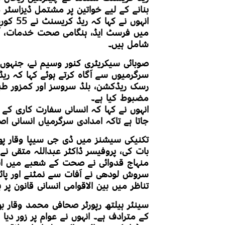
بنانے کے لیے خواتین پر مشتمل ڈیزاسٹر 
انہوں ن
میں فرسٹ ایڈ، ہنگامی صحت خدمات، آف
شامل ہیں۔
صوبائی سیکریٹری کنور وسیم نے، جنہوں 
سرگرمیوں سے آگاہ کرتے ہوئے کہا کہ ر
رسک ریڈکشن، بلڈ سروسز اور کمزور طب
مضبوط کیا ہے۔
انہوں نے کہا کہ انسانی سفارت کاری کے 
جاتا ہے تاکہ امدادی سرگرمیاں انسانی ا
تکنیکی سیشنز میں ڈی جی سیپا وقار پھل
بات کی، پروفیسر ڈاکٹر عبداللہ متقی نے
منہاج قدوائی نے صحت کے شعبے میں انسا
سروش لودھی نے آفات سے نمٹنے اور پائید
تناظر میں بین الاقوامی انسانی قانون پر 
سینئر ہیلتھ رپورٹر صحافی محمد وقار بھٹ
کے مترادف ہے۔ انہوں نے عوام پر زور د