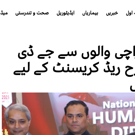
اول
خبریں
بیماریاں
ایڈیٹوریل
صحت و تندرستی
میڈی
اچی والوں سے جے ڈی
ح ریڈ کریسنٹ کے لیے