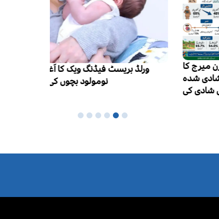
ایچ آئی وی
ورلڈ بریسٹ فیڈنگ ویک کا آغاز، ماں کا دودھ
ہزار تک 
نومولود بچوں کی بہترین غذا قرار