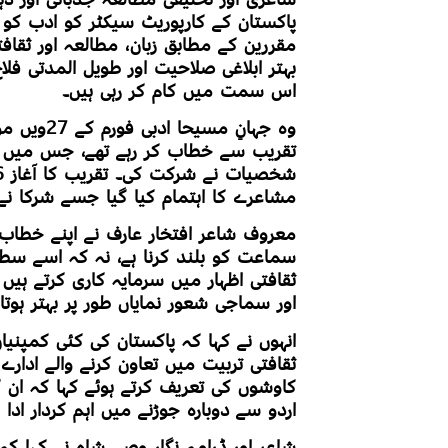
پاکستان کے کارپوریٹ سیکٹر کو ادب کو 
مقررین کے مطابق زبان، مطالعہ اور ثقاف
بہتر ابلاغی صلاحیت اور طویل المدتی فل
اس سمت میں کام کر رہی ہیں۔
وہ جہانِ م
تقریب سے خطاب کر رہے تھے، جس میں ملک
مشاعرے کا اہتمام کیا گیا جسے شرکا نے 
معروف شاعر افتخار عارف نے اپنے خطاب
سماعت کو بلند کرنا ہے، نہ کہ اسے سطحی
ثقافتی اظہار میں سرمایہ کاری کرتے ہیں
اور سماجی شعور نمایاں طور پر بہتر ہوتا 
انہوں نے کہا کہ پاکستان کی کئی کمپنیا
ثقافتی تربیت میں تعاون کرنے والے ادارے
کاوشوں کی تعریف کرتے ہوئے کہا کہ ان ک
اردو سے دوبارہ جوڑنے میں اہم کردار ادا ک
شاعر اور ڈرامہ نگار وصی شاہ نے کہا کہ ا