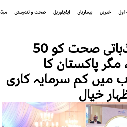
اول
خبریں
بیماریاں
ایڈیٹوریل
صحت و تندرستی
میڈی
شاعری ذہنی اور جذباتی صحت کو 50
 مگر پاکستان کا
ب میں کم سرمایہ کاری
ظہار خیال