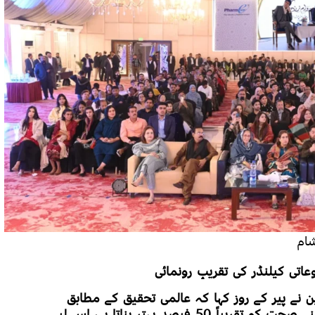
ن نے پیر کے روز کہا کہ عالمی تحقیق کے مطابق
شاعری اور تخلیقی مطالعہ جذباتی اور ذہنی صحت کو تقریباً 50 فیصد بہتر بناتا ہے، اس لیے