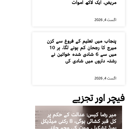
مریض، ایک لاکھ اموات
اگست 4, 2026
پنجاب میں تعلیم کے فروغ سے کزن
میرج کا رجحان کم ہونے لگا، ہر 10
میں سے 6 شادی شدہ خواتین نے
رشتہ داروں میں شادی کی
اگست 4, 2026
فیچر اور تجزیے
میر رضا کیس: عدالت کے حکم پر
کل قبر کشائی ہوگی، 8 رکنی میڈیکل
بورڈ تشکیل، موت کی وجہ جاننے