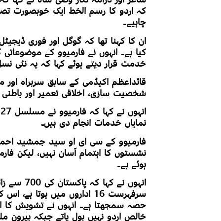
کہ اردو کا رسم الخط ایک خوبصورت تصو
چاہیے۔
ان کا کہنا تھا کہ گوگل اور فوری ڈیجیٹ
کیا ہے۔ انہوں نے فارمیوو کے موضوعات
خدمت قرار دیتے ہوئے کہا کہ یہ نئی نس
قائداعظم اکیڈمی کے سابق سربراہ اور م
شخصیت سازی، اخلاقی تعمیر اور باطنی غو
ا
نمایاں خدمات انجام دی ہیں۔
فارمیوو کے سی ای او سید جمشید احمد ن
نشستوں کا اہتمام آسان نہیں، لیکن فا
ہوئے ہے۔
انہوں نے کہ
سرفہرست 16 اداروں میں ہوتا ہ
حصہ سمجھتا ہے۔ انہوں نے تشویش کا اظ
خالص اردو نہیں بول پاتے جبکہ بیرونِ م