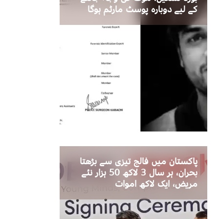
کے لیے دوبارہ پوسٹ مارٹم ہوگا
پاکستان میں فالج تیزی سے بڑھتا
بحران، ہر سال 3 لاکھ 50 ہزار نئے
مریض، ایک لاکھ اموات