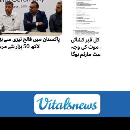
 قبر کشائی
لاکھ 50 ہزار نئے مریض، ایک لاکھ اموات
، موت کی وجہ
 مارٹم ہوگا