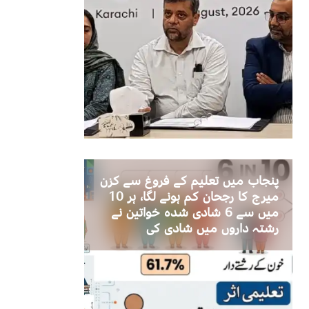
پنجاب میں تعلیم کے فروغ سے کزن
میرج کا رجحان کم ہونے لگا، ہر 10
میں سے 6 شادی شدہ خواتین نے
رشتہ داروں میں شادی کی