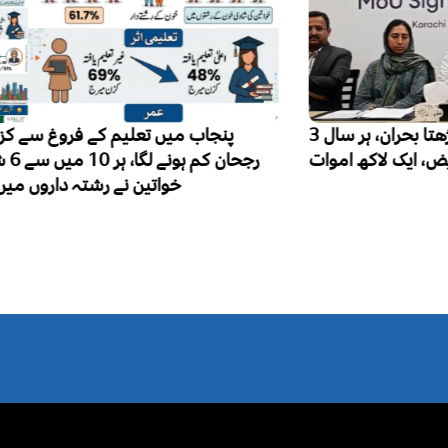
پاکستان میں فالج تیزی سے بڑھتا بحران، ہر سال 3
پنجاب میں تعلیم کے فروغ سے کزن میرج کا
رجحان کم ہونے لگا، ہر 10 میں سے 6 شادی شدہ
خواتین نے رشتہ داروں میں شادی کی