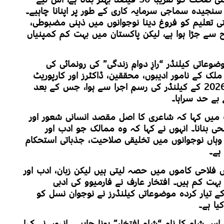
سنجیدہ سماجی سرمایہ کاری کے طور پر اپنانا چاہیے۔
تی تعلیم کو فروغ دینا نوجوانوں میں ذہنی مضبوطی،
اح سے جڑا ہوا ہے، لیکن پاکستان میں بہت کم کمپنیاں
سیحا ادبی فورم کے 27ویں موضوعاتی کیلنڈر “رازِ دوامِ زندگی” کی رونمائی کی
 کے نامور ادیبوں، محققین، ڈاکٹرز اور کارپوریٹ
شخصیات نے شرکت کی۔ تقریب کا آغاز 2026 کے کیلنڈر کی رسمِ اجرا سے ہوا، جس کے بعد
بے حد سراہا۔
 میں کہا کہ شاعری کا اصل مقصد انسانی شعور اور
 بنانا۔ انہوں نے کہا کہ وہ ممالک جو ادب اور
 وہاں نوجوانوں میں تخلیقی صلاحیت، جذباتی استحکام
ہے۔
ں فلاحی کاموں میں حصہ لیتی ہیں لیکن زبان، ادب اور
 بہت کم ہیں۔ افتخار عارف نے فارمیوو کی ادبی
ے تیار کردہ موضوعاتی کیلنڈرز نے نوجوان نسل کو
یا ہے۔
س شام کا نام “شامِ افتخار” ہونا چاہیے۔ انہوں نے کہا