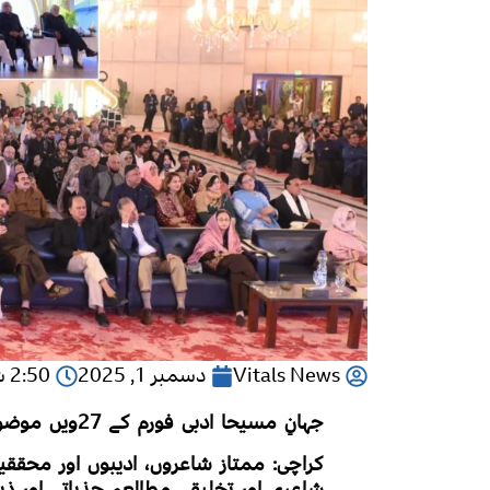
Vitals News
دسمبر 1, 2025
2:50 شام
جہانِ مسیحا ادبی فورم کے 27ویں موضوعاتی کیلنڈر کی تقریبِ رونمائی
کراچی: ممتاز شاعروں، ادیبوں اور محققی