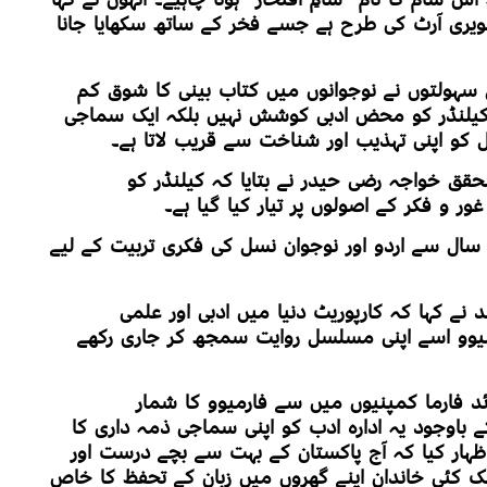
یری آرٹ کی طرح ہے جسے فخر کے ساتھ سکھایا جانا
ل سہولتوں نے نوجوانوں میں کتاب بینی کا شوق کم
ی کیلنڈر کو محض ادبی کوشش نہیں بلکہ ایک سماجی
ل کو اپنی تہذیب اور شناخت سے قریب لاتا ہے۔
حقق خواجہ رضی حیدر نے بتایا کہ کیلنڈر کو
ر و فکر کے اصولوں پر تیار کیا گیا ہے۔
نہوں نے کہا کہ فارمیوو نے مسلسل 27 سال سے اردو اور نوجوان نسل کی فکری تربیت کے لیے
ے کہا کہ کارپوریٹ دنیا میں ادبی اور علمی
رمیوو اسے اپنی مسلسل روایت سمجھ کر جاری رکھے
ا کہ پاکستان کی 700 سے زائد فارما کمپنیوں میں سے فارمیوو کا شمار
ے، اس کے باوجود یہ ادارہ ادب کو اپنی سماجی ذمہ داری کا
ہار کیا کہ آج پاکستان کے بہت سے بچے درست اور
لک کئی خاندان اپنے گھروں میں زبان کے تحفظ کا خاص