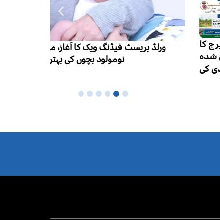
ایچ آئی وی
ورلڈ بریسٹ فیڈنگ ویک کا آغاز، ماں کا دودھ
ہزار تک 
نومولود بچوں کی بہترین غذا قرار