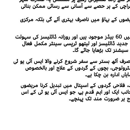
کراچی کے ہر حصے سے آسانی سے رسائی ممکن بناتی
ضوں کے بہاؤ میں ناصرف بہتری آئے گی بلکہ مرکزی
فی الحال ایس آئی یو ٹی ٹرسٹ اسپتال میں 60 بیڈز موجود ہیں اور روزانہ ڈائلیسز کی سہولت
 جدید ڈائلیسز اور لیتھو ٹرپسی سینٹر مکمل فعال
ر صرف آٹھ بستر سے سفر شروع کرنے والا ایس آئی یو ٹی
اینٹرولوجی، بچوں کے گردوں کے علاج اور بالخصوص
ں ادارہ بن چکا ہے۔
 فلاحی گردوں کے اسپتال میں تبدیل کرنا مریضوں
نب ایک اور اہم قدم ہے، جو ایس آئی یو ٹی کے اس
ج ہر ضرورت مند تک پہنچے۔