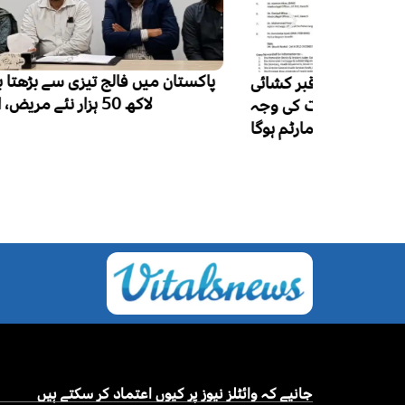
 قبر کشائی
لاکھ 50 ہزار نئے مریض، ایک لاکھ اموات
، موت کی وجہ
 مارٹم ہوگا
جانیے کہ وائٹلز نیوز پر کیوں اعتماد کر سکتے ہیں