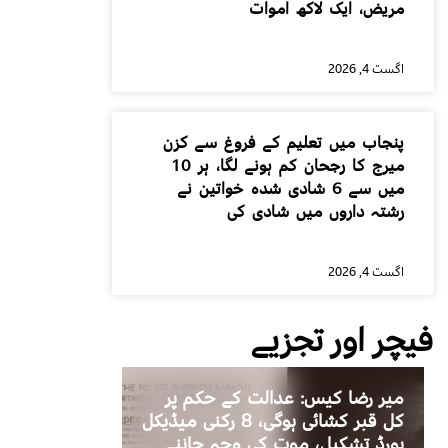
مریض، ایک لاکھ اموات
اگست 4, 2026
پنجاب میں تعلیم کے فروغ سے کزن
میرج کا رجحان کم ہونے لگا، ہر 10
میں سے 6 شادی شدہ خواتین نے
رشتہ داروں میں شادی کی
اگست 4, 2026
فیچر اور تجزیے
میر رضا کیس: عدالت کے حکم پر
کل قبر کشائی ہوگی، 8 رکنی میڈیکل
بورڈ تشکیل، موت کی وجہ جاننے