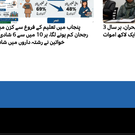
پاکستان میں فالج تیزی سے بڑھتا بحران، ہر سال 3
پنجاب میں تعلیم کے فروغ سے کزن میرج کا
رجحان کم ہونے لگا، ہر 10 میں سے 6 شادی شدہ
خواتین نے رشتہ داروں میں شادی کی