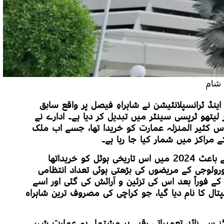
نڈ ٹرانسپلانٹیشن نے شاہراہِ فیصل پر واقع سابق
 لیتھو ٹرپسی سینٹر میں تبدیل کر دیا ہے۔ ادارے نے
14 ارب روپے میں اس کثیر المنزلہ عمارت کو خریدا تھا، جسے اب ملک
راکز میں شمار کیا جا رہا ہے۔
ایس آئی یو ٹی نے جگہ کی شدید کمی کے باعث 2024 میں اس تاریخی ہوٹل کو خریداتھا
ولوجی کے مریضوں کی بڑھتی ہوئی تعداد انتظامی
ے فوراً بعد اس کی تزئین و آرائش کی گئی اور اسے
تال کا نام دیا گیا، جو کراچی کی مصروف ترین شاہراہ
رقبے اور 47 ہزار مربع گز سے زائد تعمیراتی رقبے پر مشتمل یہ عمارت شہر