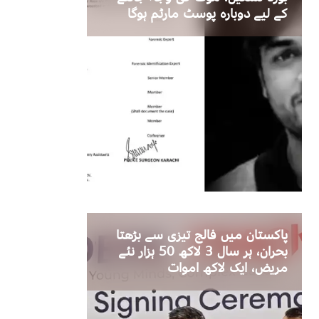
کے لیے دوبارہ پوسٹ مارٹم ہوگا
پاکستان میں فالج تیزی سے بڑھتا
بحران، ہر سال 3 لاکھ 50 ہزار نئے
مریض، ایک لاکھ اموات