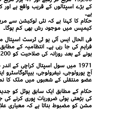
کے بڑے اسپتالوں کے قریب واقع ہے اور 
ہے۔
حکام کا کہنا ہے کہ نئی لوکیشن سے مری
کیمپس میں موجود رش بھی کم ہوگا۔
فراہم کی جا رہی ہے۔ انتظامیہ کے مطابق
ہونے کے بعد روزانہ کی صلاحیت کو 200 سیشنز تک بڑھایا جائے گا۔
1971 میں سول اسپتال کراچی کے اند
آج یورولوجی، نیفرولوجی، ہیپاٹوگاسٹرو 
عضو منتقلی کے شعبوں میں ملک کا نمایا
حکام کے مطابق ایک سابق ہوٹل کو جدید،
کی بڑھتی ہوئی ضروریات پوری کرنے کی جا
مشن کو مضبوط بناتا ہے کہ معیاری علا