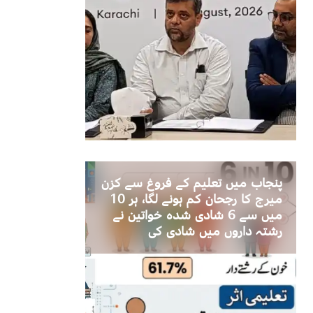
پنجاب میں تعلیم کے فروغ سے کزن
میرج کا رجحان کم ہونے لگا، ہر 10
میں سے 6 شادی شدہ خواتین نے
رشتہ داروں میں شادی کی