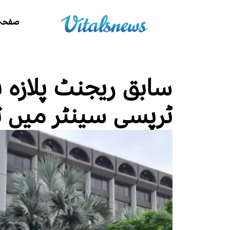
صفحہ 
سابق ریجنٹ پلازہ ب
ٹرپسی سینٹر میں ت