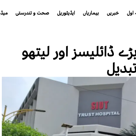
اول
خبریں
بیماریاں
ایڈیٹوریل
صحت و تندرستی
میڈی
ڑے ڈائلیسز اور لیتھو
بدیل