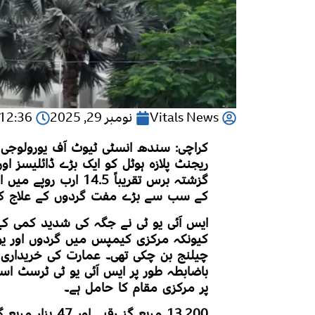
Vitals News
نومبر 29, 2025
12:36 شام
کراچی: سندھ انسٹی ٹیوٹ آف یورولوجی ای
ریجنٹ پلازہ ہوٹل کو ایک بڑے ڈائلیسز اور
گزشتہ برس تقریباً .5
کے سب سے بڑے مفت گردوں کے علاج کے م
کیونکہ مرکزی کیمپس میں گردوں اور یور
چیلنج بن چکی تھی۔ عمارت کی خریداری ک
باضابطہ طور پر ایس آئی یو ٹی ٹرسٹ اسپ
پر مرکزی مقام کا حامل ہے۔
13,200 مربع گز 