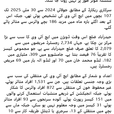
سلسلہ مؤثر طور پر نہیں روکا جا سکا۔
سرکاری ریکارڈ کے مطابق جولائی 2024 سے 30 مئی 2025 تک
107 بچوں میں ایچ آئی وی کی تشخیص ہوئی تھی، جبکہ اس
کے بعد اگلے بارہ ماہ میں مزید 186 بچے وائرس سے متاثر پائے
گئے۔
حیدرآباد ضلع اس وقت ڈویژن میں ایچ آئی وی کا سب سے بڑا
مرکز بن چکا ہے، جہاں 2,734 رجسٹرڈ مریضوں میں سے
2,079 کا تعلق صرف ضلع حیدرآباد سے ہے، جو مجموعی کیسز
کا تقریباً 76 فیصد بنتا ہے۔ جامشورو میں 309، مٹیاری میں
182، ٹنڈو محمد خان میں 70 اور ٹنڈو الہ یار میں 69 مریض
رجسٹرڈ ہیں۔
اعداد و شمار کے مطابق ایچ آئی وی کی منتقلی کی سب سے
بڑی وجہ جنسی تعلقات ہیں، جن سے 1,531 افراد متاثر ہوئے۔
غیر محفوظ خون کی منتقلی سے 872 افراد وائرس کا شکار
ہوئے، جبکہ انجیکشن کے ذریعے منشیات استعمال کرنے والوں
میں 151 کیسز رپورٹ ہوئے۔ آلودہ سرنجوں سے 93 افراد متاثر
ہوئے، 31 کیسز میں وجہ معلوم نہیں ہو سکی، جبکہ ماں سے
بچے میں منتقلی کے 13، سرجری یا ڈینٹل طریقہ کار سے 10