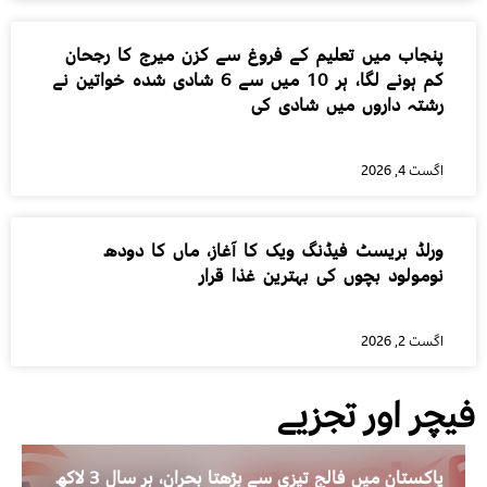
پنجاب میں تعلیم کے فروغ سے کزن میرج کا رجحان
کم ہونے لگا، ہر 10 میں سے 6 شادی شدہ خواتین نے
رشتہ داروں میں شادی کی
اگست 4, 2026
ورلڈ بریسٹ فیڈنگ ویک کا آغاز، ماں کا دودھ
نومولود بچوں کی بہترین غذا قرار
اگست 2, 2026
فیچر اور تجزیے
پاکستان میں فالج تیزی سے بڑھتا بحران، ہر سال 3 لاکھ