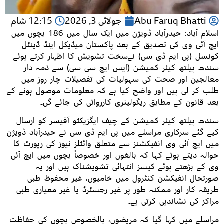
Abu Faruq Bhatti
جولائی 3, 2026
12:15 شام
اسلام آباد: حیدرآباد ڈویژن میں ایک سال میں 186 بچوں میں
ایچ آئی وی کی تصدیق کے بعد پاکستان میڈیکل اینڈ ڈینٹل
کونسل (پی ایم ڈی سی) نےسخت تشویش کا اظہار کرتے ہوئے
سندھ ہیلتھ کیئر کمیشن (ایس ایچ سی سی) سے ذمہ دار
معالجین اور صحت کی سہولیات کی تفصیلات چار روز میں
طلب کر لی ہیں اور واضح کیا ہے کہ معلومات موصول ہونے کے
بعد قانون کے مطابق ریگولیٹری کارروائی کی جائے گی۔
سندھ ہیلتھ کیئر کمیشن کے چیف ایگزیکٹو آفیسر کو ارسال
کیے گئے سرکاری مراسلے میں پی ایم ڈی سی نے حیدرآباد ڈویژن
میں ایچ آئی وی انفیکشنز سے متعلق وائٹلز نیوز کی رپورٹ کا
حوالہ دیتے ہوئے کہا کہ بالغوں اور خصوصاً بچوں میں ایچ آئی
وی کے بڑھتے ہوئے کیسز انتہائی تشویشناک ہیں اور یہ
صورتحال انفیکشن کنٹرول میں خامیوں، غیر محفوظ طبی
طریقہ کار اور ممکنہ طور پر غیر رجسٹرڈ یا غیر معیاری طبی
مراکز کی نشاندہی کرتی ہے۔
مراسلے میں کہا گیا کہ مریضوں، بالخصوص بچوں کی حفاظت