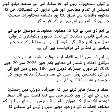
پر کوئی سمجھوتہ نہیں کیا جا سکتا، اس لیے سندھ ہیلتھ کیئر
کمیشن ان تمام معالجین اور طبی اداروں کی تفصیلات، جن کا
مذکورہ واقعات سے تعلق بنتا ہو، متعلقہ دستاویزات سمیت
چار روز کے اندر پی ایم ڈی سی کو فراہم کرے۔
پی ایم ڈی سی نے کہا کہ مطلوبہ معلومات موصول ہونے کے
بعد اپنے قانونی مینڈیٹ کے تحت ضروری ریگولیٹری کارروائی
عمل میں لائی جائے گی۔ کونسل نے اس معاملے کو ترجیحی
بنیادوں پر نمٹانے کی درخواست بھی کی ہے۔
پی ایم ڈی سی کا یہ اقدام ایسے وقت سامنے آیا ہے جب
سرکاری اعداد و شمار کے مطابق یکم جون 2025 سے 20 جون
2026 کے دوران حیدرآباد ڈویژن میں 186 بچوں میں ایچ آئی
وی کی تشخیص ہوئی، جس کے بعد رجسٹرڈ متاثرہ بچوں کی
مجموعی تعداد 293 ہو گئی ہے۔
اعداد و شمار ظاہر کرتے ہیں کہ حیدرآباد ڈویژن میں رجسٹرڈ
بچوں کے ایچ آئی وی کیسز میں سے 63 فیصد سے زائد صرف
گزشتہ ایک سال کے دوران سامنے آئے، جس سے ظاہر ہوتا ہے کہ
مختلف اقدامات کے باوجود بچوں میں وائرس کی منتقلی کا