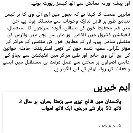
اور پیشہ ورانہ نمائش سے آٹھ کیسز رپورٹ ہوئے۔
ماہرین صحت کا کہنا ہے کہ بچوں میں ایچ آئی وی کا ہر کیس
بنیادی طور پر قابلِ تدارک وجوہات سے منسلک ہوتا ہے، جن
میں غیر محفوظ خون کی منتقلی، آلودہ سرنجوں کا استعمال،
انفیکشن کنٹرول میں ناکامی اور ماں سے بچے میں وائرس کی
منتقلی شامل ہیں۔ ان کے مطابق خون کی منتقلی کے مراکز کی
مؤثر نگرانی، عطیہ شدہ خون کی لازمی اسکریننگ، حاملہ خواتین
کی ایچ آئی وی جانچ اور طبی مراکز میں انفیکشن سے بچاؤ کے
عالمی اصولوں پر سختی سے عمل درآمد ہی مستقبل میں ایسے
واقعات کی روک تھام کے لیے ناگزیر ہے۔
اہم خبریں
پاکستان میں فالج تیزی سے بڑھتا بحران، ہر سال 3
لاکھ 50 ہزار نئے مریض، ایک لاکھ اموات
اگست 4, 2026