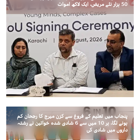
50 ہزار نئے مریض، ایک لاکھ اموات
پنجاب میں تعلیم کے فروغ سے کزن میرج کا رجحان کم
ہونے لگا، ہر 10 میں سے 6 شادی شدہ خواتین نے رشتہ
داروں میں شادی کی