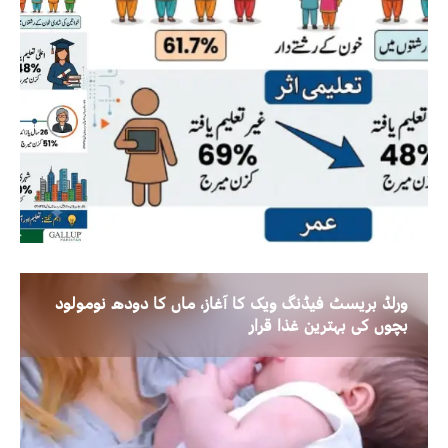
ورلڈ بریسٹ فیڈنگ ویک کا آغاز، ماں کا دودھ نومولود
بچوں کی بہترین غذا قرار