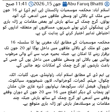
Abu Faruq Bhatti
جون 15, 2026
11:41 صبح
اسلام آباد: محکمہ موسمیات پاکستان (پی ایم ڈی) نے 16 جون
سے ملک کے بالائی اور وسطی علاقوں میں آندھی، گرد آلود
ہواؤں، گرج چمک کے ساتھ بارش اور بعض مقامات پر ژالہ باری
کی پیشگوئی کرتے ہوئے شہریوں، مسافروں اور متعلقہ اداروں کو
احتیاطی تدابیر اختیار کرنے کی ہدایت کی ہے۔
محکمہ موسمیات کے مطابق ایک مغربی ہوا کا سلسلہ 16
جون کو ملک کے بالائی علاقوں میں داخل ہوگا اور 20 جون تک
برقرار رہنے کا امکان ہے، جبکہ بحیرہ عرب سے آنے والی مرطوب
ہوائیں بھی بالائی اور وسطی علاقوں میں داخل ہوں گی جس کے
باعث بارشوں اور گرج چمک کے امکانات بڑھ جائیں گے۔
پی ایم ڈی کے مطابق اسلام آباد، راولپنڈی، مری، گلیات، اٹک،
چکوال، جہلم، گجرات، گوجرانوالہ، لاہور، شیخوپورہ، سیالکوٹ،
نارووال، فیصل آباد، سرگودھا، بہاولپور، ڈیرہ غازی خان، ملتان
اور پنجاب کے دیگر اضلاع میں 16 سے 20 جون کے دوران وقفے
وقفے سے آندھی اور گرج چمک کے ساتھ بارش جبکہ چند
مقامات پر موسلادھار بارش اور ژالہ باری متوقع ہے۔