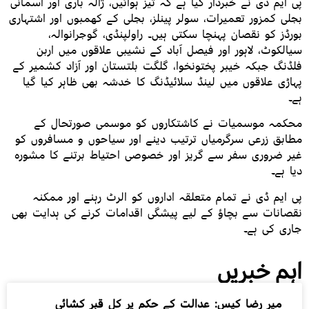
پی ایم ڈی نے خبردار کیا ہے کہ تیز ہوائیں، ژالہ باری اور آسمانی
بجلی کمزور تعمیرات، سولر پینلز، بجلی کے کھمبوں اور اشتہاری
بورڈز کو نقصان پہنچا سکتی ہیں۔ راولپنڈی، گوجرانوالہ،
سیالکوٹ، لاہور اور فیصل آباد کے نشیبی علاقوں میں اربن
فلڈنگ جبکہ خیبر پختونخوا، گلگت بلتستان اور آزاد کشمیر کے
پہاڑی علاقوں میں لینڈ سلائیڈنگ کا خدشہ بھی ظاہر کیا گیا
ہے۔
محکمہ موسمیات نے کاشتکاروں کو موسمی صورتحال کے
مطابق زرعی سرگرمیاں ترتیب دینے اور سیاحوں و مسافروں کو
غیر ضروری سفر سے گریز اور خصوصی احتیاط برتنے کا مشورہ
دیا ہے۔
پی ایم ڈی نے تمام متعلقہ اداروں کو الرٹ رہنے اور ممکنہ
نقصانات سے بچاؤ کے لیے پیشگی اقدامات کرنے کی ہدایت بھی
جاری کی ہے۔
اہم خبریں
میر رضا کیس: عدالت کے حکم پر کل قبر کشائی