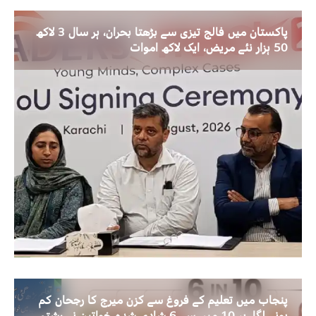
پاکستان میں فالج تیزی سے بڑھتا بحران، ہر سال 3 لاکھ
50 ہزار نئے مریض، ایک لاکھ اموات
پنجاب میں تعلیم کے فروغ سے کزن میرج کا رجحان کم
ہونے لگا، ہر 10 میں سے 6 شادی شدہ خواتین نے رشتہ