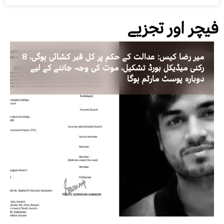
فیچر اور تجزیے
میر رضا کیس: عدالت کے حکم پر کل قبر کشائی ہوگی، 8
رکنی میڈیکل بورڈ تشکیل، موت کی وجہ جاننے کے لیے
دوبارہ پوسٹ مارٹم ہوگا