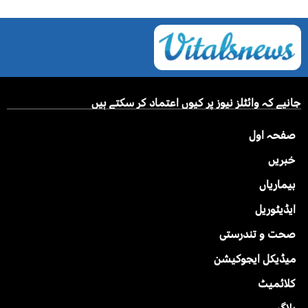
جانیے کہ وائٹلز نیوز پر کیوں اعتماد کر سکتے ہیں
صفحہ اول
خبریں
بیماریاں
ایڈیٹوریل
صحت و تندرستی
میڈیکل ایجوکیشن
کلائمیٹ