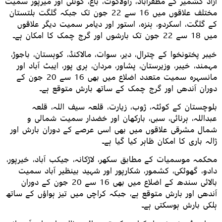
آزاد کشمیر کے مظفرآباد، راولاکوٹ، باغ، کوٹلی اور میرپور سمیت
مختلف علاقوں میں 16 سے 22 جون تک جبکہ گلگت بلتستان
کے گلگت، اسکردو، ہنزہ، استور اور دیامر سمیت دیگر علاقوں
میں 18 سے 22 جون تک بارشوں اور گرج چمک کا امکان ہے۔
خیبر پختونخوا کے چترال، دیر، سوات، مالاکنڈ، کوہستان، باجوڑ،
مہمند، خیبر، وزیرستان، پشاور، مردان، ہری پور، ایبٹ آباد اور
مانسہرہ سمیت متعدد اضلاع میں بھی 16 سے 20 جون کے
دوران آندھی اور گرج چمک کے ساتھ بارش متوقع ہے۔
بلوچستان کے کوئٹہ، ژوب، زیارت، قلعہ سیف اللہ، قلعہ
عبداللہ، ہرنائی، سبی، بارکھان اور خضدار سمیت شمالی و
شمال مشرقی علاقوں میں بھی اسی عرصے کے دوران بارش اور
ژالہ باری کا امکان ظاہر کیا گیا ہے۔
محکمہ موسمیات کے مطابق سکھر، لاڑکانہ، جیکب آباد، خیرپور،
دادو، گھوٹکی، کشمور، شکارپور اور شہید بینظیر آباد سمیت
بالائی سندھ کے اضلاع میں بھی 16 سے 20 جون کے دوران
آندھی اور بارش متوقع ہے، جبکہ کراچی میں تیز ہواؤں کے ساتھ
ہلکی بارش ہوسکتی ہے۔