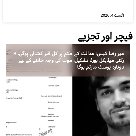
اگست 4, 2026
فیچر اور تجزیے
میر رضا کیس: عدالت کے حکم پر کل قبر کشائی ہوگی، 8
رکنی میڈیکل بورڈ تشکیل، موت کی وجہ جاننے کے لیے
دوبارہ پوسٹ مارٹم ہوگا