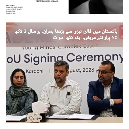
پاکستان میں فالج تیزی سے بڑھتا بحران، ہر سال 3 لاکھ
50 ہزار نئے مریض، ایک لاکھ اموات