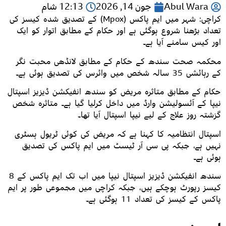
Abul Wara
جون 14, 2026
12:13 شام
کراچی: شہر میں ایم پاکس (Mpox) کے تصدیق شدہ کیسز کی
تعداد بڑھنا شروع ہوگئی ہے اور حکام کے مطابق اتوار کو ایک
اور کیس سامنے آیا ہے۔
محکمہ صحت سندھ کے حکام کے مطابق لانڈھی محبت نگر
کے رہائشی 35 سالہ شخص میں وائرس کی تصدیق ہوئی ہے۔
حکام کے مطابق متاثرہ مریض کو سندھ انفیکشن ڈیزیز اسپتال
نیپا کے آئسولیشن وارڈ میں داخل کرلیا گیا ہے۔ متاثرہ شخص
گزشتہ روز علاج کے لیے نیپا اسپتال آیا تھا۔
اسپتال انتظامیہ کا کہنا ہے کہ مریض کی کوئی ٹریول ہسٹری
نہیں ہے، جبکہ پی سی آر ٹیسٹ میں ایم پاکس کی تصدیق
ہوئی ہے۔
سندھ انفیکشن ڈیزیز اسپتال نیپا میں اب تک ایم پاکس کے 8
کیسز رپورٹ ہوچکے ہیں، جبکہ کراچی میں مجموعی طور پر ایم
پاکس کے کیسز کی تعداد 11 ہوگئی ہے۔