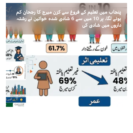
پنجاب میں تعلیم کے فروغ سے کزن میرج کا رجحان کم
ہونے لگا، ہر 10 میں سے 6 شادی شدہ خواتین نے رشتہ
داروں میں شادی کی