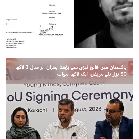
پاکستان میں فالج تیزی سے بڑھتا بحران، ہر سال 3 لاکھ
50 ہزار نئے مریض، ایک لاکھ اموات