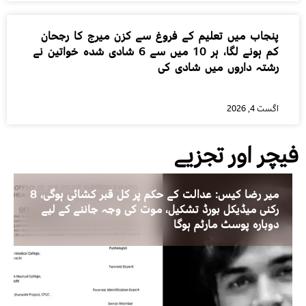
پنجاب میں تعلیم کے فروغ سے کزن میرج کا رجحان
کم ہونے لگا، ہر 10 میں سے 6 شادی شدہ خواتین نے
رشتہ داروں میں شادی کی
اگست 4, 2026
فیچر اور تجزیے
میر رضا کیس: عدالت کے حکم پر کل قبر کشائی ہوگی، 8
رکنی میڈیکل بورڈ تشکیل، موت کی وجہ جاننے کے لیے
دوبارہ پوسٹ مارٹم ہوگا