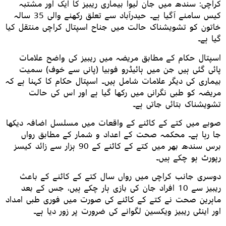
کراچی: سندھ میں جان لیوا بیماری ریبیز کا ایک اور مشتبہ
کیس سامنے آگیا ہے۔ حیدرآباد سے تعلق رکھنے والی 35 سالہ
خاتون کو تشویشناک حالت میں جناح اسپتال کراچی منتقل کیا
گیا ہے۔
اسپتال حکام کے مطابق مریضہ میں ریبیز کی واضح علامات
پائی گئی ہیں جن میں ہائیڈرو فوبیا (پانی سے خوف) سمیت
بیماری کی دیگر علامات شامل ہیں۔ اسپتال حکام کا کہنا ہے کہ
مریضہ کو طبی نگرانی میں رکھا گیا ہے اور اس کی حالت
تشویشناک بتائی جاتی ہے۔
صوبے میں کتے کے کاٹنے کے واقعات میں مسلسل اضافہ دیکھا
جا رہا ہے۔ محکمہ صحت کے اعداد و شمار کے مطابق رواں
برس سندھ بھر میں کتے کے کاٹنے کے 90 ہزار سے زائد کیسز
رپورٹ ہو چکے ہیں۔
دوسری جانب کراچی میں رواں سال کتے کے کاٹنے کے باعث
ریبیز سے 10 افراد جان کی بازی ہار چکے ہیں، جس کے بعد
ماہرین صحت نے کتے کے کاٹنے کی صورت میں فوری طبی امداد
اور اینٹی ریبیز ویکسین لگوانے کی ضرورت پر زور دیا ہے۔