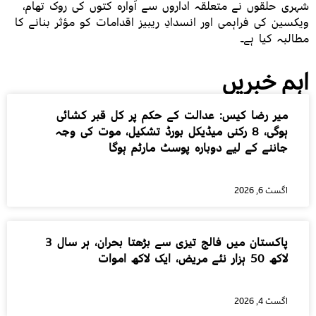
شہری حلقوں نے متعلقہ اداروں سے آوارہ کتوں کی روک تھام،
ویکسین کی فراہمی اور انسدادِ ریبیز اقدامات کو مؤثر بنانے کا
مطالبہ کیا ہے۔
اہم خبریں
میر رضا کیس: عدالت کے حکم پر کل قبر کشائی
ہوگی، 8 رکنی میڈیکل بورڈ تشکیل، موت کی وجہ
جاننے کے لیے دوبارہ پوسٹ مارٹم ہوگا
اگست 6, 2026
پاکستان میں فالج تیزی سے بڑھتا بحران، ہر سال 3
لاکھ 50 ہزار نئے مریض، ایک لاکھ اموات
اگست 4, 2026