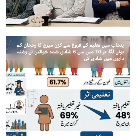
پنجاب میں تعلیم کے فروغ سے کزن میرج کا رجحان کم
ہونے لگا، ہر 10 میں سے 6 شادی شدہ خواتین نے رشتہ
داروں میں شادی کی