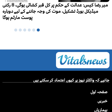
میر رضا کیس: عدالت کے حکم پر کل قبر کشائی ہوگی، 8 رکنی
ہزار نئے مریض،
کے لیے دوبارہ
سٹ مارٹم ہوگا
جانیے کہ وائٹلز نیوز پر کیوں اعتماد کر سکتے ہیں
صفحہ اول
خبریں
بیماریاں