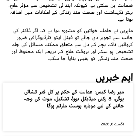
ضمانت بن سکتی ہے، کیونکہ ابتدائی تشخیص سے مؤثر علاج،
بہتر نگہداشت اور صحت مند زندگی کے امکانات میں اضافہ
ہوتا ہے۔
ماہرین نے حاملہ خواتین کو مشورہ دیا ہے کہ اگر ڈاکٹر کی
جانب سے تجویز دی جائے تو فیٹل ایکو کارڈیوگرافی ضرور
کروائیں تاکہ بچے کے دل سے متعلق ممکنہ مسائل کی جلد
تشخیص ہو سکے اور بروقت علاج کے ذریعے ایک محفوظ اور
صحت مند زندگی کو یقینی بنایا جا سکے۔
اہم خبریں
میر رضا کیس: عدالت کے حکم پر کل قبر کشائی
ہوگی، 8 رکنی میڈیکل بورڈ تشکیل، موت کی وجہ
جاننے کے لیے دوبارہ پوسٹ مارٹم ہوگا
اگست 6, 2026