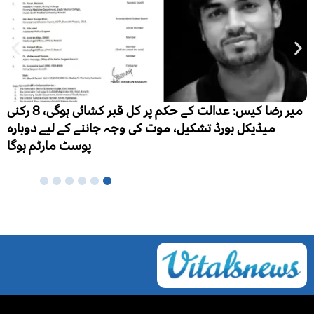
ا کیس: عدالت کے حکم پر کل قبر کشائی ہوگی، 8 رکنی
ہزار نئے مریض، ایک لاکھ 
بارہ
ہوگا