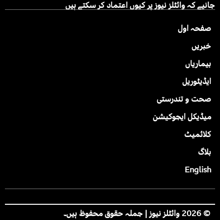
جانیے کہ وائٹلز نیوز پر کیوں اعتماد کر سکتے ہیں
صفحہ اول
خبریں
بیماریاں
ایڈیٹوریل
صحت و تندرستی
میڈیکل ایجوکیشن
کلائمیٹ
بلاگ
English
© 2026 وائٹلز نیوز | جملہ حقوق محفوظ ہیں۔