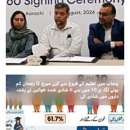
پنجاب میں تعلیم کے فروغ سے کزن میرج کا رجحان کم
ہونے لگا، ہر 10 میں سے 6 شادی شدہ خواتین نے رشتہ
داروں میں شادی کی