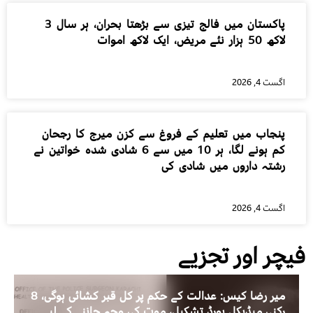
پاکستان میں فالج تیزی سے بڑھتا بحران، ہر سال 3
لاکھ 50 ہزار نئے مریض، ایک لاکھ اموات
اگست 4, 2026
پنجاب میں تعلیم کے فروغ سے کزن میرج کا رجحان
کم ہونے لگا، ہر 10 میں سے 6 شادی شدہ خواتین نے
رشتہ داروں میں شادی کی
اگست 4, 2026
فیچر اور تجزیے
میر رضا کیس: عدالت کے حکم پر کل قبر کشائی ہوگی، 8
رکنی میڈیکل بورڈ تشکیل، موت کی وجہ جاننے کے لیے