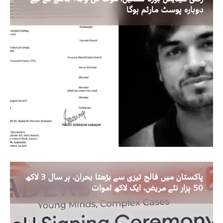
دوبارہ پوسٹ مارٹم ہوگا
پاکستان میں فالج تیزی سے بڑھتا بحران، ہر سال 3 لاکھ
50 ہزار نئے مریض، ایک لاکھ اموات