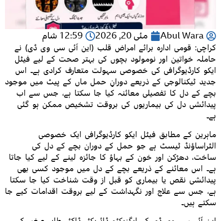
Abul Wara
مئی 20, 2026
12:59 شام
کراچی: قومی ادارہ برائے امراض قلب (این آئی سی وی ڈی) نے
حاملہ خواتین اور نومولود بچوں کی بہتر صحت کے لیے فیٹل
ایکو کارڈیوگرافی کی خصوصی سہولت متعارف کرادی ہے۔ اس
جدید ٹیکنالوجی کے ذریعے دورانِ حمل ماں کے پیٹ میں موجود
بچے کے دل کا تفصیلی معائنہ کیا جا سکتا ہے، جس سے اب
پیدائشی دل کی بیماریوں کی بروقت تشخیص ممکن ہو گئی
ہے۔
ماہرین کے مطابق فیٹل ایکو کارڈیوگرافی ایک خصوصی
الٹراساؤنڈ ٹیسٹ ہے جو حمل کے دوران بچے کے دل کی
ساخت، دھڑکن اور خون کے بہاؤ کا جائزہ لینے کے لیے کیا جاتا
ہے۔ اس معائنے کے ذریعے بچے کے دل میں موجود کسی بھی
پیدائشی نقص یا بیماری کو قبل از وقت شناخت کیا جا سکتا
ہے، جس سے علاج اور نگہداشت کے لیے بروقت اقدامات کیے جا
سکتے ہیں۔