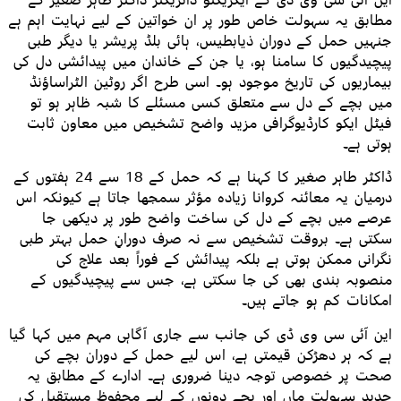
این آئی سی وی ڈی کے ایگزیکٹو ڈائریکٹر ڈاکٹر طاہر صغیر کے
مطابق یہ سہولت خاص طور پر ان خواتین کے لیے نہایت اہم ہے
جنہیں حمل کے دوران ذیابطیس، ہائی بلڈ پریشر یا دیگر طبی
پیچیدگیوں کا سامنا ہو، یا جن کے خاندان میں پیدائشی دل کی
بیماریوں کی تاریخ موجود ہو۔ اسی طرح اگر روٹین الٹراساؤنڈ
میں بچے کے دل سے متعلق کسی مسئلے کا شبہ ظاہر ہو تو
فیٹل ایکو کارڈیوگرافی مزید واضح تشخیص میں معاون ثابت
ہوتی ہے۔
ڈاکٹر طاہر صغیر کا کہنا ہے کہ حمل کے 18 سے 24 ہفتوں کے
درمیان یہ معائنہ کروانا زیادہ مؤثر سمجھا جاتا ہے کیونکہ اس
عرصے میں بچے کے دل کی ساخت واضح طور پر دیکھی جا
سکتی ہے۔ بروقت تشخیص سے نہ صرف دورانِ حمل بہتر طبی
نگرانی ممکن ہوتی ہے بلکہ پیدائش کے فوراً بعد علاج کی
منصوبہ بندی بھی کی جا سکتی ہے، جس سے پیچیدگیوں کے
امکانات کم ہو جاتے ہیں۔
این آئی سی وی ڈی کی جانب سے جاری آگاہی مہم میں کہا گیا
ہے کہ ہر دھڑکن قیمتی ہے، اس لیے حمل کے دوران بچے کی
صحت پر خصوصی توجہ دینا ضروری ہے۔ ادارے کے مطابق یہ
جدید سہولت ماں اور بچے دونوں کے لیے محفوظ مستقبل کی