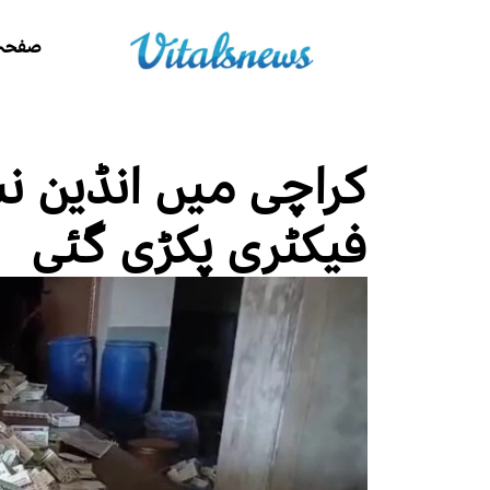
صفحہ 
کراچی میں انڈین نش
فیکٹری پکڑی گئی