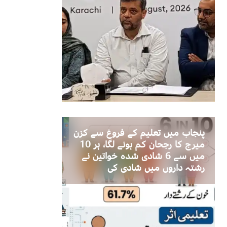
پنجاب میں تعلیم کے فروغ سے کزن
میرج کا رجحان کم ہونے لگا، ہر 10
میں سے 6 شادی شدہ خواتین نے
رشتہ داروں میں شادی کی