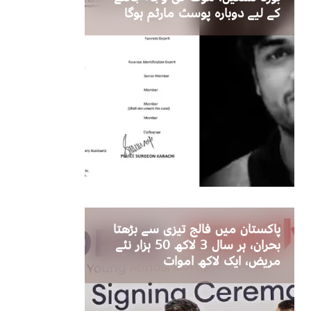
کے لیے دوبارہ پوسٹ مارٹم ہوگا
پاکستان میں فالج تیزی سے بڑھتا
بحران، ہر سال 3 لاکھ 50 ہزار نئے
مریض، ایک لاکھ اموات