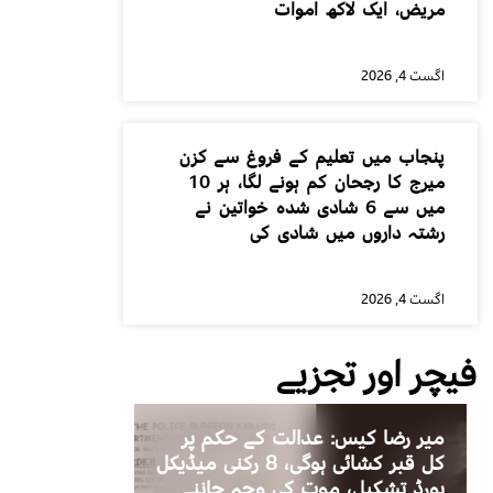
مریض، ایک لاکھ اموات
اگست 4, 2026
پنجاب میں تعلیم کے فروغ سے کزن
میرج کا رجحان کم ہونے لگا، ہر 10
میں سے 6 شادی شدہ خواتین نے
رشتہ داروں میں شادی کی
اگست 4, 2026
فیچر اور تجزیے
میر رضا کیس: عدالت کے حکم پر
کل قبر کشائی ہوگی، 8 رکنی میڈیکل
بورڈ تشکیل، موت کی وجہ جاننے