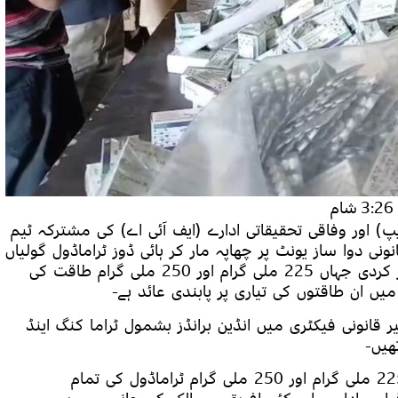
3:26 شام
یپ) اور وفاقی تحقیقاتی ادارے (ایف آئی اے) کی مشترکہ ٹیم
نی دوا ساز یونٹ پر چھاپہ مار کر ہائی ڈوز ٹراماڈول گولیاں
اور کیپسول تیار کرنے والی فیکٹری کا سر بمہر کردی جہاں 225 ملی گرام اور 250 ملی گرام طاقت کی
 میں ان طاقتوں کی تیاری پر پابندی عائد ہے-
قانونی فیکٹری میں انڈین برانڈز بشمول ٹراما کنگ اینڈ
ھیں-
حکام کے مطابق ڈریپ نے حالیہ برسوں میں 225 ملی گرام اور 250 ملی گرام ٹراماڈول کی تمام