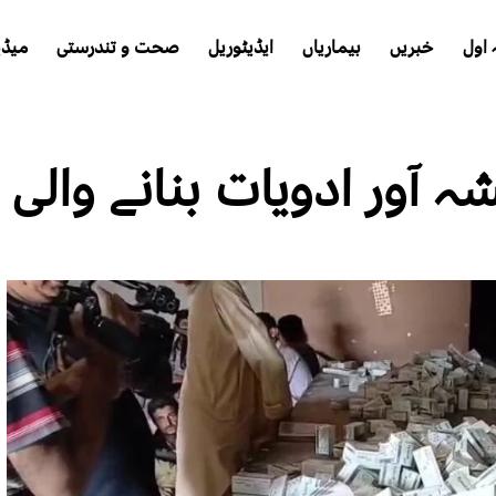
اول
خبریں
بیماریاں
ایڈیٹوریل
صحت و تندرستی
میڈی
ہ آور ادویات بنانے والی