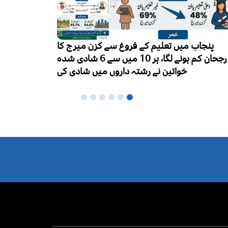
رج کا
ورلڈ بریسٹ فیڈنگ ویک کا آغاز، ماں کا دودھ
10 میں سے 6 شادی شدہ
نومولود بچوں کی بہترین غذا قرار
دی کی