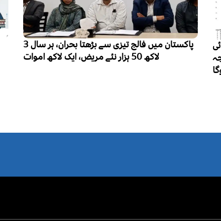
پاکستان میں فالج تیزی سے بڑھتا بحران، ہر سال 3
پنجاب میں تعلیم کے فروغ سے کزن می
رجحان کم ہونے لگا، ہر 
خواتین نے رشتہ داروں میں شا