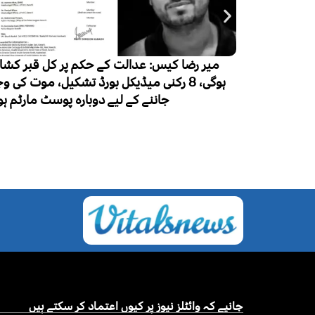
ے حکم پر کل قبر کشائی
لاکھ 50 ہزار نئے مریض، ایک لاکھ اموات
کل بورڈ تشکیل، موت کی وجہ
 دوبارہ پوسٹ مارٹم ہوگا
جانیے کہ وائٹلز نیوز پر کیوں اعتماد کر سکتے ہیں