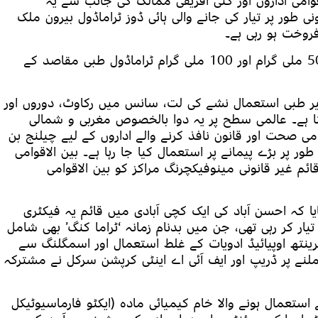
امی اداروں اور کئی افریقی ممالک کی جانب سے یہ
ی طور پر تیار کی جانے والی ہائی ڈوز ٹراماڈول بیرون ملک
روخت ہو رہی ہے۔
موجودہ قواعد کے تحت پاکستان میں صرف 50 ملی گرام اور 100 ملی گرام ٹراماڈول طبی مقاصد کے
غیر طبی استعمال نشے کی لت، سانس میں رکاوٹ، دوروں اور
 ہے۔ عالمی سطح پر یہ دوا بالخصوص مغربی و شمالی
 صحت اور قانون نافذ کرنے والے اداروں کے لیے چیلنج بن
ر پر بڑے پیمانے پر استعمال کیا جا رہا ہے۔ بین الاقوامی
ئم غیر قانونی مینوفیکچرنگ مراکز کو بین الاقوامی
تایا کہ احسن آباد کی ایک کچی آبادی میں قائم یہ فیکٹری
 تیار کر رہی تھی، جن میں بدنام زمانہ ‘ٹراما کنگ’ بھی شامل
رینتھ اوپیائیڈ ادویات کے غلط استعمال اور اسمگلنگ سے
ع ملنے پر ڈریپ اور ایف آئی اے اینٹی کرپشن سرکل نے مشترکہ
 استعمال ہونے والا خام کیمیائی مادہ (ایکٹو فارماسیوٹیکل