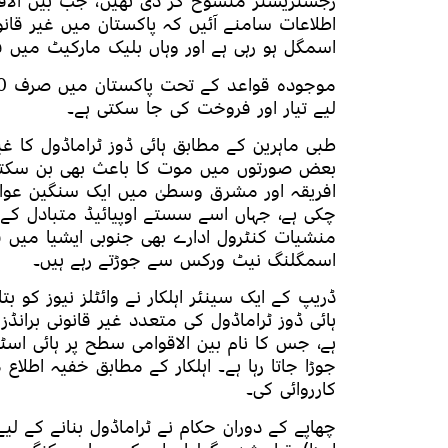
رجسٹریشنز منسوخ کر دی تھیں، جب بین الاقو
اطلاعات سامنے آئیں کہ پاکستان میں غیر قانون
اسمگل ہو رہی ہے اور وہاں بلیک مارکیٹ میں ف
لیے تیار اور فروخت کی جا سکتی ہے۔
طبی ماہرین کے مطابق ہائی ڈوز ٹراماڈول کا 
بعض صورتوں میں موت کا باعث بھی بن سکتا
افریقہ اور مشرق وسطیٰ میں ایک سنگین عوامی
چکی ہے، جہاں اسے سستے اوپیائیڈ متبادل کے طو
منشیات کنٹرول ادارے بھی جنوبی ایشیا میں قا
اسمگلنگ نیٹ ورکس سے جوڑتے رہے ہیں۔
ڈریپ کے ایک سینئر اہلکار نے وائٹلز نیوز کو ب
ہائی ڈوز ٹراماڈول کی متعدد غیر قانونی برانڈز
ہے، جس کا نام بین الاقوامی سطح پر ہائی اسٹ
جوڑا جاتا رہا ہے۔ اہلکار کے مطابق خفیہ اطلا
کارروائی کی۔
چھاپے کے دوران حکام نے ٹراماڈول بنانے کے لیے