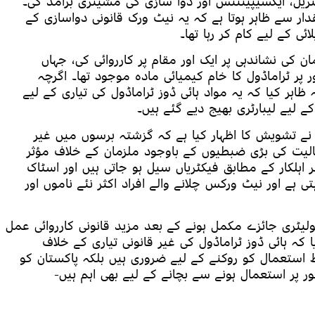
یٹریل، ایکسیپیئنٹس اور دوا سازی کی مشینری برآمد کی۔
قدار سے ظاہر ہوتا ہے کہ یہ نیٹ ورک قانونی دواسازی کے
ئی کے لیے کام کر رہا تھا۔
ن کی نشاندہی پر ایک اور مقام پر کارروائی کی، جہاں
پر ٹراماڈول کا خام کیمیائی مادہ موجود تھا۔ اگرچہ
 ظاہر کیا کہ یہ مواد ہائی ڈوز ٹراماڈول کی تیاری کے لیے
کے لیے لیبارٹری بھیج دیے گئے ہیں۔
تشویش کا اظہار کیا ہے کہ گزشتہ برسوں میں غیر
مالیت کی بڑی ضبطیوں کے باوجود ملزمان کے خلاف مؤثر
ئر اہلکار کے مطابق فیکٹریاں سیل ہو جاتی ہیں اور اسٹاک
تی ہے اور نیٹ ورکس چلانے والے افراد اکثر نئے ناموں اور
گولیٹری جائزے مکمل ہونے کے بعد مزید قانونی کارروائی عمل
 کہ ہائی ڈوز ٹراماڈول کی غیر قانونی تیاری کے خلاف
استعمال کو روکنے کے لیے ضروری ہیں بلکہ پاکستان کو
ر پر استعمال ہونے سے بچانے کے لیے بھی اہم ہیں-