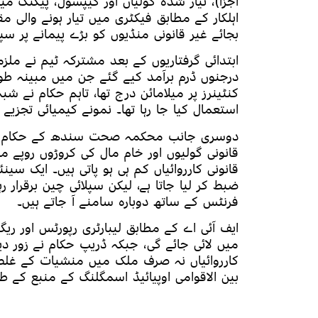
اجزا)، تیار شدہ گولیاں اور کیپسول، پیکنگ م
اہلکار کے مطابق فیکٹری میں تیار ہونے والی م
بجائے غیر قانونی منڈیوں کو بڑے پیمانے پر سپلا
ابتدائی گرفتاریوں کے بعد مشترکہ ٹیم نے ملزما
درجنوں ڈرم برآمد کیے گئے جن میں مبینہ طور 
کنٹینرز پر میلامائن درج تھا، تاہم حکام نے شبہ
استعمال کیا جا رہا تھا۔ نمونے کیمیائی تجزیے 
دوسری جانب محکمہ صحت سندھ کے حکام نے 
قانونی گولیوں اور خام مال کی کروڑوں روپے 
قانونی کارروائیاں کم ہی ہو پاتی ہیں۔ ایک سین
ضبط کر لیا جاتا ہے، لیکن سپلائی چین برقرار رہ
فرنٹس کے ساتھ دوبارہ سامنے آ جاتے ہیں۔
ایف آئی اے کے مطابق لیبارٹری رپورٹس اور ری
میں لائی جائے گی، جبکہ ڈریپ حکام نے زور دیا
کارروائیاں نہ صرف ملک میں منشیات کے غلط 
بین الاقوامی اوپیائیڈ اسمگلنگ کے منبع کے طو