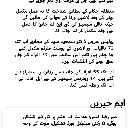
کیے گئے تھے، جن پر مرحلہ وار کام جاری ہے۔
متعلقہ حکام کے مطابق شناخت کا یہ عمل مکمل
ہونے کے بعد لاشیں ورثا کے حوالے کی جائیں گی،
جبکہ باقی سیمپلز کی ڈی این اے جانچ کا عمل
بھی جلد مکمل کر لیا جائے گا۔
پولیس سرجن ڈاکٹر سمعیہ سید کے مطابق اب تک
73 باقیات اور لاشوں کے پوسٹ مارٹم مکمل کیے
جا چکے ہیں تاہم اس سانحے میں 79 افراد کے جاں
بحق ہونے کی اطلاعات ہیں۔
اب تک 55 افراد کی جانب سے ریفرنس سیمپلز دیے
گئے ہیں، 14 ریفرنس سیمپلز کے لیے اہل خانہ نے
اب تک رابطہ نہیں کیا۔
اہم خبریں
میر رضا کیس: عدالت کے حکم پر کل قبر کشائی
ہوگی، 8 رکنی میڈیکل بورڈ تشکیل، موت کی وجہ