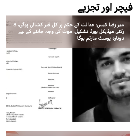
فیچر اور تجزیے
میر رضا کیس: عدالت کے حکم پر کل قبر کشائی ہوگی، 8
رکنی میڈیکل بورڈ تشکیل، موت کی وجہ جاننے کے لیے
دوبارہ پوسٹ مارٹم ہوگا