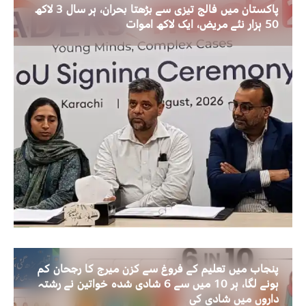
پاکستان میں فالج تیزی سے بڑھتا بحران، ہر سال 3 لاکھ
50 ہزار نئے مریض، ایک لاکھ اموات
پنجاب میں تعلیم کے فروغ سے کزن میرج کا رجحان کم
ہونے لگا، ہر 10 میں سے 6 شادی شدہ خواتین نے رشتہ
داروں میں شادی کی