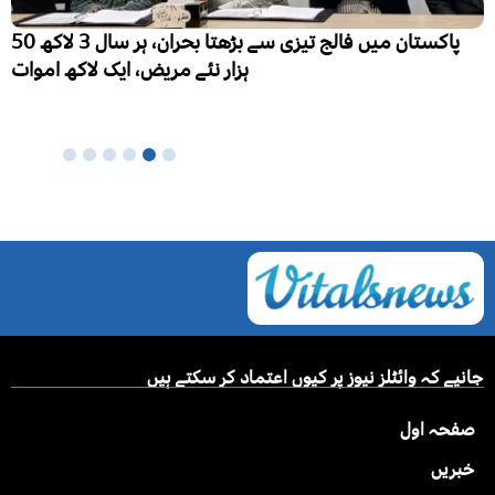
پاکستان میں فالج تیزی سے بڑھتا بحران، ہر سال 3 لاکھ 50
ہزار نئے مریض، ایک لاکھ اموات
جانیے کہ وائٹلز نیوز پر کیوں اعتماد کر سکتے ہیں
صفحہ اول
خبریں