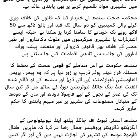
میں تشہیری مواد تقسیم کرنے پر بھی پابندی عائد ہے۔
محکمہ صحت سندھ نے خبردار کیا کہ قانون کی خلاف ورزی
کرنے والی کمپنیوں کو دو سال تک قید اور پانچ لاکھ سے 50
لاکھ روپے تک جرمانے کا سامنا کرنا پڑ سکتا ہے، جبکہ ایسے
اشتہارات یا تشہیری سرگرمیوں میں ملوث دکانداروں اور طبی
عملے کے خلاف بھی قانونی کارروائی اور متعلقہ پیشہ ورانہ
اداروں کی جانب سے تادیبی اقدامات کیے جا سکتے ہیں۔
سندھ حکومت نے اس معاملے کو قومی صحت کے تحفظ کا
مسئلہ قرار دیتے ہوئے ڈریپ پر زور دیا ہے کہ وہ پیمرا، پریس
انفارمیشن ڈیپارٹمنٹ (پی آئی ڈی) اور سندھ کے نو قائم شدہ
انفنٹ اینڈ ینگ چائلڈ نیوٹریشن بورڈ کے ساتھ مل کر تین سال
تک کی عمر کے بچوں کے لیے فارمولا دودھ اور ماں کے دودھ
کے متبادل مصنوعات کی تشہیر پر غیر مبہم پابندی کا حکم
جاری کرے۔
سندھ انسٹی ٹیوٹ آف چائلڈ ہیلتھ اینڈ نیونیٹولوجی کے
ایگزیکٹو ڈائریکٹر پروفیسر جمال رضا نے کہا کہ ماہرین اطفال
فارمولا دودھ کی تشہیر کی اجازت نہیں دیں گے اور اگر کسی