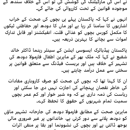
نے اس کی مارکیٹنگ کی کوشش کی تو اس کے خلاف سندھ کے
موجودہ قوانین کے تحت کارروائی کی جائے گی۔
انہوں نے کہا کہ پاکستان پہلے ہی بچوں کی صحت کے خراب
اشاریوں کا سامنا کر رہا ہے اور ماں کا دودھ اور حفاظتی ٹیکوں
کا مکمل کورس بچوں کو غذائی قلت، انفیکشنز اور قابل تدارک
اموات سے بچانے کا بہترین ذریعہ ہیں۔
پاکستان پیڈیاٹرک ایسوسی ایشن کے سینئر رہنما ڈاکٹر خالد
شفیع نے کہا کہ ملک بھر کے ماہرین اطفال فارمولا دودھ کی
تشہیر کے خلاف ہیں اور بریسٹ فیڈنگ سے متعلق قوانین پر
سختی سے عمل درآمد چاہتے ہیں۔
ان کا کہنا تھا کہ بچوں کی صحت کو صرف کاروباری مفادات
کی خاطر نقصان پہنچانے کی اجازت نہیں دی جا سکتی اور
ریاست کی ذمہ داری ہے کہ وہ شیر خوار اور کم عمر بچوں
سمیت تمام شہریوں کے حقوق کا تحفظ کرے۔
ماہرین صحت کے مطابق فارمولا دودھ کی جارحانہ تشہیر ماؤں
کو دودھ پلانے سے دور کرتی ہے، خاندانوں پر غیر ضروری مالی
بوجھ ڈالتی ہے اور بچوں کی نشوونما اور بقا پر منفی اثرات