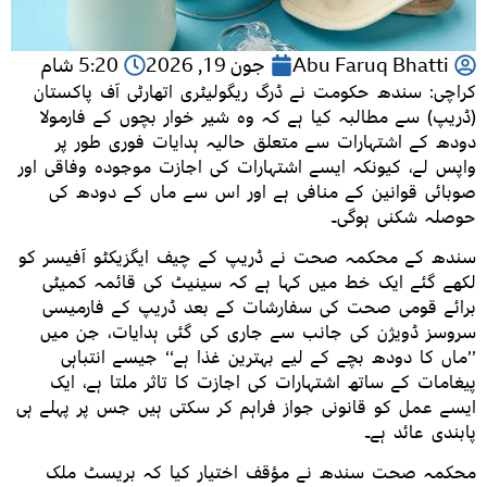
Abu Faruq Bhatti
جون 19, 2026
5:20 شام
کراچی: سندھ حکومت نے ڈرگ ریگولیٹری اتھارٹی آف پاکستان
(ڈریپ) سے مطالبہ کیا ہے کہ وہ شیر خوار بچوں کے فارمولا
دودھ کے اشتہارات سے متعلق حالیہ ہدایات فوری طور پر
واپس لے، کیونکہ ایسے اشتہارات کی اجازت موجودہ وفاقی اور
صوبائی قوانین کے منافی ہے اور اس سے ماں کے دودھ کی
حوصلہ شکنی ہوگی۔
سندھ کے محکمہ صحت نے ڈریپ کے چیف ایگزیکٹو آفیسر کو
لکھے گئے ایک خط میں کہا ہے کہ سینیٹ کی قائمہ کمیٹی
برائے قومی صحت کی سفارشات کے بعد ڈریپ کے فارمیسی
سروسز ڈویژن کی جانب سے جاری کی گئی ہدایات، جن میں
’’ماں کا دودھ بچے کے لیے بہترین غذا ہے‘‘ جیسے انتباہی
پیغامات کے ساتھ اشتہارات کی اجازت کا تاثر ملتا ہے، ایک
ایسے عمل کو قانونی جواز فراہم کر سکتی ہیں جس پر پہلے ہی
پابندی عائد ہے۔
محکمہ صحت سندھ نے مؤقف اختیار کیا کہ بریسٹ ملک