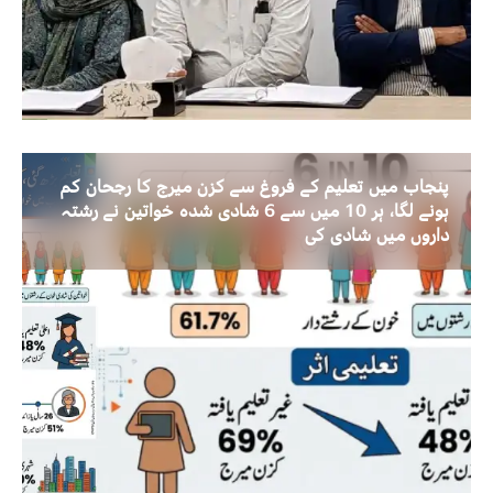
پنجاب میں تعلیم کے فروغ سے کزن میرج کا رجحان کم
ہونے لگا، ہر 10 میں سے 6 شادی شدہ خواتین نے رشتہ
داروں میں شادی کی