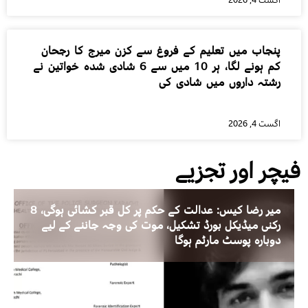
اگست 4, 2026
پنجاب میں تعلیم کے فروغ سے کزن میرج کا رجحان
کم ہونے لگا، ہر 10 میں سے 6 شادی شدہ خواتین نے
رشتہ داروں میں شادی کی
اگست 4, 2026
فیچر اور تجزیے
میر رضا کیس: عدالت کے حکم پر کل قبر کشائی ہوگی، 8
رکنی میڈیکل بورڈ تشکیل، موت کی وجہ جاننے کے لیے
دوبارہ پوسٹ مارٹم ہوگا