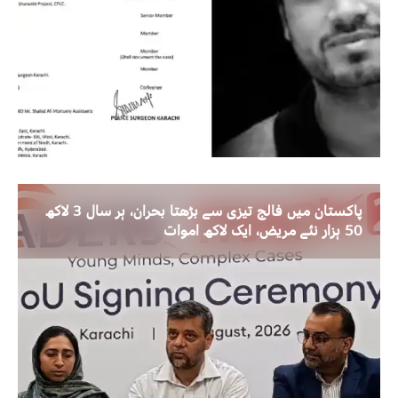
پاکستان میں فالج تیزی سے بڑھتا بحران، ہر سال 3 لاکھ
50 ہزار نئے مریض، ایک لاکھ اموات