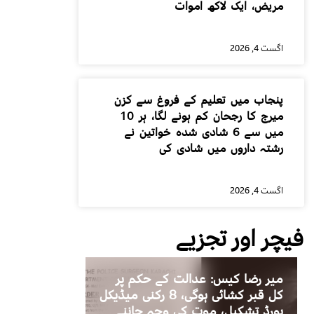
مریض، ایک لاکھ اموات
اگست 4, 2026
پنجاب میں تعلیم کے فروغ سے کزن
میرج کا رجحان کم ہونے لگا، ہر 10
میں سے 6 شادی شدہ خواتین نے
رشتہ داروں میں شادی کی
اگست 4, 2026
فیچر اور تجزیے
میر رضا کیس: عدالت کے حکم پر
کل قبر کشائی ہوگی، 8 رکنی میڈیکل
بورڈ تشکیل، موت کی وجہ جاننے