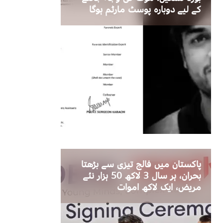
کے لیے دوبارہ پوسٹ مارٹم ہوگا
پاکستان میں فالج تیزی سے بڑھتا
بحران، ہر سال 3 لاکھ 50 ہزار نئے
مریض، ایک لاکھ اموات