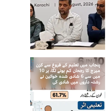
پنجاب میں تعلیم کے فروغ سے کزن
میرج کا رجحان کم ہونے لگا، ہر 10
میں سے 6 شادی شدہ خواتین نے
رشتہ داروں میں شادی کی