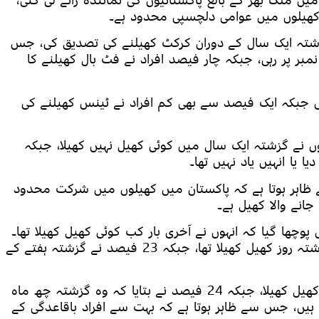
روے میں ملک بھر کے بالغ پاکستانیوں کی نمائندہ رائے لی گئی،
کھیلوں میں عوامی دلچسپی محدود ہے۔
تانیوں نے گزشتہ ایک سال کے دوران کرکٹ کھیلنے کی تصدیق کی، جس
بر پر رہی، جبکہ چار فیصد افراد نے فٹ بال کھیلنے کا
ی جبکہ ایک فیصد سے بھی کم افراد نے ٹینس کھیلنے کی
کہا کہ انہوں نے گزشتہ ایک سال میں کوئی کھیل نہیں کھیلا، جبکہ
یا انہیں یاد نہیں تھا۔
ے ظاہر ہوتا ہے کہ پاکستان میں کھیلوں میں شرکت محدود
انے والا کھیل ہے۔
پوچھا گیا کہ انہوں نے آخری بار کب کوئی کھیل کھیلا تھا۔
اس پر 14 فیصد افراد نے بتایا کہ انہوں نے گزشتہ روز کھیل کھیلا تھا، جبکہ 23 فیصد نے گزشتہ ہفتے کے
تیرہ فیصد افراد نے کہا کہ انہوں نے اسی ماہ کھیل کھیلا، جبکہ 24 فیصد نے بتایا کہ وہ گزشتہ چھ ماہ
ں، جس سے ظاہر ہوتا ہے کہ بہت سے افراد باقاعدگی کے