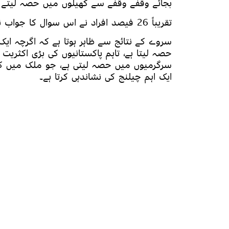
بجائے وقفے وقفے سے کھیلوں میں حصہ لیتے 
تقریباً 26 فیصد افراد نے اس سوال کا جواب نہیں دیا یا انہیں یاد نہیں تھا۔
سروے کے نتائج سے ظاہر ہوتا ہے کہ اگرچہ ایک 
حصہ لیتا ہے، تاہم پاکستانیوں کی بڑی اکثریت
سرگرمیوں میں حصہ لیتی ہے، جو ملک میں کھ
ایک اہم چیلنج کی نشاندہی کرتا ہے۔