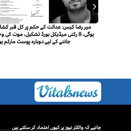
 کے حکم پر کل قبر کشائی
لاکھ 50 ہزار نئے مریض، ایک لاکھ اموات
ڈیکل بورڈ تشکیل، موت کی وجہ
یے دوبارہ پوسٹ مارٹم ہوگا
جانیے کہ وائٹلز نیوز پر کیوں اعتماد کر سکتے ہیں