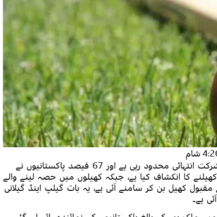
4: شام
اسلام آباد: پاکستان میں کھیلوں میں عوامی شرکت انتہائی محدود رہی ہے اور 67 فیصد پاکستانیوں نے
ھیلنے کا انکشاف کیا ہے، جبکہ کھیلوں میں حصہ لینے والے
تھ سب سے مقبول کھیل بن کر سامنے آئی ہے، یہ بات گیلپ اینڈ گیلانی
ی ہے۔