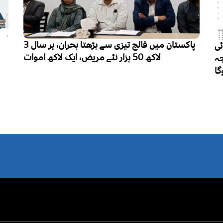
پاکستان میں فالج تیزی سے بڑھتا بحران، ہر سال 3
پنجاب میں تعلیم کے فروغ سے کزن 
رجحان کم ہونے 
خواتین نے رشتہ داروں میں 