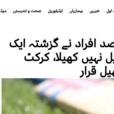
اول
خبریں
بیماریاں
ایڈیٹوریل
صحت و تندرستی
میڈی
ان کے 67 فیصد افراد نے گزشتہ ایک
 نہیں کھیلا، کرکٹ
 قرار