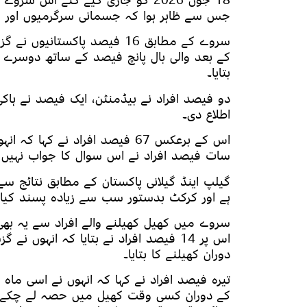
18 جون 2026 کو جاری کیے گئے اس س
جس سے ظاہر ہوا کہ جسمانی سرگرمیوں اور 
سروے کے مطابق 16 فیصد پاکس
کے بعد والی بال پانچ فیصد کے ساتھ دوسرے نم
بتایا۔
دو فیصد افراد نے بیڈمنٹن، ایک فیصد نے ہاک
اطلاع دی۔
اس کے برعکس 67 فیصد افراد نے 
سات فیصد افراد نے اس سوال کا جواب نہیں دیا 
گیلپ اینڈ گیلانی پاکستان کے مطابق نتائج س
ہے اور کرکٹ بدستور سب سے زیادہ پسند کیا ج
سروے میں کھیل کھیلنے والے افراد سے یہ بھی 
دوران کھیلنے کا بتایا۔
کے دوران کسی وقت کھیل میں حصہ لے چکے ہی