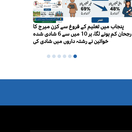
میرج کا
ورلڈ بریسٹ فیڈنگ ویک کا آغاز، ماں کا دودھ
لگا، ہر 10 میں سے 6 شادی شدہ
نومولود بچوں کی بہترین غذا قرار
شادی کی