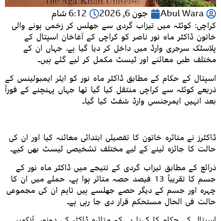
Abul Wara
جون 6, 2026
6:12 شام
کراچی: کوئٹہ میں تیزاب گردی سے جھلس کر زخمی ہونے والی
خاتون ڈاکٹر ماہ نور ناصر کو کراچی کے آغاخان اسپتال کے
پلاسٹک سرجری وارڈ میں داخل کر دیا گیا ہے، جہاں ان کے
مختلف طبی معائنے اور ٹیسٹ مکمل کر لیے گئے ہیں۔
اسپتال کے حکام کے مطابق ڈاکٹر ماہ نور کو ایئر ایمبولینس کے
ذریعے کوئٹہ سے کراچی منتقل کیا گیا تھا جہاں پہنچنے کے فوراً
بعد انہیں ایمرجنسی وارڈ شفٹ کیا گیا۔
ڈاکٹرز نے متاثرہ خاتون کا تفصیلی ابتدائی معائنہ کیا اور ان کی
حالت کا جائزہ لینے کے لیے مختلف تشخیصی ٹیسٹ بھی کیے۔
ذرائع کے مطابق تیزاب گردی کے نتیجے میں ڈاکٹر ماہ نور کے
جسم کا تقریباً 13 فیصد حصہ متاثر ہوا ہے۔ حملے میں ان کا
چہرہ اور جسم کے دیگر حصے جھلسے ہیں تاہم ان کی مجموعی
حالت فی الحال مستحکم قرار دی جا رہی ہے۔
اسپتال کے حکام کا کہنا ہے کہ متاثرہ ڈاکٹر کی دونوں آنکھیں