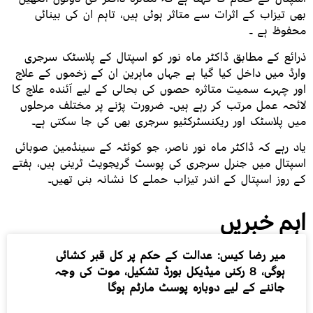
بھی تیزاب کے اثرات سے متاثر ہوئی ہیں، تاہم ان کی بینائی
محفوظ ہے ۔
ذرائع کے مطابق ڈاکٹر ماہ نور کو اسپتال کے پلاسٹک سرجری
وارڈ میں داخل کیا گیا ہے جہاں ماہرین ان کے زخموں کے علاج
اور چہرے سمیت متاثرہ حصوں کی بحالی کے لیے آئندہ علاج کا
لائحہ عمل مرتب کر رہے ہیں۔ ضرورت پڑنے پر مختلف مرحلوں
میں پلاسٹک اور ریکنسٹرکٹیو سرجری بھی کی جا سکتی ہے۔
یاد رہے کہ ڈاکٹر ماہ نور ناصر، جو کوئٹہ کے سینڈمین صوبائی
اسپتال میں جنرل سرجری کی پوسٹ گریجویٹ ٹرینی ہیں، ہفتے
کے روز اسپتال کے اندر تیزاب حملے کا نشانہ بنی تھیں۔
اہم خبریں
میر رضا کیس: عدالت کے حکم پر کل قبر کشائی
ہوگی، 8 رکنی میڈیکل بورڈ تشکیل، موت کی وجہ
جاننے کے لیے دوبارہ پوسٹ مارٹم ہوگا