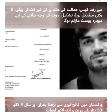
میر رضا کیس: عدالت کے حکم پر کل قبر کشائی ہوگی، 8
رکنی میڈیکل بورڈ تشکیل، موت کی وجہ جاننے کے لیے
دوبارہ پوسٹ مارٹم ہوگا
پاکستان میں فالج تیزی سے بڑھتا بحران، ہر سال 3 لاکھ
50 ہزار نئے مریض، ایک لاکھ اموات