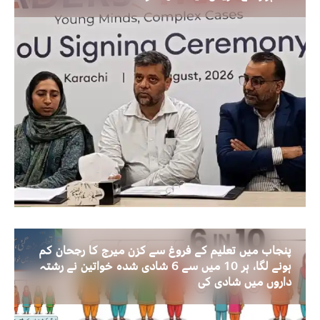
پنجاب میں تعلیم کے فروغ سے کزن میرج کا رجحان کم
ہونے لگا، ہر 10 میں سے 6 شادی شدہ خواتین نے رشتہ
داروں میں شادی کی