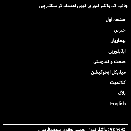
جانیے کہ وائٹلز نیوز پر کیوں اعتماد کر سکتے ہیں
صفحہ اول
خبریں
بیماریاں
ایڈیٹوریل
صحت و تندرستی
میڈیکل ایجوکیشن
کلائمیٹ
بلاگ
English
© 2026 وائٹلز نیوز | جملہ حقوق محفوظ ہیں۔