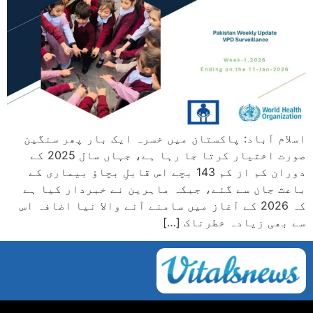
اسلام آباد: پاکستان میں خسرہ ایک بار پھر سنگین
صورت اختیار کرتا جا رہا ہے، جہاں سال 2025 کے
دوران کم از کم 143 بچے اس قابلِ بچاؤ بیماری کے
باعث جان سے گئے، جبکہ ماہرین نے خبردار کیا ہے
کہ 2026 کے آغاز میں سامنے آنے والا نیا اضافہ اس
سے بھی زیادہ خطرناک […]