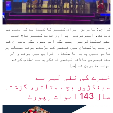
کراچی: ماہرینِ امراض کینسر کا کہنا ہے کہ مصنوعی
ذہانت، امیونوتھراپی اور جدید کینسر علاج جیسی
نئی ٹیکنالوجیز اپنی جگہ اہم ہیں، مگر محض ان کے
ذریعے پاکستان میں کینسر کے بڑھتے ہوئے مسئلے پر
قابو نہیں پایا جا سکتا۔ کراچی میں ہونے والی
ستائیسویں سالانہ کینسر کانگریس سے خطاب کرتے
ہوئے ماہرین نے […]
خسرے کی نئی لہر سے
سینکڑوں بچے متاثر، گزشتہ
سال 143 اموات رپورٹ