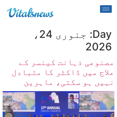
Day:
جنوری 24،
2026
مصنوعی ذہانت کینسر کے
علاج میں ڈاکٹر کا متبادل
نہیں ہو سکتی، ماہرین