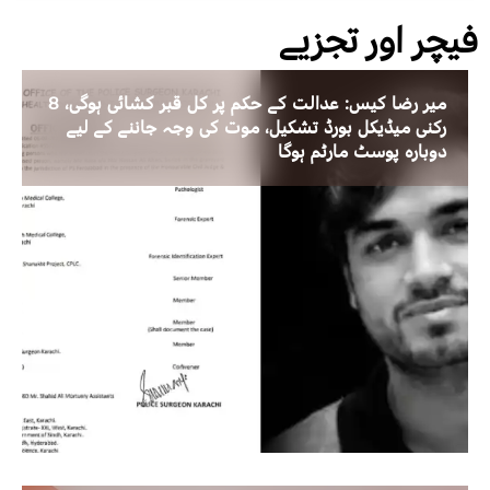
فیچر اور تجزیے
میر رضا کیس: عدالت کے حکم پر کل قبر کشائی ہوگی، 8
رکنی میڈیکل بورڈ تشکیل، موت کی وجہ جاننے کے لیے
دوبارہ پوسٹ مارٹم ہوگا