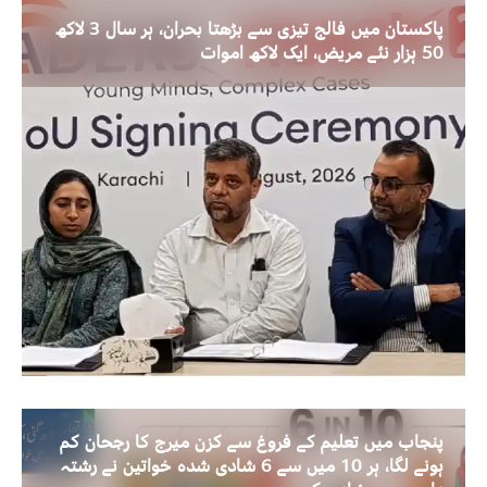
پاکستان میں فالج تیزی سے بڑھتا بحران، ہر سال 3 لاکھ
50 ہزار نئے مریض، ایک لاکھ اموات
پنجاب میں تعلیم کے فروغ سے کزن میرج کا رجحان کم
ہونے لگا، ہر 10 میں سے 6 شادی شدہ خواتین نے رشتہ