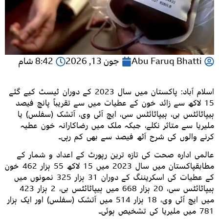
Abu Faruq Bhatti
جون 13, 2026
8:42 شام
اسلام آباد: پاکستان میں سال 2023 کے دوران ٹیسٹ کیے گئے
15 لاکھ سے زائد خون کے عطیات میں سے تقریباً پانچ فیصد
ہیپاٹائٹس بی، ہیپاٹائٹس سی، ایچ آئی وی، آتشک (سفلس) یا
ملیریا سے متاثر نکلے، جبکہ ملک میں رضاکارانہ خون عطیہ
کرنے والوں کی شرح آٹھ فیصد سے بھی کم رہی۔
عالمی ادارہ صحت کی تازہ ترین رپورٹ کے اعداد و شمار کے
مطابقپاکستان میں سال 2023 میں 15 لاکھ 55 ہزار 462 خون
کے عطیات کی اسکریننگ کے دوران 31 ہزار 325 نمونوں میں
ہیپاٹائٹس سی، 20 ہزار 668 میں ہیپاٹائٹس بی، 2 ہزار 423
میں ایچ آئی وی، 18 ہزار 514 میں آتشک (سفلس) اور ایک ہزار
781 میں ملیریا کی تشخیص ہوئی۔