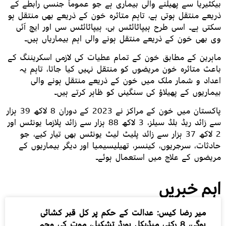
بیکٹیریا سے پھیلنے والی بیماری ہے جو عموماً جنسی رابطے کے
ذریعے منتقل ہوتی ہے، تاہم متاثرہ خون کے ذریعے بھی منتقل ہو
سکتی ہے۔ اسی طرح ہیپاٹائٹس بی، ہیپاٹائٹس سی اور ایچ آئی
وی بھی خون کے ذریعے منتقل ہونے والی اہم بیماریاں ہیں۔
ماہرین کے مطابق خون کے تمام عطیات کی لازمی اسکریننگ کے
باعث متاثرہ خون مریضوں کو منتقل نہیں کیا جاتا، تاہم یہ
اعداد و شمار ملک میں خون کے ذریعے منتقل ہونے والی
بیماریوں کے پھیلاؤ کی سنگینی کو ظاہر کرتے ہیں۔
پاکستان میں خون کے مراکز نے 2023 کے دوران 8 لاکھ 39 ہزار
سے زائد ریڈ بلڈ سیلز، 3 لاکھ 88 ہزار سے زائد پلازما یونٹس اور
2 لاکھ 37 ہزار سے زائد پلیٹ لیٹ یونٹس بھی تیار کیے، جو
حادثات، سرجریوں، کینسر، تھیلیسیمیا اور دیگر بیماریوں کے
مریضوں کے علاج میں استعمال ہوئے۔
اہم خبریں
میر رضا کیس: عدالت کے حکم پر کل قبر کشائی
ہوگی، 8 رکنی میڈیکل بورڈ تشکیل، موت کی وجہ