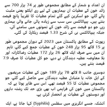
ان اعداد و شمار کے مطابق مجموعی طور پر 74 ہزار 700 سے
زائد خون کے عطیات ان بیماریوں کے لیے ری ایکٹو یعنی مثبت
پائے گئے، جو اسکرین کیے گئے تمام عطیات کا تقریباً پانچ فیصد
بنتے ہیں۔ ہیپاٹائٹس سی سب سے زیادہ پائی جانے والی بیماری
رہی جو دو فیصد سے زائد خون کے نمونوں میں سامنے آئی،
جبکہ ہیپاٹائٹس بی کی شرح 1.33 فیصد ریکارڈ کی گئی۔
رپورٹ کے مطابق پاکستان میں 2023 کے دوران مجموعی طور
پر 15 لاکھ 95 ہزار 248 خون کے عطیات جمع کیے گئے، تاہم
ان میں سے صرف ایک لاکھ 26 ہزار 172 عطیات رضاکارانہ اور
بلا معاوضہ عطیہ دہندگان نے دیے، جو کل عطیات کا صرف 7.9
فیصد بنتے ہیں۔
دوسری جانب 8 لاکھ 78 ہزار 189 خون کے عطیات مریضوں
کے اہل خانہ یا متبادل عطیہ دہندگان سے حاصل کیے گئے، جو
مجموعی عطیات کا 55 فیصد تھے۔ اس سے ظاہر ہوتا ہے کہ
پاکستان میں خون کی فراہمی اب بھی بڑی حد تک رشتہ داروں
اور دوستوں کے عطیات پر انحصار کرتی ہے۔
آتشک، جسے انگریزی میں سفلس (Syphilis) کہا جاتا ہے، ایک