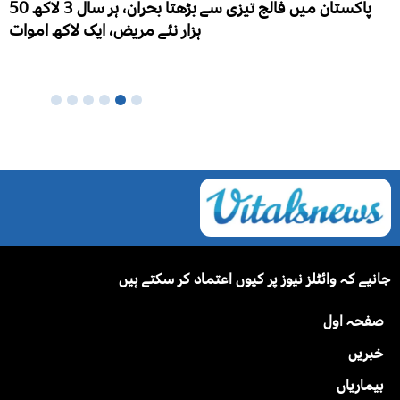
پاکستان میں فالج تیزی سے بڑھتا بحران، ہر سال 3 لاکھ 50
ہزار نئے مریض، ایک لاکھ اموات
جانیے کہ وائٹلز نیوز پر کیوں اعتماد کر سکتے ہیں
صفحہ اول
خبریں
بیماریاں