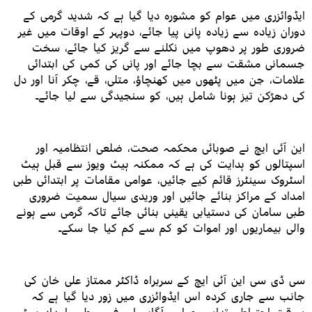
ایڈوائزری میں عوام کو مشورہ دیا گیا ہے کہ شدید گرمی کے
دوران زیادہ سے زیادہ پانی پیا جائے، دوپہر کے اوقات میں غیر
ضروری طور پر دھوپ میں نکلنے سے گریز کیا جائے، سخت
جسمانی مشقت سے بچا جائے اور پانی کی کمی کی ابتدائی
علامات، جن میں پٹھوں میں کھنچاؤ، متلی، قے، چکر آنا اور دل
کی دھڑکن تیز ہونا شامل ہیں، کو سنجیدگی سے لیا جائے۔
این آئی ایچ نے صوبائی محکمہ صحت، ضلعی انتظامیہ اور
اسپتالوں کو ہدایت کی ہے کہ ممکنہ ہیٹ ویوز سے قبل ہیٹ
اسٹروک سینٹرز قائم کیے جائیں، عوامی مقامات پر ابتدائی طبی
امداد کے مراکز بنائے جائیں اور وریدی سیال سمیت ضروری
طبی سامان کی دستیابی یقینی بنائی جائے تاکہ گرمی سے ہونے
والی بیماریوں اور اموات کو کم سے کم کیا جا سکے۔
سی ڈی سی این آئی ایچ کے سربراہ ڈاکٹر ممتاز علی خان کی
جانب سے جاری کردہ اس ایڈوائزری میں زور دیا گیا ہے کہ