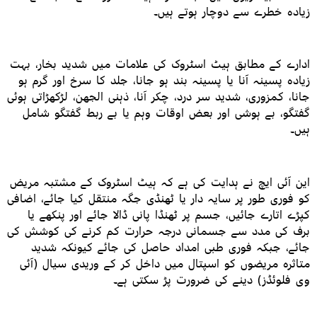
زیادہ خطرے سے دوچار ہوتے ہیں۔
ادارے کے مطابق ہیٹ اسٹروک کی علامات میں شدید بخار، بہت
زیادہ پسینہ آنا یا پسینہ بند ہو جانا، جلد کا سرخ اور گرم ہو
جانا، کمزوری، شدید سر درد، چکر آنا، ذہنی الجھن، لڑکھڑاتی ہوئی
گفتگو، بے ہوشی اور بعض اوقات وہم یا بے ربط گفتگو شامل
ہیں۔
این آئی ایچ نے ہدایت کی ہے کہ ہیٹ اسٹروک کے مشتبہ مریض
کو فوری طور پر سایہ دار یا ٹھنڈی جگہ منتقل کیا جائے، اضافی
کپڑے اتارے جائیں، جسم پر ٹھنڈا پانی ڈالا جائے اور پنکھے یا
برف کی مدد سے جسمانی درجہ حرارت کم کرنے کی کوشش کی
جائے، جبکہ فوری طبی امداد حاصل کی جائے کیونکہ شدید
متاثرہ مریضوں کو اسپتال میں داخل کر کے وریدی سیال (آئی
وی فلوئڈز) دینے کی ضرورت پڑ سکتی ہے۔