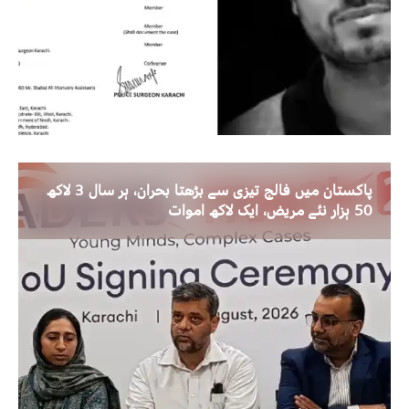
پاکستان میں فالج تیزی سے بڑھتا بحران، ہر سال 3 لاکھ
50 ہزار نئے مریض، ایک لاکھ اموات