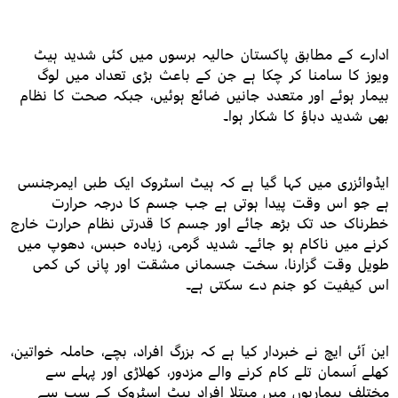
ادارے کے مطابق پاکستان حالیہ برسوں میں کئی شدید ہیٹ
ویوز کا سامنا کر چکا ہے جن کے باعث بڑی تعداد میں لوگ
بیمار ہوئے اور متعدد جانیں ضائع ہوئیں، جبکہ صحت کا نظام
بھی شدید دباؤ کا شکار ہوا۔
ایڈوائزری میں کہا گیا ہے کہ ہیٹ اسٹروک ایک طبی ایمرجنسی
ہے جو اس وقت پیدا ہوتی ہے جب جسم کا درجہ حرارت
خطرناک حد تک بڑھ جائے اور جسم کا قدرتی نظام حرارت خارج
کرنے میں ناکام ہو جائے۔ شدید گرمی، زیادہ حبس، دھوپ میں
طویل وقت گزارنا، سخت جسمانی مشقت اور پانی کی کمی
اس کیفیت کو جنم دے سکتی ہے۔
این آئی ایچ نے خبردار کیا ہے کہ بزرگ افراد، بچے، حاملہ خواتین،
کھلے آسمان تلے کام کرنے والے مزدور، کھلاڑی اور پہلے سے
مختلف بیماریوں میں مبتلا افراد ہیٹ اسٹروک کے سب سے