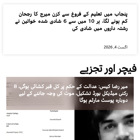
پنجاب میں تعلیم کے فروغ سے کزن میرج کا رجحان
کم ہونے لگا، ہر 10 میں سے 6 شادی شدہ خواتین نے
رشتہ داروں میں شادی کی
اگست 4, 2026
فیچر اور تجزیے
میر رضا کیس: عدالت کے حکم پر کل قبر کشائی ہوگی، 8
رکنی میڈیکل بورڈ تشکیل، موت کی وجہ جاننے کے لیے
دوبارہ پوسٹ مارٹم ہوگا