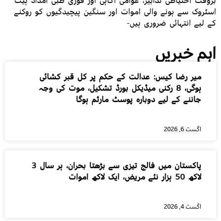
بروقت احتیاطی تدابیر، عوامی آگاہی اور فوری طبی امداد ہیٹ
اسٹروک سے ہونے والی اموات اور سنگین پیچیدگیوں کو روکنے
کے لیے انتہائی ضروری ہیں-
اہم خبریں
میر رضا کیس: عدالت کے حکم پر کل قبر کشائی
ہوگی، 8 رکنی میڈیکل بورڈ تشکیل، موت کی وجہ
جاننے کے لیے دوبارہ پوسٹ مارٹم ہوگا
اگست 6, 2026
پاکستان میں فالج تیزی سے بڑھتا بحران، ہر سال 3
لاکھ 50 ہزار نئے مریض، ایک لاکھ اموات
اگست 4, 2026