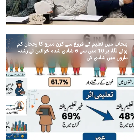
پنجاب میں تعلیم کے فروغ سے کزن میرج کا رجحان کم
ہونے لگا، ہر 10 میں سے 6 شادی شدہ خواتین نے رشتہ
داروں میں شادی کی