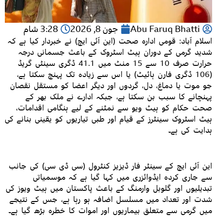
Abu Faruq Bhatti
جون 8, 2026
3:28 شام
اسلام آباد: قومی ادارہ صحت (این آئی ایچ) نے خبردار کیا ہے کہ
شدید گرمی کے دوران ہیٹ اسٹروک کے باعث جسمانی درجہ
حرارت صرف 10 سے 15 منٹ میں 41.1 ڈگری سینٹی گریڈ
(106 ڈگری فارن ہائیٹ) یا اس سے زیادہ تک پہنچ سکتا ہے،
جو موت یا دماغ، دل، گردوں اور دیگر اعضا کو مستقل نقصان
پہنچانے کا سبب بن سکتا ہے، جبکہ ادارے نے ملک بھر کے
صحت حکام کو ہیٹ ویو سے نمٹنے کے لیے ہنگامی اقدامات،
ہیٹ اسٹروک سینٹرز کے قیام اور طبی تیاریوں کو یقینی بنانے کی
ہدایت کی ہے۔
این آئی ایچ کے سینٹر فار ڈیزیز کنٹرول (سی ڈی سی) کی جانب
سے جاری کردہ ایڈوائزری میں کہا گیا ہے کہ موسمیاتی
تبدیلیوں اور گلوبل وارمنگ کے باعث پاکستان میں ہیٹ ویوز کی
شدت اور تعداد میں مسلسل اضافہ ہو رہا ہے، جس کے نتیجے
میں گرمی سے متعلق بیماریوں اور اموات کا خطرہ بڑھ گیا ہے۔