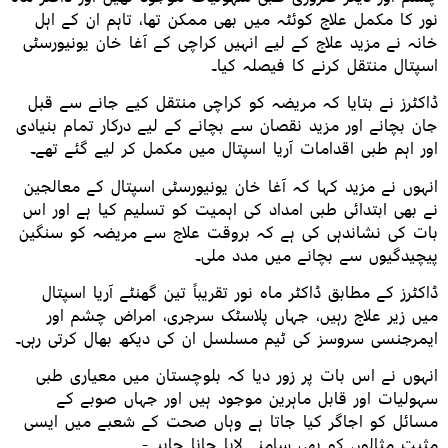
نور کا مکمل علاج کوئٹہ میں بھی ممکن تھا، تاہم ان کے اہل
خانہ نے مزید علاج کے لیے انہیں کراچی کے آغا خان یونیورسٹی
اسپتال منتقل کرنے کا فیصلہ کیا۔
ڈاکٹرز نے بتایا کہ مریضہ کو کراچی منتقل کیے جانے سے قبل
جان بچانے اور مزید نقصان سے بچانے کے لیے درکار تمام بنیادی
اور اہم طبی اقدامات آریا اسپتال میں مکمل کر لیے گئے تھے۔
انہوں نے مزید کہا کہ آغا خان یونیورسٹی اسپتال کے معالجین
نے بھی ابتدائی طبی امداد کی اہمیت کو تسلیم کیا ہے اور اس
بات کی نشاندہی کی ہے کہ بروقت علاج سے مریضہ کو سنگین
پیچیدگیوں سے بچانے میں مدد ملی۔
ڈاکٹرز کے مطابق ڈاکٹر ماہ نور تقریباً تین گھنٹے آریا اسپتال
میں زیر علاج رہیں، جہاں پلاسٹک سرجری، امراض چشم اور
ایمرجنسی سروسز کی ٹیم مسلسل ان کی دیکھ بھال کرتی رہی۔
انہوں نے اس بات پر زور دیا کہ بلوچستان میں معیاری طبی
سہولیات اور قابل ماہرین موجود ہیں اور جہاں صوبے کے
مسائل کو اجاگر کیا جاتا ہے وہاں صحت کے شعبے میں ایسی
مثبت مثالوں کو بھی سامنے لایا جانا چاہیے-