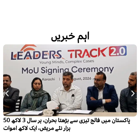
اہم خبریں
پاکستان میں فالج تیزی سے بڑھتا بحران، ہر سال 3 لاکھ 50
ہزار نئے مریض، ایک لاکھ اموات