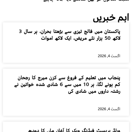
اہم خبریں
پاکستان میں فالج تیزی سے بڑھتا بحران، ہر سال 3
لاکھ 50 ہزار نئے مریض، ایک لاکھ اموات
اگست 4, 2026
پنجاب میں تعلیم کے فروغ سے کزن میرج کا رجحان
کم ہونے لگا، ہر 10 میں سے 6 شادی شدہ خواتین نے
رشتہ داروں میں شادی کی
اگست 4, 2026
ورلڈ بریسٹ فیڈنگ ویک کا آغاز، ماں کا دودھ