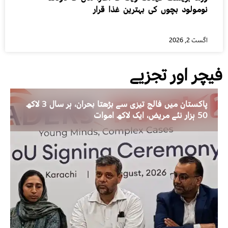
نومولود بچوں کی بہترین غذا قرار
اگست 2, 2026
فیچر اور تجزیے
پاکستان میں فالج تیزی سے بڑھتا بحران، ہر سال 3 لاکھ
50 ہزار نئے مریض، ایک لاکھ اموات