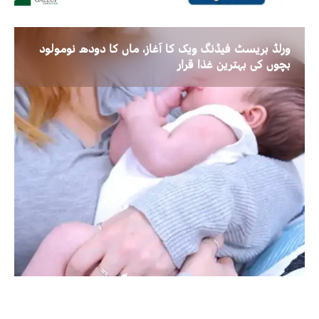
ورلڈ بریسٹ فیڈنگ ویک کا آغاز، ماں کا دودھ نومولود
بچوں کی بہترین غذا قرار