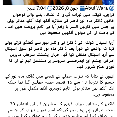
Abul Wara
جون 8, 2026
7:04 صبح
کراچی: کوئٹہ میں تیزاب گردی کا نشانہ بننے والی نوجوان
خاتون ڈاکٹر ماہ نور ناصر کی متاثرہ آنکھ ایک آنکھ متاثر ہوئی
ہے جس میں کارنیل السر یا زخم آیا ہے، تاہم بروقت طبی امداد
کے باعث ان کی دونوں آنکھیں محفوظ ہیں –
آریا اسپتال کوئٹہ کے ڈاکٹرز نے وائٹلز نیوز سے گفتگو کرتے ہوئے
کہا کہ واقعے کے فوراً بعد ڈاکٹر ماہ نور ناصر کو سول اسپتال
سے آریا اسپتال منتقل کیا گیا، جہاں پلاسٹک سرجنز، ماہرین
امراض چشم اور ایمرجنسی سروسز پر مشتمل ٹیم نے ان کا
فوری علاج شروع کیا۔
انہوں نے بتایا کہ تیزاب حملے کے نتیجے میں ڈاکٹر ماہ نور کے
جسم کا تقریباً 13 سے 15 فیصد حصہ جھلس گیا تھا جبکہ
ایک آنکھ بھی متاثر ہوئی، تاہم دوسری آنکھ مکمل طور پر
محفوظ رہی۔
ڈاکٹرز کے مطابق تیزاب گردی کے متاثرین کے لیے ابتدائی 30
منٹ انتہائی اہم ہوتے ہیں کیونکہ اسی دوران تیزاب کو جسم
سے صاف کرنا اور متاثرہ حصوں کی فوری دھلائی کرنا سب سے