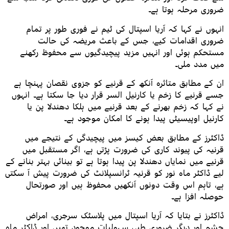
ضروری مرحلہ ہوتا ہے۔
انہوں نے کہا کہ آریا اسپتال کی ٹیم نے فوری طور پر تمام
ضروری اقدامات کیے، جس کے باعث مریضہ کی حالت
مستحکم ہوئی اور انہیں مزید پیچیدگیوں سے محفوظ رکھنے
میں مدد ملی۔
ان کے مطابق متاثرہ آنکھ کے قرنیے کو جزوی نقصان پہنچا ہے
جسے قرنیے کا زخم یا کارنیل السر قرار دیا جا سکتا ہے۔ انہوں
نے کہا کہ زخم بھرنے کے بعد قرنیے میں ہلکا دھندلا پن یا
کارنیل اوپیسیٹی پیدا ہونے کا امکان موجود ہے۔
ڈاکٹرز کے مطابق بعض کیسز میں پیچیدگی کے نتیجے میں
قرنیہ کی پیوند کاری کی ضرورت پڑتی ہے، اگر مستقبل میں
قرنیے میں نمایاں دھندلا پن پیدا ہوتا ہے تو بینائی بہتر بنانے کے
لیے ڈاکٹر ماہ نور کو قرنیہ ٹرانسپلانٹ کی ضرورت پیش آ سکتی
ہے، تاہم اس وقت دونوں آنکھیں محفوظ ہیں اور صورتحال
حوصلہ افزا ہے۔
ڈاکٹرز نے بتایا کہ آریا اسپتال میں پلاسٹک سرجری، امراض
چشم اور دیگر ضروری طبی سہولیات موجود تھیں اور ڈاکٹر ماہ