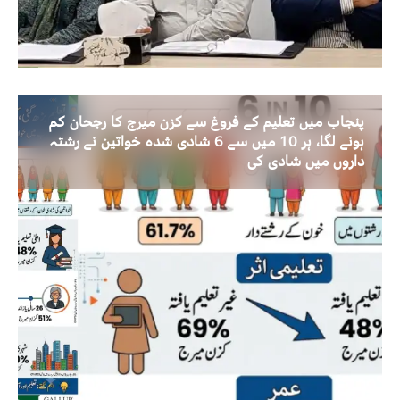
پنجاب میں تعلیم کے فروغ سے کزن میرج کا رجحان کم
ہونے لگا، ہر 10 میں سے 6 شادی شدہ خواتین نے رشتہ
داروں میں شادی کی