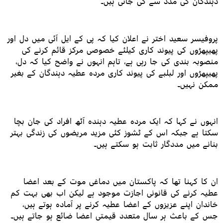
دہندگان کی مدد سے کی جاتی ہیں۔
پروفیسر سعید اختر نے اعلان کیا کہ پی کے ایل آئی میں دل اور
پھیپھڑوں کی پیوند کاری کیلئے خصوصی مرکز قائم کرنے کی
منصوبہ بندی کی جا رہی ہے، تاہم انہوں نے واضح کیا کہ دل،
پھیپھڑوں اور لبلبے کی پیوند کاری مردہ عطیہ دہندگان کے بغیر
ممکن نہیں۔
انہوں نے کہا کہ ایک مردہ عطیہ دہندہ آٹھ افراد کی جان بچا
سکتا ہے جبکہ اس کے ٹشوز کئی مزید مریضوں کی زندگی بہتر
بنانے میں مددگار ثابت ہو سکتے ہیں۔
ان کا کہنا تھا کہ پاکستان میں دماغی موت کے بعد اعضا
عطیہ کرنے کی قانونی اجازت موجود ہے لیکن اب بھی بہت کم
خاندان اپنے عزیزوں کے اعضا عطیہ کرنے پر آمادہ ہوتے ہیں،
جس کے باعث ہر سال متعدد قیمتی اعضا ضائع ہو جاتے ہیں۔