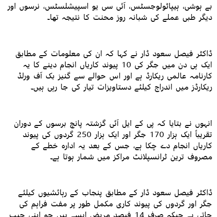
بے ہوشی، ہیپاٹولوجسٹس، آئی سی یو اسپیشلسٹس، نرسوں اور
دیگر طبی عملے کی شبانہ روز محنت کا نتیجہ تھا۔
ڈاکٹر فیصل سعود ڈار نے کہا کہ ان کی معلومات کے مطابق
ایک ہی دن میں جگر کی 10 پیوند کاریاں انجام دینے کا یہ
کارنامہ عالمی ریکارڈ ہے اور اس حوالے سے گنیز بک آف ورلڈ
ریکارڈز میں اندراج کیلئے دستاویزات تیار کی جا رہی ہیں۔
انہوں نے بتایا کہ پی کے ایل آئی گزشتہ پانچ برسوں کے دوران
تقریباً ایک ہزار 170 جگر اور ایک ہزار 250 گردوں کی پیوند
کاریاں انجام دے چکا ہے، جس کے بعد یہ ادارہ خطے کے
مصروف ترین ٹرانسپلانٹ مراکز میں شمار ہوتا ہے۔
ڈاکٹر فیصل سعود ڈار کے مطابق پنجاب کے رہائشیوں کیلئے
جگر اور گردوں کی پیوند کاری مکمل طور پر مفت فراہم کی
جاتی ہے جبکہ صرف 14 فیصد مریض ایسے ہیں جو اپنی جیب