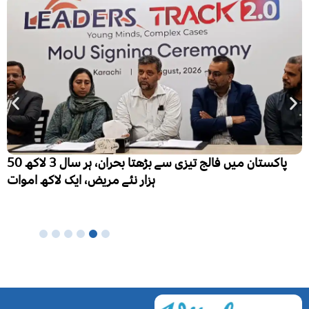
پاکستان میں فالج تیزی سے بڑھتا بحران، ہر سال 3 لاکھ 50
ہزار نئے مریض، ایک لاکھ اموات