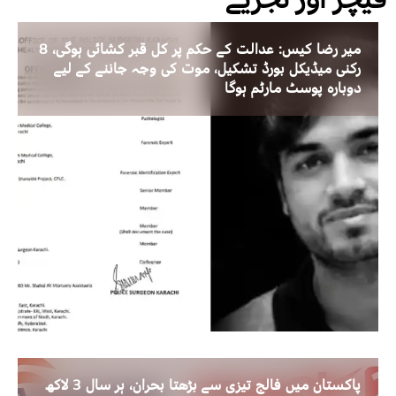
میر رضا کیس: عدالت کے حکم پر کل قبر کشائی ہوگی، 8
رکنی میڈیکل بورڈ تشکیل، موت کی وجہ جاننے کے لیے
دوبارہ پوسٹ مارٹم ہوگا
پاکستان میں فالج تیزی سے بڑھتا بحران، ہر سال 3 لاکھ