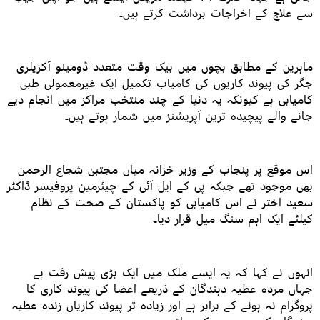
سے علاج کے اخراجات برداشت کرتے ہیں۔
ماہرین کے مطابق بچوں میں بیک وقت متعدد ڈومینو آکزیلری
جگر کی پیوند کاریوں کی کامیاب تکمیل ایک غیرمعمولی طبی
کامیابی ہے کیونکہ یہ دنیا کے چند منتخب مراکز میں انجام دیے
جانے والے پیچیدہ ترین آپریشنز میں شمار ہوتے ہیں۔
اس موقع پر پنجاب کے وزیر خزانہ میاں مجتبیٰ شجاع الرحمن
بھی موجود تھے جبکہ پی کے ایل آئی کے چیئرمین پروفیسر ڈاکٹر
سعید اختر نے اس کامیابی کو پاکستان کے صحت کے نظام
کیلئے ایک اہم سنگ میل قرار دیا۔
انہوں نے کہا کہ یہ ایسے ملک میں ایک بڑی پیش رفت ہے
جہاں مردہ عطیہ دہندگان کے ذریعے اعضا کی پیوند کاری کا
پروگرام نہ ہونے کے برابر ہے اور زیادہ تر پیوند کاریاں زندہ عطیہ