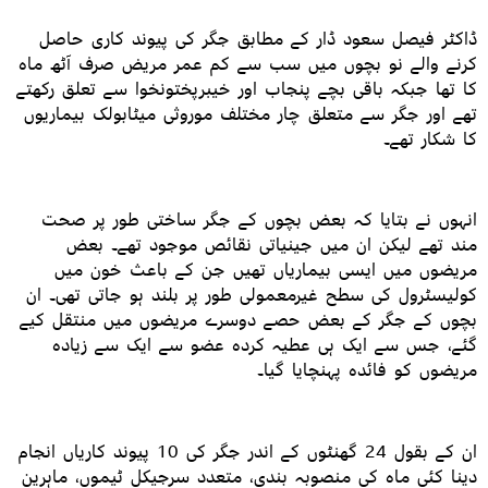
ڈاکٹر فیصل سعود ڈار کے مطابق جگر کی پیوند کاری حاصل
کرنے والے نو بچوں میں سب سے کم عمر مریض صرف آٹھ ماہ
کا تھا جبکہ باقی بچے پنجاب اور خیبرپختونخوا سے تعلق رکھتے
تھے اور جگر سے متعلق چار مختلف موروثی میٹابولک بیماریوں
کا شکار تھے۔
انہوں نے بتایا کہ بعض بچوں کے جگر ساختی طور پر صحت
مند تھے لیکن ان میں جینیاتی نقائص موجود تھے۔ بعض
مریضوں میں ایسی بیماریاں تھیں جن کے باعث خون میں
کولیسٹرول کی سطح غیرمعمولی طور پر بلند ہو جاتی تھی۔ ان
بچوں کے جگر کے بعض حصے دوسرے مریضوں میں منتقل کیے
گئے، جس سے ایک ہی عطیہ کردہ عضو سے ایک سے زیادہ
مریضوں کو فائدہ پہنچایا گیا۔
ان کے بقول 24 گھنٹوں کے اندر جگر کی 10 پیوند کاریاں انجام
دینا کئی ماہ کی منصوبہ بندی، متعدد سرجیکل ٹیموں، ماہرین